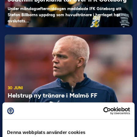
Under måndagseftermiddagen meddelade IFK Göteborg att
Stefan Billborns uppdrag som huvudtränare i herrlaget har
avslutats.…
30 JUNI
Helstrup ny tränare i Malmö FF
Inleder mot…
Denna webbplats använder cookies