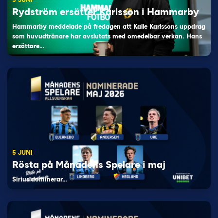
Rydström ersätter Karlsson i Hammarby
Hammarby meddelade på fredagen att Kalle Karlssons uppdrag
som huvudtränare har avslutats med omedelbar verkan. Hans
ersättare…
5 JUNI
Rösta på Månadens Spelare i maj
Sirius dominerar…