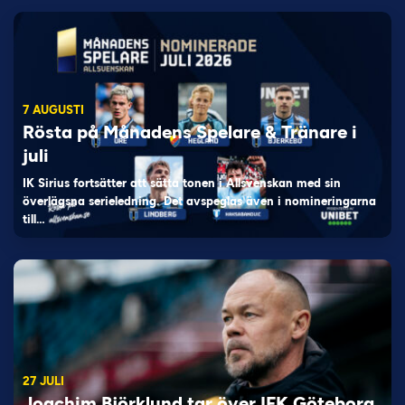
7 AUGUSTI
Rösta på Månadens Spelare & Tränare i
juli
IK Sirius fortsätter att sätta tonen i Allsvenskan med sin
överlägsna serieledning. Det avspeglas även i nomineringarna
till…
27 JULI
Joachim Björklund tar över IFK Göteborg