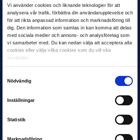
Vi använder cookies och liknande teknologier för att
analysera vår trafik, förbättra din användarupplevelse och
för att rikta anpassad information och marknadsföring till
dig. Den information som samlas in kan komma att delas
med sociala medier och annons- och analysföretag som
12 JUNI
Favorit i repris för Sirius i maj
vi samarbeter med. Du kan nedan välja att acceptera alla
cookies eller välja vilka cookies som du vill ska
Samma vinnare som i…
användas.
Samtyckesval
Nödvändig
Inställningar
11 JUNI
VM-spelare med förflutet i Allsvenskan
och Superettan
Statistik
Bosnien & Hercegovina Armin Gigovic — Helsingborgs IF
Dennis Hadžikadunić — Malmö FF / Trelleborg FF
Elfenbenskusten…
Marknadsföring