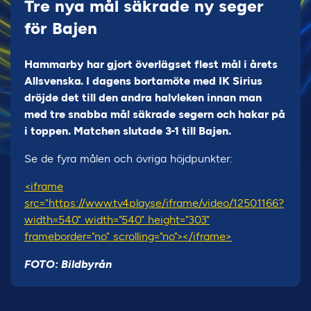
Tre nya mål säkrade ny seger
för Bajen
Hammarby har gjort överlägset flest mål i årets
Allsvenska. I dagens bortamöte med IK Sirius
dröjde det till den andra halvleken innan man
med tre snabba mål säkrade segern och hakar på
i toppen. Matchen slutade 3-1 till Bajen.
Se de fyra målen och övriga höjdpunkter:
<iframe
src="https://www.tv4play.se/iframe/video/12501166?
width=540" width="540" height="303"
frameborder="no" scrolling="no"></iframe>
FOTO: Bildbyrån