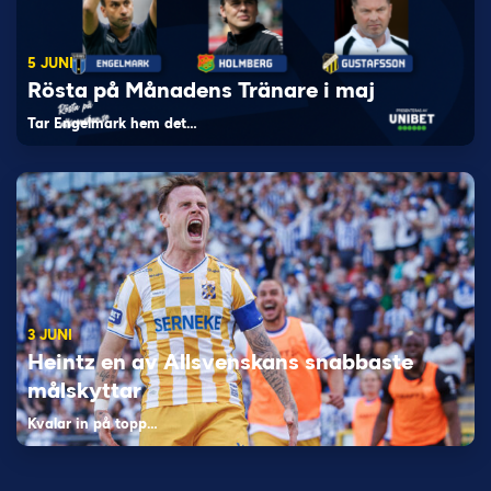
5 JUNI
Rösta på Månadens Tränare i maj
Tar Engelmark hem det…
3 JUNI
Heintz en av Allsvenskans snabbaste
målskyttar
Kvalar in på topp…