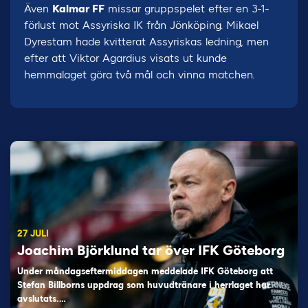
Även
Kalmar FF
missar gruppspelet efter en 3-1-
förlust mot Assyriska IK från Jönköping. Mikael
Dyrestam hade kvitterat Assyriskas ledning, men
efter att Viktor Agardius visats ut kunde
hemmalaget göra två mål och vinna matchen.
27 JULI
Joachim Björklund tar över IFK Göteborg
Under måndagseftermiddagen meddelade IFK Göteborg att
Stefan Billborns uppdrag som huvudtränare i herrlaget har
avslutats.…