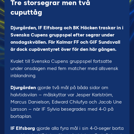
Tre storsegrar men två
cuputtåg
Djurgården, IF Elfsborg och BK Häcken traskar in i
Svenska Cupens gruppspel efter segrar under
onsdagskvällen. För Kalmar FF och GIF Sundsvall
är dock cupäventyret över för den här gången.
Kvalet till Svenska Cupens gruppspel fortsatte
under onsdagen med fem matcher med allsvensk
inblandning.
Djurgården
gjorde två mål på båda sidor om
halvtidsvilan – målskyttar var Jesper Karlström,
Marcus Danielson, Edward Chilufya och Jacob Une
Larsson – när IF Sylvia besegrades med 4-0 på
bortaplan.
IF Elfsborg
gjorde alla fyra mål i sin 4-0-seger borta