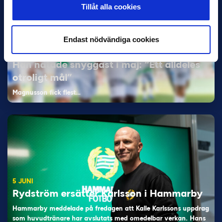
Tillåt alla cookies
Endast nödvändiga cookies
11 JUNI
Han nätade snyggast i maj: “Ett alldeles
otroligt mål”
Magnusson fick flest…
5 JUNI
Rydström ersätter Karlsson i Hammarby
Hammarby meddelade på fredagen att Kalle Karlssons uppdrag
som huvudtränare har avslutats med omedelbar verkan. Hans