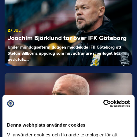
27 JULI
Joachim Björklund tar över IFK Göteborg
Under måndagseftermiddagen meddelade IFK Göteborg att
Stefan Billborns uppdrag som huvudtränare i herrlaget har
avslutats.…
Denna webbplats använder cookies
30 JUNI
Helstrup ny tränare i Malmö FF
Vi använder cookies och liknande teknologier för att