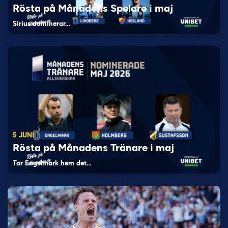
Rösta på Månadens Spelare i maj
Sirius dominerar…
5 JUNI
Rösta på Månadens Tränare i maj
Tar Engelmark hem det…