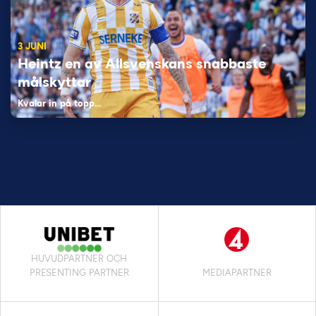
3 JUNI
Heintz en av Allsvenskans snabbaste
målskyttar
Kvalar in på topp…
HUVUDPARTNER OCH
PRESENTING PARTNER
MEDIAPARTNER