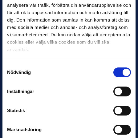
analysera vår trafik, förbättra din användarupplevelse och
Inleder mot…
för att rikta anpassad information och marknadsföring till
dig. Den information som samlas in kan komma att delas
med sociala medier och annons- och analysföretag som
vi samarbeter med. Du kan nedan välja att acceptera alla
cookies eller välja vilka cookies som du vill ska
användas.
Samtyckesval
Nödvändig
12 JUNI
Favorit i repris för Sirius i maj
Samma vinnare som i…
Inställningar
Statistik
Marknadsföring
11 JUNI