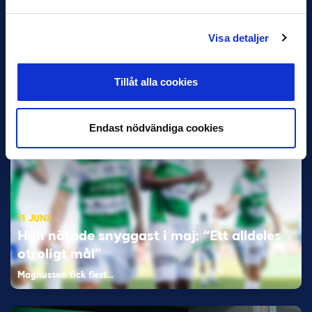
VM-spelare med förflutet i Allsvenskan
och Superettan
Visa detaljer
Bosnien & Hercegovina Armin Gigovic — Helsingborgs IF
Dennis Hadžikadunić — Malmö FF / Trelleborg FF
Tillåt alla cookies
Elfenbenskusten…
Endast nödvändiga cookies
11 JUNI
Han nätade snyggast i maj: “Ett alldeles
otroligt mål”
Magnusson fick flest…