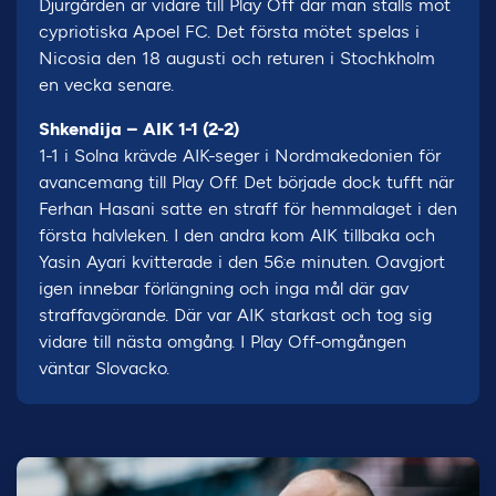
Djurgården är vidare till Play Off där man ställs mot
cypriotiska Apoel FC. Det första mötet spelas i
Nicosia den 18 augusti och returen i Stochkholm
en vecka senare.
Shkendija – AIK 1-1 (2-2)
1-1 i Solna krävde AIK-seger i Nordmakedonien för
avancemang till Play Off. Det började dock tufft när
Ferhan Hasani satte en straff för hemmalaget i den
första halvleken. I den andra kom AIK tillbaka och
Yasin Ayari kvitterade i den 56:e minuten. Oavgjort
igen innebar förlängning och inga mål där gav
straffavgörande. Där var AIK starkast och tog sig
vidare till nästa omgång. I Play Off-omgången
väntar Slovacko.