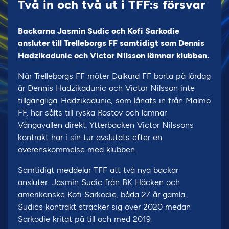
Två in och två ut i TFF:s försvar
Backarna Jasmin Sudic och Kofi Sarkodie
ansluter till Trelleborgs FF samtidigt som Dennis
Hadzikadunic och Victor Nilsson lämnar klubben.
När Trelleborgs FF möter Dalkurd FF borta på lördag
är Dennis Hadzikadunic och Victor Nilsson inte
tillgängliga. Hadzikadunic, som lånats in från Malmö
FF, har sålts till ryska Rostov och lämnar
Vångavallen direkt. Ytterbacken Victor Nilssons
kontrakt har i sin tur avslutats efter en
överenskommelse med klubben.
Samtidigt meddelar TFF att två nya backar
ansluter: Jasmin Sudic från BK Häcken och
amerikanske Kofi Sarkodie, båda 27 år gamla.
Sudics kontrakt sträcker sig över 2020 medan
Sarkodie kritat på till och med 2019.