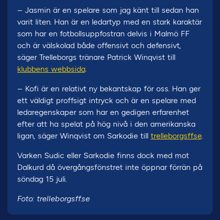
– Jasmin är en spelare som jag känt till sedan han
varit liten. Han är en ledartyp med en stark karaktär
som har en fotbollsuppfostran delvis i Malmö FF
och är välskolad både offensivt och defensivt,
säger Trelleborgs tränare Patrick Winqvist till
klubbens webbsida
.
– Kofi är en relativt ny bekantskap för oss. Han ger
ett väldigt proffsigt intryck och är en spelare med
ledaregenskaper som har en gedigen erfarenhet
efter att ha spelat på hög nivå i den amerikanska
ligan, säger Winqvist om Sarkodie till
trelleborgsff.se
.
Varken Sudic eller Sarkodie finns dock med mot
Dalkurd då övergångsfönstret inte öppnar förrän på
söndag 15 juli.
Foto: trelleborgsff.se