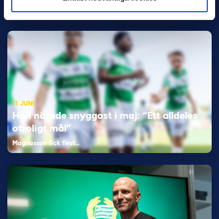
Elfenbenskusten…
11 JUNI
Han nätade snyggast i maj: “Ett alldeles
otroligt mål”
Magnusson fick flest…