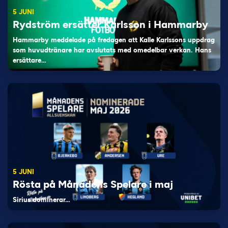
5 JUNI
Rydström ersätter Karlsson i Hammarby
Hammarby meddelade på fredagen att Kalle Karlssons uppdrag
som huvudtränare har avslutats med omedelbar verkan. Hans
ersättare…
5 JUNI
Rösta på Månadens Spelare i maj
Sirius dominerar…