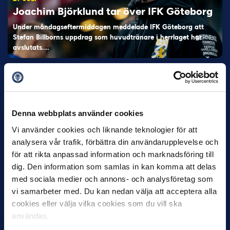
Joachim Björklund tar över IFK Göteborg
Under måndagseftermiddagen meddelade IFK Göteborg att
Stefan Billborns uppdrag som huvudtränare i herrlaget har
avslutats.…
Denna webbplats använder cookies
Vi använder cookies och liknande teknologier för att
analysera vår trafik, förbättra din användarupplevelse och
för att rikta anpassad information och marknadsföring till
30 JUNI
dig. Den information som samlas in kan komma att delas
Helstrup ny tränare i Malmö FF
med sociala medier och annons- och analysföretag som
Inleder mot…
vi samarbeter med. Du kan nedan välja att acceptera alla
cookies eller välja vilka cookies som du vill ska
användas.