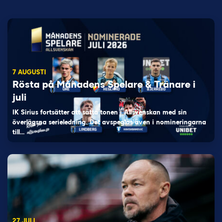
7 AUGUSTI
Rösta på Månadens Spelare & Tränare i
juli
IK Sirius fortsätter att sätta tonen i Allsvenskan med sin
överlägsna serieledning. Det avspeglas även i nomineringarna
till…
27 JULI