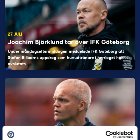
27 JULI
Joachim Björklund tar över IFK Göteborg
Under måndagseftermiddagen meddelade IFK Göteborg att
Stefan Billborns uppdrag som huvudtränare i herrlaget har
avslutats.…
30 JUNI