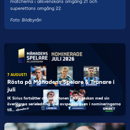
matcherna i allsvenskans omgång 21 och
superettans omgång 22.
Foto: Bildbyrån
7 AUGUSTI
Rösta på Månadens Spelare & Tränare i
juli
IK Sirius fortsätter att sätta tonen i Allsvenskan med sin
överlägsna serieledning. Det avspeglas även i nomineringarna
till…