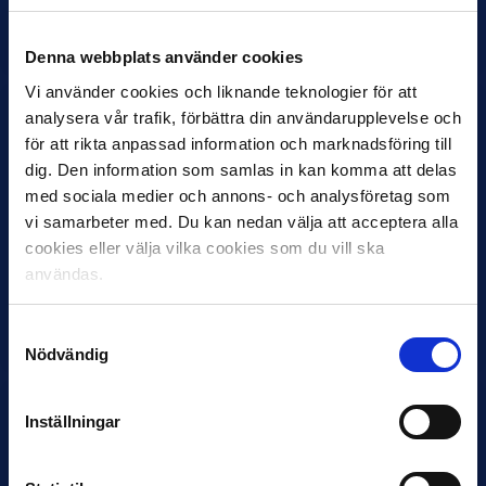
Helstrup ny tränare i Malmö FF
Inleder mot…
Denna webbplats använder cookies
Vi använder cookies och liknande teknologier för att
analysera vår trafik, förbättra din användarupplevelse och
för att rikta anpassad information och marknadsföring till
dig. Den information som samlas in kan komma att delas
med sociala medier och annons- och analysföretag som
vi samarbeter med. Du kan nedan välja att acceptera alla
cookies eller välja vilka cookies som du vill ska
12 JUNI
användas.
Favorit i repris för Sirius i maj
Samma vinnare som i…
Samtyckesval
Nödvändig
Inställningar