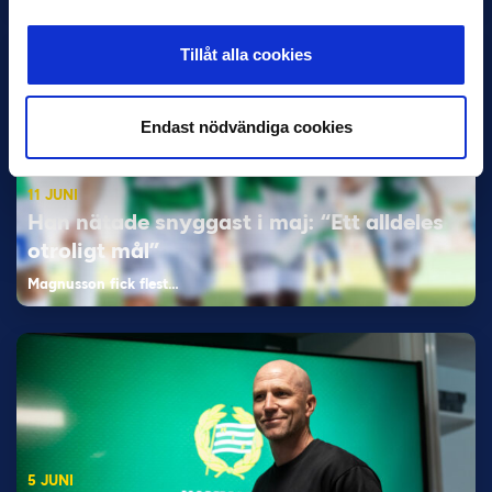
Tillåt alla cookies
Endast nödvändiga cookies
11 JUNI
Han nätade snyggast i maj: “Ett alldeles
otroligt mål”
Magnusson fick flest…
5 JUNI