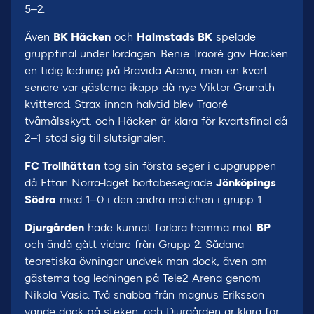
5–2.
Även
BK Häcken
och
Halmstads BK
spelade
gruppfinal under lördagen. Benie Traoré gav Häcken
en tidig ledning på Bravida Arena, men en kvart
senare var gästerna ikapp då nye Viktor Granath
kvitterad. Strax innan halvtid blev Traoré
tvåmålsskytt, och Häcken är klara för kvartsfinal då
2–1 stod sig till slutsignalen.
FC Trollhättan
tog sin första seger i cupgruppen
då Ettan Norra-laget bortabesegrade
Jönköpings
Södra
med 1–0 i den andra matchen i grupp 1.
Djurgården
hade kunnat förlora hemma mot
BP
och ändå gått vidare från Grupp 2. Sådana
teoretiska övningar undvek man dock, även om
gästerna tog ledningen på Tele2 Arena genom
Nikola Vasic. Två snabba från magnus Eriksson
vände dock på steken, och Djurgården är klara för