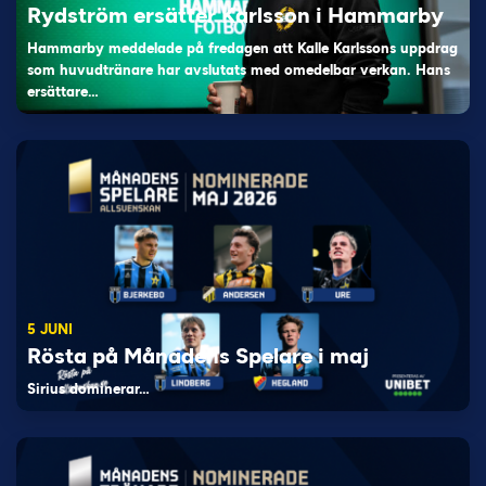
Rydström ersätter Karlsson i Hammarby
Hammarby meddelade på fredagen att Kalle Karlssons uppdrag
som huvudtränare har avslutats med omedelbar verkan. Hans
ersättare…
5 JUNI
Rösta på Månadens Spelare i maj
Sirius dominerar…