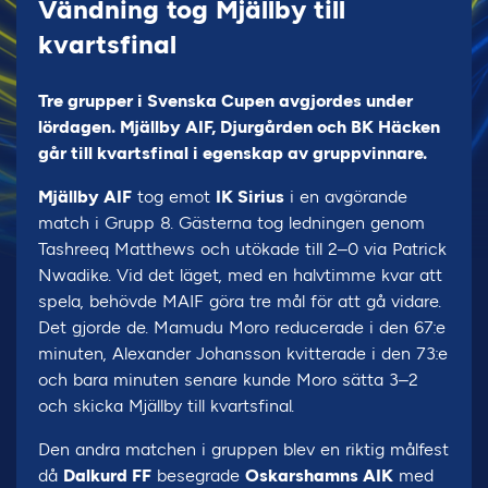
Vändning tog Mjällby till
kvartsfinal
Tre grupper i Svenska Cupen avgjordes under
lördagen. Mjällby AIF, Djurgården och BK Häcken
går till kvartsfinal i egenskap av gruppvinnare.
Mjällby AIF
tog emot
IK Sirius
i en avgörande
match i Grupp 8. Gästerna tog ledningen genom
Tashreeq Matthews och utökade till 2–0 via Patrick
Nwadike. Vid det läget, med en halvtimme kvar att
spela, behövde MAIF göra tre mål för att gå vidare.
Det gjorde de. Mamudu Moro reducerade i den 67:e
minuten, Alexander Johansson kvitterade i den 73:e
och bara minuten senare kunde Moro sätta 3–2
och skicka Mjällby till kvartsfinal.
Den andra matchen i gruppen blev en riktig målfest
då
Dalkurd FF
besegrade
Oskarshamns AIK
med