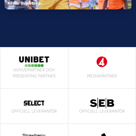
Kvalar in på topp…
HUVUDPARTNER OCH
PRESENTING PARTNER
MEDIAPARTNER
OFFICIELL LEVERANTÖR
OFFICIELL LEVERANTÖR