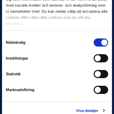
med sociala medier och annons- och analysföretag som
vi samarbeter med. Du kan nedan välja att acceptera alla
cookies eller välja vilka cookies som du vill ska
användas.
12 JUNI
Favorit i repris för Sirius i maj
Samtyckesval
Samma vinnare som i…
Nödvändig
Inställningar
Statistik
11 JUNI
VM-spelare med förflutet i Allsvenskan
Marknadsföring
och Superettan
Bosnien & Hercegovina Armin Gigovic — Helsingborgs IF
Dennis Hadžikadunić — Malmö FF / Trelleborg FF
Elfenbenskusten…
Visa detaljer