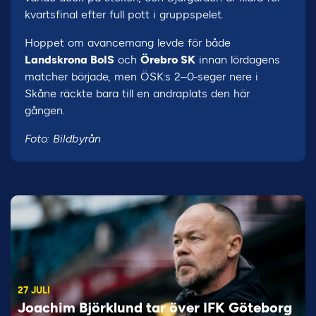
kvartsfinal efter full pott i gruppspelet.
Hoppet om avancemang levde för både
Landskrona BoIS
och
Örebro SK
innan lördagens
matcher började, men ÖSK:s 2–0-seger nere i
Skåne räckte bara till en andraplats den här
gången.
Foto: Bildbyrån
27 JULI
Joachim Björklund tar över IFK Göteborg