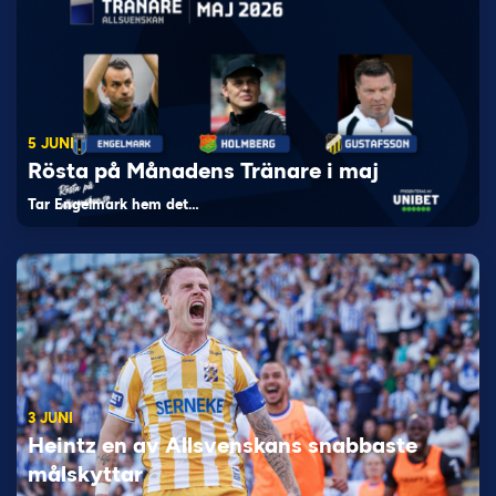
5 JUNI
Rösta på Månadens Tränare i maj
Tar Engelmark hem det…
3 JUNI
Heintz en av Allsvenskans snabbaste
målskyttar