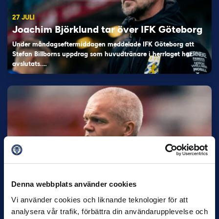
27 JULI
Joachim Björklund tar över IFK Göteborg
Under måndagseftermiddagen meddelade IFK Göteborg att
Stefan Billborns uppdrag som huvudtränare i herrlaget har
avslutats.…
30 JUNI
Helstrup ny tränare i Malmö FF
Denna webbplats använder cookies
Inleder mot…
Vi använder cookies och liknande teknologier för att
analysera vår trafik, förbättra din användarupplevelse och