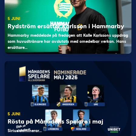
5 JUNI
Rydström ersätter Karlsson i Hammarby
Hammarby meddelade på fredagen att Kalle Karlssons uppdrag
som huvudtränare har avslutats med omedelbar verkan. Hans
ersättare…
5 JUNI
Rösta på Månadens Spelare i maj
Sirius dominerar…