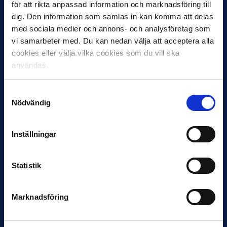
för att rikta anpassad information och marknadsföring till
dig. Den information som samlas in kan komma att delas
med sociala medier och annons- och analysföretag som
vi samarbeter med. Du kan nedan välja att acceptera alla
cookies eller välja vilka cookies som du vill ska
användas.
12 JUNI
Samtyckesval
Favorit i repris för Sirius i maj
Nödvändig
Samma vinnare som i…
Inställningar
Statistik
11 JUNI
Marknadsföring
VM-spelare med förflutet i Allsvenskan
och Superettan