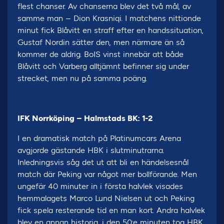
flest chanser. Av chanserna blev det två mål, av
samme man – Dion Krasniqi. I matchens nittionde
minut fick Blåvitt en straff efter en handssituation,
Gustaf Nordin sätter den, men närmare än så
kommer de aldrig. BoIS vinst innebär att både
Blåvitt och Varberg alltjämnt befinner sig under
strecket, men nu på samma poäng.
IFK Norrköping – Halmstads BK: 1-2
I en dramatisk match på Platinumcars Arena
avgjorde gästande HBK i slutminutrarna.
Inledningsvis såg det ut att bli en händelsesnål
match där Peking var något mer bollförande. Men
ungefär 40 minuter in i första halvlek visades
hemmalagets Marco Lund Nielsen ut och Peking
fick spela resterande tid en man kort. Andra halvlek
blev en annan historia, i den 50:e minuten tog HBK