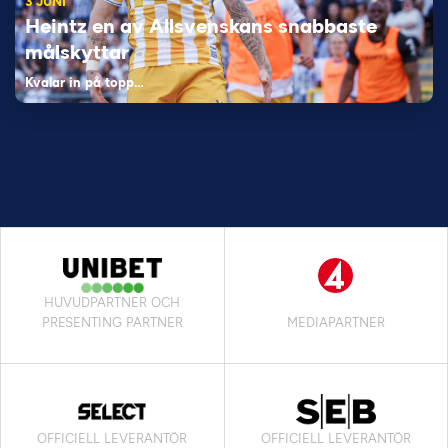
3 JUNI
Heintz en av Allsvenskans snabbaste
målskyttar
Kvalar in på topp…
HUVUDPARTNER OCH
PRESENTING PARTNER
MEDIAPARTNER
OFFICIELL LEVERANTÖR
OFFICIELL LEVERANTÖR