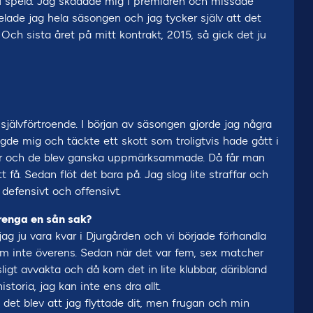
ju spela. Jag skadade mig i premiären och missade
elade jag hela säsongen och jag tycker själv att det
 Och sista året på mitt kontrakt, 2015, så gick det ju
 självförtroende. I början av säsongen gjorde jag några
ngde mig och täckte ett skott som troligtvis hade gått i
mar och de blev ganska uppmärksammade. Då får man
t få. Sedan flöt det bara på. Jag slog lite straffar och
 defensivt och offensivt.
erenga en sån sak?
le jag ju vara kvar i Djurgården och vi började förhandla
kom inte överens. Sedan när det var fem, sex matcher
ligt avvakta och då kom det in lite klubbar, däribland
storia, jag kan inte ens dra allt.
h det blev att jag flyttade dit, men frugan och min