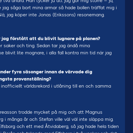
 två andra. Han tycker ju att jag gör mig större – ja,
 jag såga bort mina armar så hade bollen träffat mig i
r. Nä, jag köper inte Jonas (Erikssons) resonemang.
jag förstått att du blivit lugnare på planen?
över saker och ting. Sedan tar jag ändå mina
 blivit lite mognare, i alla fall kontra min tid när jag
under fyra säsonger innan de värvade dig
ängsta provanställning?
inofficiellt världsrekord i utlåning till en och samma
ndreasson trodde mycket på mig och att Magnus
g i många år och Stefan ville väl väl inte släppa mig.
Elfsborg och ett med Åtvidaberg, så jag hade hela tiden