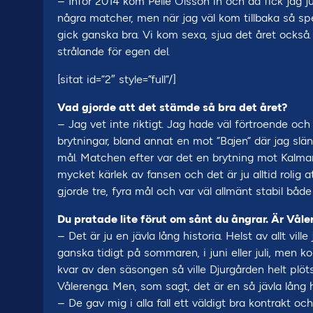
– Inför 2014 kom Pelle Olsson in och då fick jag 
några matcher, men när jag väl kom tillbaka så sp
gick ganska bra. Vi kom sexa, sjua det året också.
strålande för egen del.
[sitat id=”2″ style=”full”/]
Vad gjorde att det stämde så bra det året?
– Jag vet inte riktigt. Jag hade väl förtroende och
brytningar, bland annat en mot ”Bajen” där jag slä
mål. Matchen efter var det en brytning mot Kal
mycket kärlek av fansen och det är ju alltid rolig at
gjorde tre, fyra mål och var väl allmänt stabil både
Du pratade lite förut om sånt du ångrar. Är Vål
– Det är ju en jävla lång historia. Helst av allt vil
ganska tidigt på sommaren, i juni eller juli, men 
kvar av den säsongen så ville Djurgården helt plöts
Vålerenga. Men, som sagt, det är en så jävla lång hi
– De gav mig i alla fall ett väldigt bra kontrakt oc