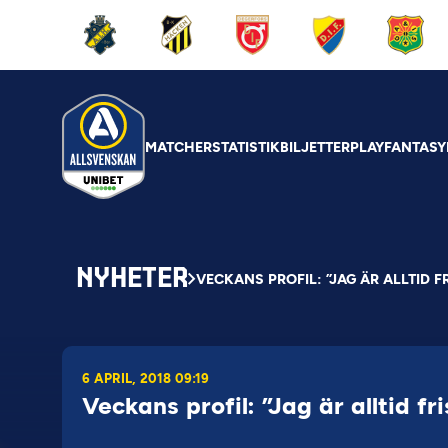
MATCHER
STATISTIK
BILJETTER
PLAY
FANTASY
NYHETER
VECKANS PROFIL: ”JAG ÄR ALLTID F
6 APRIL, 2018 09:19
Veckans profil: ”Jag är alltid fr