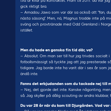
två år kvar på kontraktet. Fram till 2011: då var j
gick riktigt bra.
– Amadou Jawo som var där sa också att ”fan, du v
nästa säsong”. Men, nä, Magnus trodde inte på mig
sväng och provtränade med Odd Grenland i Norge,
istället.
Men du hade en ganska fin tid där, va?
– Absolut. Om man ser till hur jag trivdes socialt 
fotbollsmässigt så tyckte jag att jag presterade så
tidigare. Jag borde inte ha varit där i sex år som 
ändå inte.
Fanns det erbjudanden som du tackade nej till 
– Nej, det gjorde det inte. Kanske någonting, men
så. Jag skyller på dålig scouting av andra klubbar, 
Du var 28 år när du kom till Djurgården. Vad va