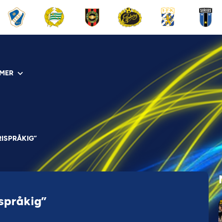
MER
RISPRÅKIG”
ispråkig”