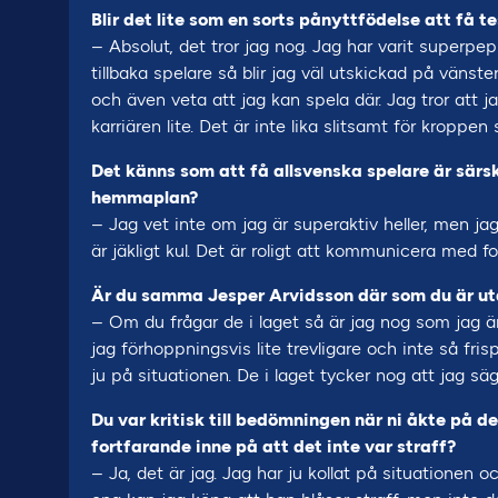
Blir det lite som en sorts pånyttfödelse att få t
– Absolut, det tror jag nog. Jag har varit superpepp
tillbaka spelare så blir jag väl utskickad på vänst
och även veta att jag kan spela där. Jag tror att
karriären lite. Det är inte lika slitsamt för kroppe
Det känns som att få allsvenska spelare är särsk
hemmaplan?
– Jag vet inte om jag är superaktiv heller, men jag
är jäkligt kul. Det är roligt att kommunicera med fo
Är du samma Jesper Arvidsson där som du är ut
– Om du frågar de i laget så är jag nog som jag är
jag förhoppningsvis lite trevligare och inte så frisp
ju på situationen. De i laget tycker nog att jag s
Du var kritisk till bedömningen när ni åkte på 
fortfarande inne på att det inte var straff?
– Ja, det är jag. Jag har ju kollat på situationen 