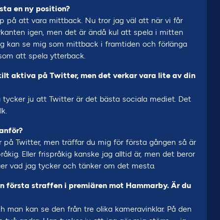
esta en ny position?
 på att vara mittback. Nu tror jag väl att när vi får
erkanten igen, men det är ändå kul att spela i mitten
 jag kan se mig som mittback i framtiden och förlänga
n som att spela ytterback.
ilt aktiva på Twitter, men det verkar vara lite av din
 tycker ju att Twitter är det bästa sociala mediet. Det
lk.
anför?
 på Twitter, men träffar du mig för första gången så är
råkig. Eller frispråkig kanske jag alltid är, men det beror
äger vad jag tycker och tänker om det mesta.
den första straffen i premiären mot Hammarby. Är du
och man kan se den från tre olika kameravinklar. På den