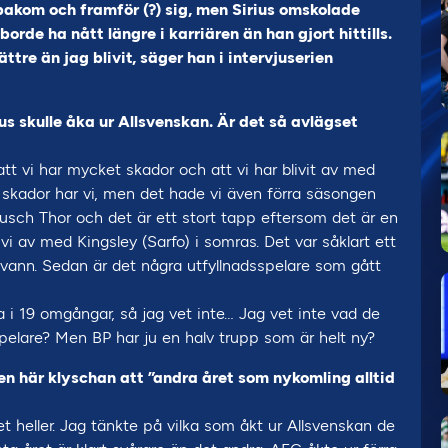
bakom och framför (?) sig, men Sirius omskolade
rde ha nått längre i karriären än han gjort hittills.
ättre än jag blivit, säger han i intervjuserien
s skulle åka ur Allsvenskan. Är det så avlägset
att vi har mycket skador och att vi har blivit av med
, skador har vi, men det hade vi även förra säsongen
 Busch Thor och det är ett stort tapp eftersom det är en
 vi av med Kingsley (Sarfo) i somras. Det var såklart ett
vann. Sedan är det några utfyllnadsspelare som gått
a i 19 omgångar, så jag vet inte… Jag vet inte vad de
spelare? Men BP har ju en halv trupp som är helt ny?
en här klyschan att ”andra året som nykomling alltid
t heller. Jag tänkte på vilka som åkt ur Allsvenskan de