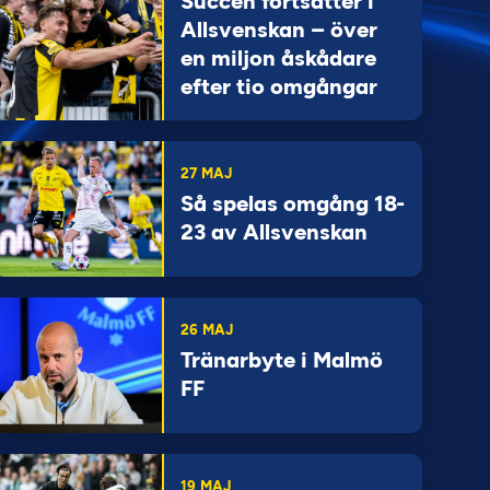
Succén fortsätter i
Allsvenskan – över
en miljon åskådare
efter tio omgångar
27 MAJ
Så spelas omgång 18-
23 av Allsvenskan
26 MAJ
Tränarbyte i Malmö
FF
19 MAJ