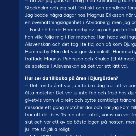
– Då var jag ganska färdig med Åtvidaberg och mi
Stockholm och jag satt faktiskt och pendlade först
Jag bodde några dagar hos Magnus Eriksson när vi
en övernattningslägenhet i Åtvidaberg, men jag bod
– Först så hörde Hammarby av sig och jag träffa
han ville följa mig i fler matcher. Han hade väl ing
Allsvenskan och det tog lite tid, och då kom Djurgå
Hammarby. Men det var ganska enkelt: Hammarby l
träffade Magnus Pehrsson och Khaled (El-Ahmad) o
de spelade i Allsvenskan så det var ett lätt val.
Hur ser du tillbaka på åren i Djurgården?
– Det första året var ju inte bra. Jag tror att vi ba
åtta matcher. Det var ju inte frid och fröjd hos 
givetvis vann vi direkt och bytte samtidigt trän
missade ett gäng matcher där och när jag kom til
tror att det blev 15 matcher totalt, varav nio var fr
slut och var ett av de bästa lagen på hösten, men
ju inte så jäkla roligt.