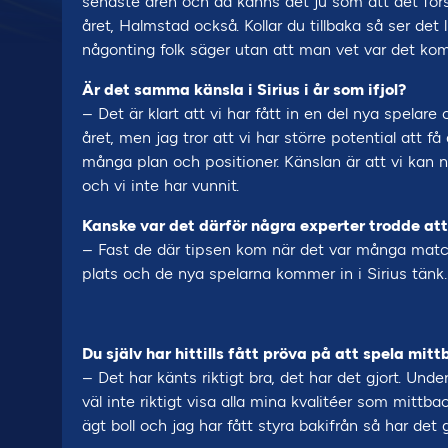
senaste åren och då känns det ju som att det först
året, Halmstad också. Kollar du tillbaka så ser det
någonting folk säger utan att man vet var det kom
Är det samma känsla i Sirius i år som ifjol?
– Det är klart att vi har fått in en del nya spelare 
året, men jag tror att vi har större potential att få 
många plan och positioner. Känslan är att vi kan n
och vi inte har vunnit.
Kanske var det därför några experter trodde att 
– Fast de där tipsen kom när det var många matche
plats och de nya spelarna kommer in i Sirius tänk.
Du själv har hittills fått pröva på att spela mittb
– Det har känts riktigt bra, det har det gjort. Und
väl inte riktigt visa alla mina kvalitéer som mitt
ägt boll och jag har fått styra bakifrån så har det g