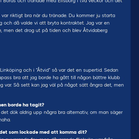
ag i Borås och tränade med Elfsborg i två veckor och det
ar riktigt bra när du tränade. Du kommer ju starta
 och då valde vi att bryta kontraktet. Jag var en
 men det drog ut på tiden och blev Åtvidaberg
i Linköping och i ”Åtvid” så var det en supertid. Sedan
pass bra att jag borde ha gått till någon bättre klubb
jag var. Så sett kan jag väl på något sätt ångra det, men
men borde ha tagit?
 det dök aldrig upp några bra alternativ, om man säger
haha.
r det som lockade med att komma dit?