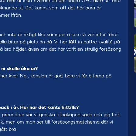
a året är klart svårare än det andra. AFC åkte ur förra
 liknande ut. Det känns som att det här bara är
mer ifrån.
och inte är riktigt lika samspelta som vi var inför förra
alla bitar på plats än då. Vi har fått in bättre kvalité på
å bra höjder, även om det har varit en strulig försäsong
ni skulle åka ur?
r kvar. Nej, känslan är god, bara vi får bitarna på
ack i år. Hur har det känts hittills?
er premiären var vi ganska tillbakapressade och jag fick
back, men om man ser till försäsongsmatcherna där vi
ått bra.