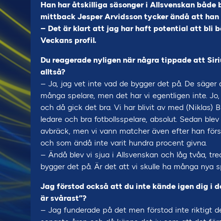
Han har åtskilliga säsonger i Allsvenskan både 
mittback Jesper Arvidsson tycker ändå att han bo
– Det är klart att jag har haft potential att bli b
Veckans profil.
Du reagerade nyligen när några tippade att Siriu
alltså?
– Ja, jag vet inte vad de bygger det på. De säger 
många spelare, men det har vi egentligen inte. Jo
och då gick det bra. Vi har blivit av med (Niklas)
ledare och bra fotbollsspelare, absolut. Sedan blev
avbräck, men vi vann matcher även efter han förs
och som ändå inte varit hundra procent givna.
– Ändå blev vi sjua i Allsvenskan och låg tvåa, tre
bygger det på. Är det att vi skulle ha många nya 
Jag förstod också att du inte kände igen dig i d
är svårast”?
– Jag funderade på det men förstod inte riktigt de