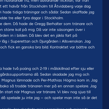
n nuvarande fru, men dåvarande flickvän, var från
 ett halvår från Stockholm till Åtvidaberg varje dag.
 hade tidiga träningar och sådär. Sedan skaffade jag
de tre eller fyra dagar i Stockholm.
de dem. Då hade de Gregg Berhalter som tränare och
en större koll på mig. Då var inte säsongen över i
rden in i bilden. Då blev det en jäkla fart på
åg i Superettan och Djurgården i Allsvenskan. Jag
ch fick en ganska bra bild. Kontraktet var bättre och
ra hade två poäng och 2-19 i målskillnad efter sju eller
djurgårdssupportrarna då. Sedan skadade jag mig och
are. Magnus lämnade och Per-Mathias Högmo kom in. Jag
lbaka så trodde tränaren mer på en annan spelare. Jag
ån start när Magnus var tränare. Vi blev nog sjua till
 då spelade ju inte jag – och spelar man inte så är det