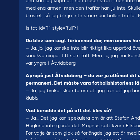
ena kan jag köpa att han blåser straff, men inte de
med ena armen, men den träffar han ju inte. Skulle
bröstet, så jag blir ju inte större där bollen träffa
[sitat id=”1″ style=”full”/]
Du blev som sagt förbannad där, men annars har 
– Ja, jo, jag kanske inte blir riktigt lika upprörd 
snackvarningar titt som tätt. Men, ja, jag har kanske
var yngre i Åtvidaberg.
Apropå just Åtvidaberg – du var ju utlånad dit 
permanent. Det måste vara fotbollshistoriens l
– Ja, jag brukar skämta om att jag tror att jag har 
klubb.
Vad berodde det på att det blev så?
– Ja… Det jag kan spekulera om är att Stefan A
Haglund inte gjorde det. Magnus satt kvar i Elfsbor
För varje år som gick så förlängde jag ett år med 