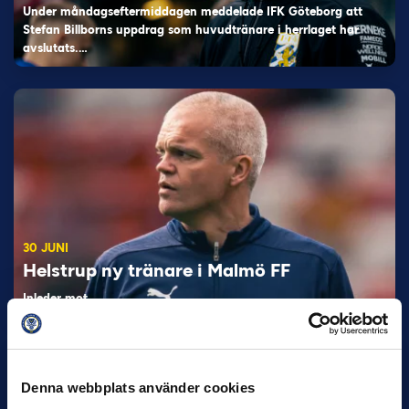
Under måndagseftermiddagen meddelade IFK Göteborg att
Stefan Billborns uppdrag som huvudtränare i herrlaget har
avslutats.…
30 JUNI
Helstrup ny tränare i Malmö FF
Inleder mot…
Denna webbplats använder cookies