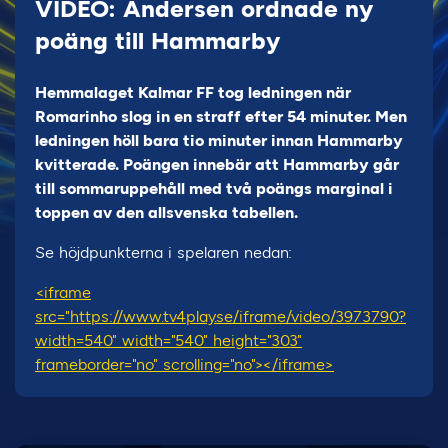
VIDEO: Andersen ordnade ny
poäng till Hammarby
Hemmalaget Kalmar FF tog ledningen när
Romarinho slog in en straff efter 54 minuter. Men
ledningen höll bara tio minuter innan Hammarby
kvitterade. Poängen innebär att Hammarby går
till sommaruppehåll med två poängs marginal i
toppen av den allsvenska tabellen.
Se höjdpunkterna i spelaren nedan:
<iframe
src="https://www.tv4play.se/iframe/video/3973790?
width=540" width="540" height="303"
frameborder="no" scrolling="no"></iframe>