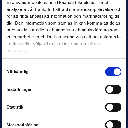
Vi använder cookies och liknande teknologier för att
analysera vår trafik, förbättra din användarupplevelse och
för att rikta anpassad information och marknadsföring till
dig. Den information som samlas in kan komma att delas
12 JUNI
med sociala medier och annons- och analysföretag som
Favorit i repris för Sirius i maj
vi samarbeter med. Du kan nedan välja att acceptera alla
cookies eller välja vilka cookies som du vill ska
Samma vinnare som i…
användas.
Samtyckesval
Nödvändig
11 JUNI
Inställningar
VM-spelare med förflutet i Allsvenskan
och Superettan
Statistik
Bosnien & Hercegovina Armin Gigovic — Helsingborgs IF
Dennis Hadžikadunić — Malmö FF / Trelleborg FF
Elfenbenskusten…
Marknadsföring