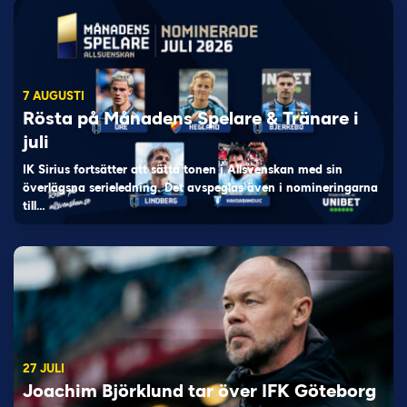
7 AUGUSTI
Rösta på Månadens Spelare & Tränare i
juli
IK Sirius fortsätter att sätta tonen i Allsvenskan med sin
överlägsna serieledning. Det avspeglas även i nomineringarna
till…
27 JULI
Joachim Björklund tar över IFK Göteborg