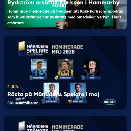
Rydström ersätter Karlsson i Hammarby
Hammarby meddelade på fredagen att Kalle Karlssons uppdrag
som huvudtränare har avslutats med omedelbar verkan. Hans
ersättare…
5 JUNI
Rösta på Månadens Spelare i maj
Sirius dominerar…