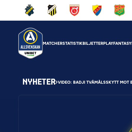
MATCHER
STATISTIK
BILJETTER
PLAY
FANTASY
NYHETER
VIDEO: BADJI TVÅMÅLSSKYTT MOT 