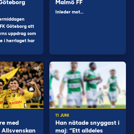
 Göteborg
Malmö FF
Inleder mot…
ermiddagen
FK Göteborg att
orns uppdrag som
 i herrlaget har
11 JUNI
re med
Han nätade snyggast i
 i Allsvenskan
maj: “Ett alldeles