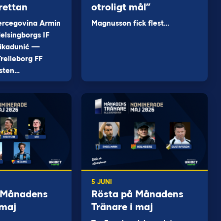
rettan
otroligt mål”
ercegovina Armin
Magnusson fick flest…
elsingborgs IF
ikadunić —
relleborg FF
sten…
5 JUNI
 Månadens
Rösta på Månadens
 maj
Tränare i maj