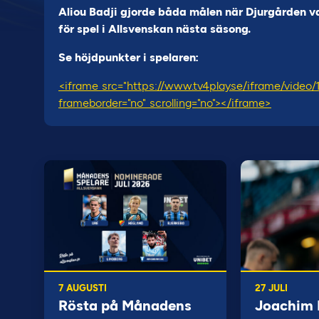
Aliou Badji gjorde båda målen när Djurgården va
för spel i Allsvenskan nästa säsong.
Se höjdpunkter i spelaren:
<iframe src="https://www.tv4play.se/iframe/video
frameborder="no" scrolling="no"></iframe>
7 AUGUSTI
27 JULI
Rösta på Månadens
Joachim B