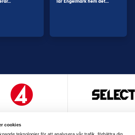
erar…
Tar Engelmark hem det…
MEDIAPARTNER
OFFICIELL LEVERANTÖ
r cookies
nande teknologier för att analysera vår trafik, förbättra din