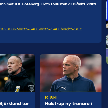
nn mot IFK Göteborg. Trots förlusten är Blåvitt klara
/11828086?width=540" width="540" height="303"
30 JUNI
jörklund tar
Helstrup ny tränare i