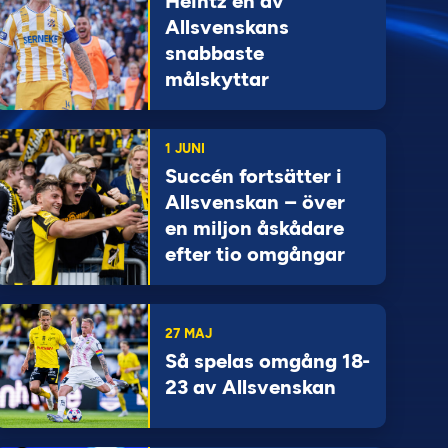
Heintz en av
Allsvenskans
snabbaste
målskyttar
1 JUNI
Succén fortsätter i
Allsvenskan – över
en miljon åskådare
efter tio omgångar
27 MAJ
Så spelas omgång 18-
23 av Allsvenskan