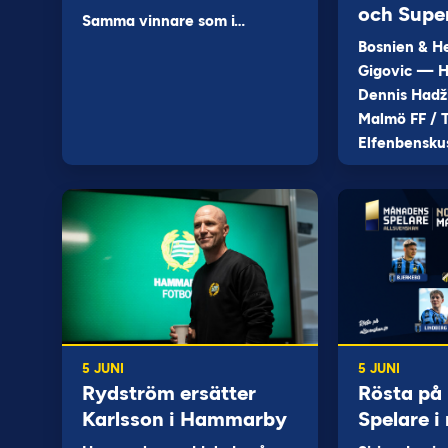
och Supe
Samma vinnare som i…
Bosnien & H
Gigovic — H
Dennis Hadž
Malmö FF / T
Elfenbensku
5 JUNI
5 JUNI
Rydström ersätter
Rösta på
Karlsson i Hammarby
Spelare i