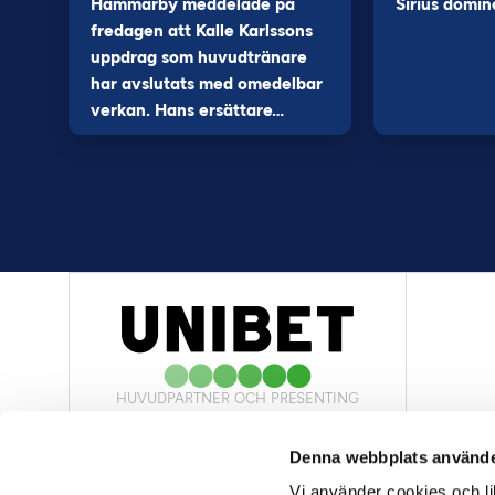
Hammarby meddelade på
Sirius domin
fredagen att Kalle Karlssons
uppdrag som huvudtränare
har avslutats med omedelbar
verkan. Hans ersättare…
HUVUDPARTNER OCH PRESENTING
PARTNER
Denna webbplats använde
Vi använder cookies och lik