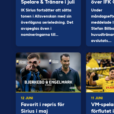
Spelare & Tränare i juli
över IFK
IK Sirius fortsätter att sätta
Under
tonen i Allsvenskan med sin
måndagseft
överlägsna serieledning. Det
meddelade I
avspeglas även i
Stefan Billb
nomineringarna till…
huvudtränare
avslutats.…
12 JUNI
11 JUNI
Favorit i repris för
VM-spela
Sirius i maj
förflutet