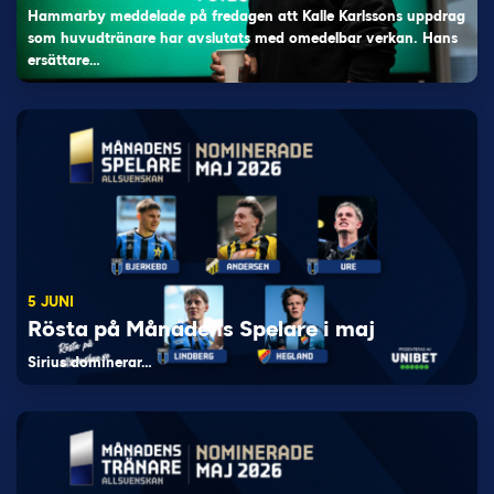
Hammarby meddelade på fredagen att Kalle Karlssons uppdrag
som huvudtränare har avslutats med omedelbar verkan. Hans
ersättare…
5 JUNI
Rösta på Månadens Spelare i maj
Sirius dominerar…