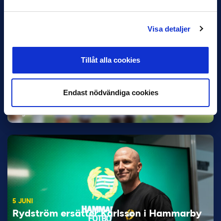
Visa detaljer
Tillåt alla cookies
11 JUNI
Han nätade snyggast i maj: “Ett alldeles
Endast nödvändiga cookies
otroligt mål”
Magnusson fick flest…
5 JUNI
Rydström ersätter Karlsson i Hammarby