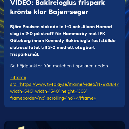
VIDEO: Bakircioglus frispark
krönte klar Bajen-seger
Björn Paulsen nickade in 1-0 och Jiloan Hamad
slog in 2-0 på straff för Hammarby mot IFK
Göteborg innan Kennedy Bakircioglu fastställde
slutresultatet till 3-0 med ett otagbart
frisparksmål.
Se höjdpunkter från matchen i spelaren nedan.
<iframe
src="https://www.tv4play.se/iframe/video/11792884?
width=540" width="540" height="303"
frameborder="no" scrolling="no"></iframe>