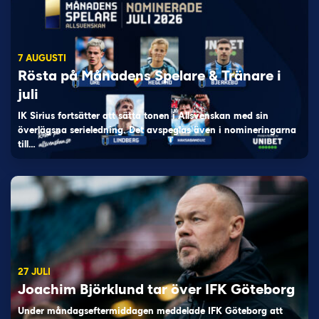
7 AUGUSTI
Rösta på Månadens Spelare & Tränare i
juli
IK Sirius fortsätter att sätta tonen i Allsvenskan med sin
överlägsna serieledning. Det avspeglas även i nomineringarna
till…
27 JULI
Joachim Björklund tar över IFK Göteborg
Under måndagseftermiddagen meddelade IFK Göteborg att