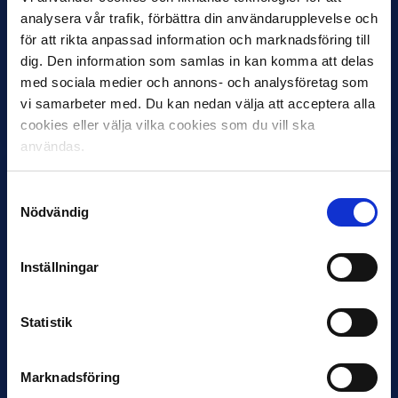
analysera vår trafik, förbättra din användarupplevelse och
för att rikta anpassad information och marknadsföring till
dig. Den information som samlas in kan komma att delas
12 JUNI
med sociala medier och annons- och analysföretag som
Favorit i repris för Sirius i maj
vi samarbeter med. Du kan nedan välja att acceptera alla
Samma vinnare som i…
cookies eller välja vilka cookies som du vill ska
användas.
Samtyckesval
Nödvändig
11 JUNI
Inställningar
VM-spelare med förflutet i Allsvenskan
och Superettan
Statistik
Bosnien & Hercegovina Armin Gigovic — Helsingborgs IF
Dennis Hadžikadunić — Malmö FF / Trelleborg FF
Elfenbenskusten…
Marknadsföring