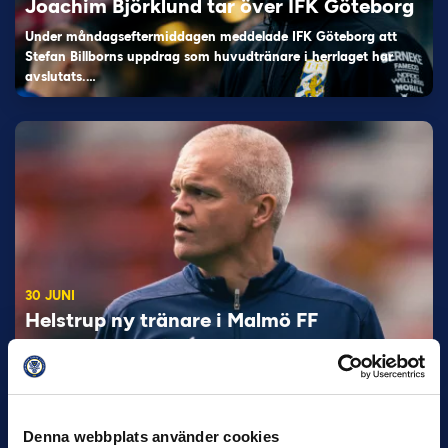
Joachim Björklund tar över IFK Göteborg
Under måndagseftermiddagen meddelade IFK Göteborg att
Stefan Billborns uppdrag som huvudtränare i herrlaget har
avslutats.…
30 JUNI
Helstrup ny tränare i Malmö FF
Inleder mot…
Denna webbplats använder cookies