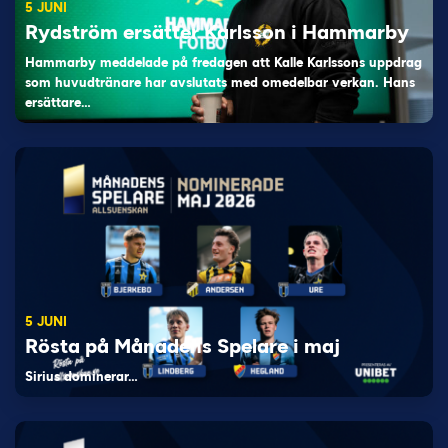
5 JUNI
Rydström ersätter Karlsson i Hammarby
Hammarby meddelade på fredagen att Kalle Karlssons uppdrag
som huvudtränare har avslutats med omedelbar verkan. Hans
ersättare…
5 JUNI
Rösta på Månadens Spelare i maj
Sirius dominerar…