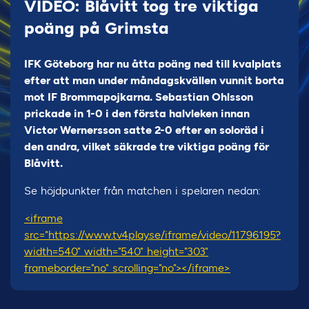
VIDEO: Blåvitt tog tre viktiga
poäng på Grimsta
IFK Göteborg har nu åtta poäng ned till kvalplats
efter att man under måndagskvällen vunnit borta
mot IF Brommapojkarna. Sebastian Ohlsson
prickade in 1-0 i den första halvleken innan
Victor Wernersson satte 2-0 efter en soloräd i
den andra, vilket säkrade tre viktiga poäng för
Blåvitt.
Se höjdpunkter från matchen i spelaren nedan:
<iframe
src="https://www.tv4play.se/iframe/video/11796195?
width=540" width="540" height="303"
frameborder="no" scrolling="no"></iframe>