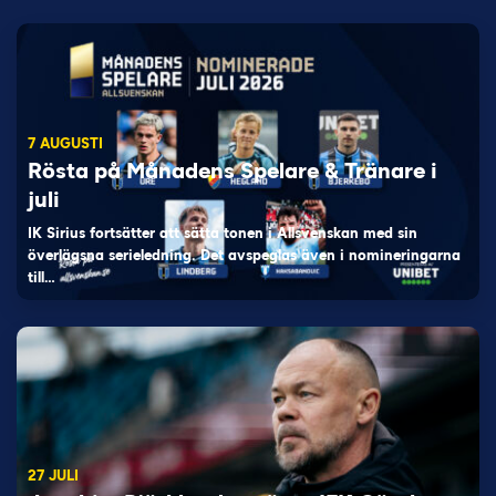
7 AUGUSTI
Rösta på Månadens Spelare & Tränare i
juli
IK Sirius fortsätter att sätta tonen i Allsvenskan med sin
överlägsna serieledning. Det avspeglas även i nomineringarna
till…
27 JULI