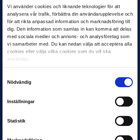
Vi använder cookies och liknande teknologier för att
analysera vår trafik, förbättra din användarupplevelse och
för att rikta anpassad information och marknadsföring till
dig. Den information som samlas in kan komma att delas
med sociala medier och annons- och analysföretag som
12 JUNI
vi samarbeter med. Du kan nedan välja att acceptera alla
Favorit i repris för Sirius i maj
cookies eller välja vilka cookies som du vill ska
Samma vinnare som i…
användas.
Samtyckesval
Nödvändig
Inställningar
11 JUNI
VM-spelare med förflutet i Allsvenskan
och Superettan
Statistik
Bosnien & Hercegovina Armin Gigovic — Helsingborgs IF
Dennis Hadžikadunić — Malmö FF / Trelleborg FF