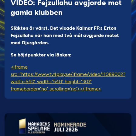
VIDEO: Fejzullahu avgjorde mot
gamla klubben
Släkten är värst. Det visade Kalmar FF:s Erton
Fejzullahu när han med två mål avgjorde mötet
med Djurgården.
Se höjdpunkter via länken:
<iframe
src="https://www.tv4play.se/iframe/video/11089002?
width=540" width="540" height="303"
frameborder="no" scrolling="no"></iframe>