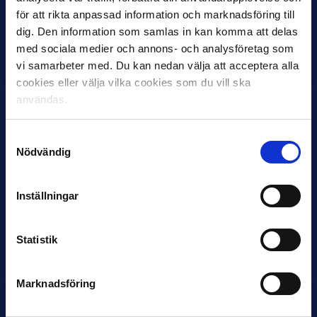
för att rikta anpassad information och marknadsföring till
12 JUNI
dig. Den information som samlas in kan komma att delas
Favorit i repris för Sirius i maj
med sociala medier och annons- och analysföretag som
Samma vinnare som i…
vi samarbeter med. Du kan nedan välja att acceptera alla
cookies eller välja vilka cookies som du vill ska
användas.
Samtyckesval
Nödvändig
11 JUNI
VM-spelare med förflutet i Allsvenskan
Inställningar
och Superettan
Bosnien & Hercegovina Armin Gigovic — Helsingborgs IF
Dennis Hadžikadunić — Malmö FF / Trelleborg FF
Statistik
Elfenbenskusten…
Marknadsföring