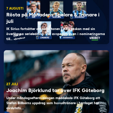
7 AUGUSTI
Rösta på Månadens Spelare & Tränare i
juli
IK Sirius fortsätter att sätta tonen i Allsvenskan med sin
överlägsna serieledning. Det avspeglas även i nomineringarna
till…
27 JULI
Joachim Björklund tar över IFK Göteborg
Under måndagseftermiddagen meddelade IFK Göteborg att
Stefan Billborns uppdrag som huvudtränare i herrlaget har
avslutats.…