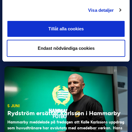
Visa detaljer
Tillåt alla cookies
11 JUNI
Han nätade snyggast i maj: “Ett alldeles
otroligt mål”
Endast nödvändiga cookies
Magnusson fick flest…
5 JUNI
Rydström ersätter Karlsson i Hammarby
Hammarby meddelade på fredagen att Kalle Karlssons uppdrag
som huvudtränare har avslutats med omedelbar verkan. Hans