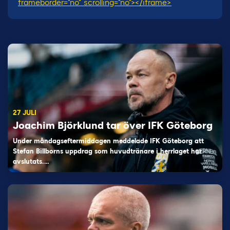
frameborder="no" scrolling="no"></iframe>
27 JULI
Joachim Björklund tar över IFK Göteborg
Under måndagseftermiddagen meddelade IFK Göteborg att
Stefan Billborns uppdrag som huvudtränare i herrlaget har
avslutats.…