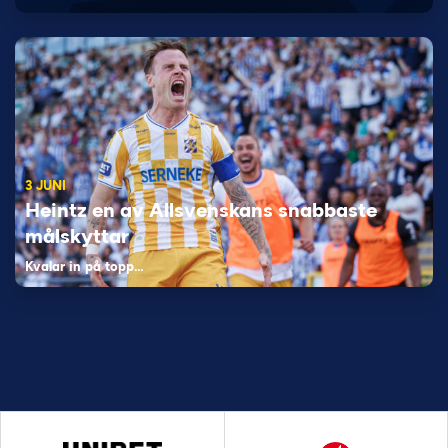
3 JUNI
Heintz en av Allsvenskans snabbaste
målskyttar
Kvalar in på topp…