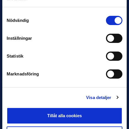
Samtyckesval
Nödvändig
11 JUNI
Inställningar
VM-spelare med förflutet i Allsvenskan
och Superettan
Statistik
Bosnien & Hercegovina Armin Gigovic — Helsingborgs IF
Dennis Hadžikadunić — Malmö FF / Trelleborg FF
Elfenbenskusten…
Marknadsföring
Visa detaljer
Tillåt alla cookies
11 JUNI