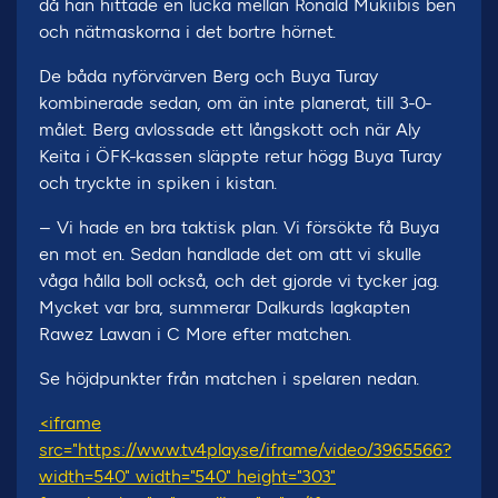
då han hittade en lucka mellan Ronald Mukiibis ben
och nätmaskorna i det bortre hörnet.
De båda nyförvärven Berg och Buya Turay
kombinerade sedan, om än inte planerat, till 3-0-
målet. Berg avlossade ett långskott och när Aly
Keita i ÖFK-kassen släppte retur högg Buya Turay
och tryckte in spiken i kistan.
– Vi hade en bra taktisk plan. Vi försökte få Buya
en mot en. Sedan handlade det om att vi skulle
våga hålla boll också, och det gjorde vi tycker jag.
Mycket var bra, summerar Dalkurds lagkapten
Rawez Lawan i C More efter matchen.
Se höjdpunkter från matchen i spelaren nedan.
<iframe
src="https://www.tv4play.se/iframe/video/3965566?
width=540" width="540" height="303"