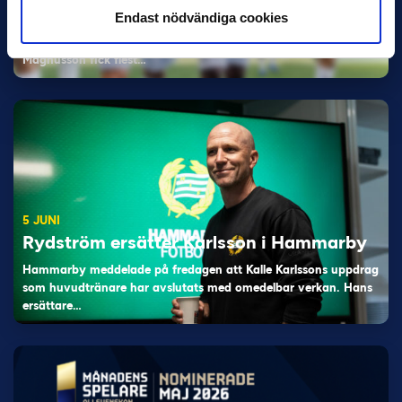
Han nätade snyggast i maj: “Ett alldeles
Endast nödvändiga cookies
otroligt mål”
Magnusson fick flest…
5 JUNI
Rydström ersätter Karlsson i Hammarby
Hammarby meddelade på fredagen att Kalle Karlssons uppdrag
som huvudtränare har avslutats med omedelbar verkan. Hans
ersättare…