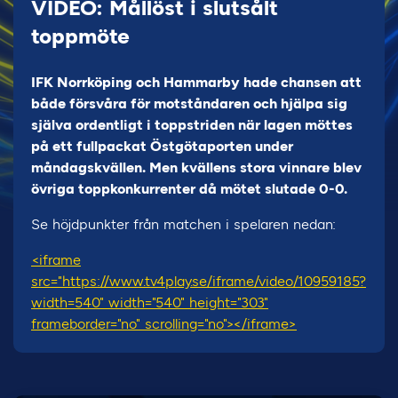
VIDEO: Mållöst i slutsålt
toppmöte
IFK Norrköping och Hammarby hade chansen att
både försvåra för motståndaren och hjälpa sig
själva ordentligt i toppstriden när lagen möttes
på ett fullpackat Östgötaporten under
måndagskvällen. Men kvällens stora vinnare blev
övriga toppkonkurrenter då mötet slutade 0-0.
Se höjdpunkter från matchen i spelaren nedan:
<iframe
src="https://www.tv4play.se/iframe/video/10959185?
width=540" width="540" height="303"
frameborder="no" scrolling="no"></iframe>