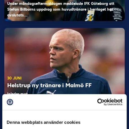
Under måndagseftermiddagen meddelade IFK Göteborg att
Stefan Billborns uppdrag som huvudtränare i herrlaget har
avslutats.…
30 JUNI
Helstrup ny tränare i Malmö FF
Inleder mot…
Denna webbplats använder cookies