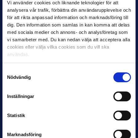
Vi använder cookies och liknande teknologier för att
analysera vår trafik, förbättra din användarupplevelse och
för att rikta anpassad information och marknadsföring till
dig. Den information som samlas in kan komma att delas
12 JUNI
med sociala medier och annons- och analysföretag som
Favorit i repris för Sirius i maj
vi samarbeter med. Du kan nedan välja att acceptera alla
cookies eller välja vilka cookies som du vill ska
Samma vinnare som i…
användas.
Samtyckesval
Nödvändig
11 JUNI
Inställningar
VM-spelare med förflutet i Allsvenskan
och Superettan
Statistik
Bosnien & Hercegovina Armin Gigovic — Helsingborgs IF
Dennis Hadžikadunić — Malmö FF / Trelleborg FF
Elfenbenskusten…
Marknadsföring