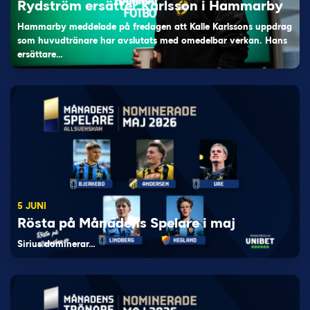
Rydström ersätter Karlsson i Hammarby
Hammarby meddelade på fredagen att Kalle Karlssons uppdrag
som huvudtränare har avslutats med omedelbar verkan. Hans
ersättare…
5 JUNI
Rösta på Månadens Spelare i maj
Sirius dominerar…