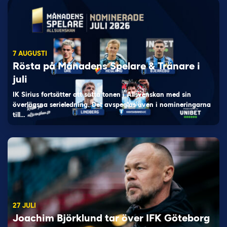
7 AUGUSTI
Rösta på Månadens Spelare & Tränare i
juli
IK Sirius fortsätter att sätta tonen i Allsvenskan med sin
överlägsna serieledning. Det avspeglas även i nomineringarna
till…
27 JULI
Joachim Björklund tar över IFK Göteborg