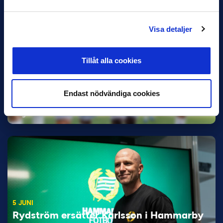
Visa detaljer
Tillåt alla cookies
11 JUNI
Han nätade snyggast i maj: “Ett alldeles
Endast nödvändiga cookies
otroligt mål”
Magnusson fick flest…
5 JUNI
Rydström ersätter Karlsson i Hammarby