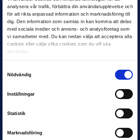
analysera vår trafik, förbättra din användarupplevelse och
för att rikta anpassad information och marknadsföring till
dig. Den information som samlas in kan komma att delas
12 JUNI
med sociala medier och annons- och analysföretag som
Favorit i repris för Sirius i maj
vi samarbeter med. Du kan nedan välja att acceptera alla
Samma vinnare som i…
cookies eller välja vilka cookies som du vill ska
användas.
Samtyckesval
Nödvändig
11 JUNI
Inställningar
VM-spelare med förflutet i Allsvenskan
och Superettan
Statistik
Bosnien & Hercegovina Armin Gigovic — Helsingborgs IF
Dennis Hadžikadunić — Malmö FF / Trelleborg FF
Elfenbenskusten…
Marknadsföring