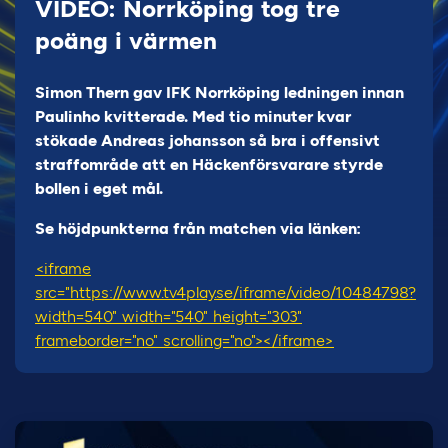
VIDEO: Norrköping tog tre
poäng i värmen
Simon Thern gav IFK Norrköping ledningen innan
Paulinho kvitterade. Med tio minuter kvar
stökade Andreas johansson så bra i offensivt
straffområde att en Häckenförsvarare styrde
bollen i eget mål.
Se höjdpunkterna från matchen via länken:
<iframe
src="https://www.tv4play.se/iframe/video/10484798?
width=540" width="540" height="303"
frameborder="no" scrolling="no"></iframe>