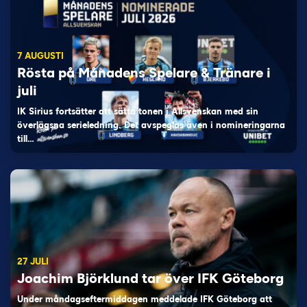
7 AUGUSTI
Rösta på Månadens Spelare & Tränare i
juli
IK Sirius fortsätter att sätta tonen i Allsvenskan med sin
överlägsna serieledning. Det avspeglas även i nomineringarna
till…
27 JULI
Joachim Björklund tar över IFK Göteborg
Under måndagseftermiddagen meddelade IFK Göteborg att