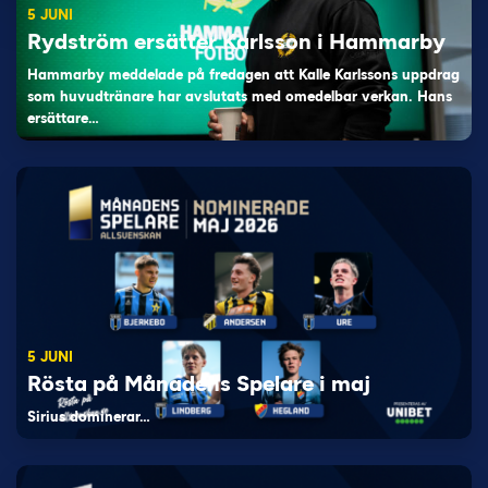
5 JUNI
Rydström ersätter Karlsson i Hammarby
Hammarby meddelade på fredagen att Kalle Karlssons uppdrag
som huvudtränare har avslutats med omedelbar verkan. Hans
ersättare…
5 JUNI
Rösta på Månadens Spelare i maj
Sirius dominerar…