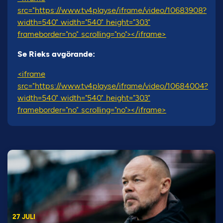
src="https://www.tv4play.se/iframe/video/10683908?
width=540" width="540" height="303"
frameborder="no" scrolling="no"></iframe>
Se Rieks avgörande:
<iframe
src="https://www.tv4play.se/iframe/video/10684004?
width=540" width="540" height="303"
frameborder="no" scrolling="no"></iframe>
27 JULI