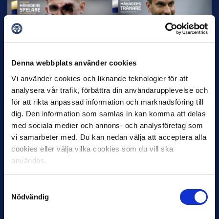
Denna webbplats använder cookies
12 JUNI
Favorit i repris för Sirius i maj
Vi använder cookies och liknande teknologier för att
Samma vinnare som i…
analysera vår trafik, förbättra din användarupplevelse och
för att rikta anpassad information och marknadsföring till
dig. Den information som samlas in kan komma att delas
med sociala medier och annons- och analysföretag som
vi samarbeter med. Du kan nedan välja att acceptera alla
cookies eller välja vilka cookies som du vill ska
användas.
11 JUNI
VM-spelare med förflutet i Allsvenskan
Samtyckesval
och Superettan
Nödvändig
Bosnien & Hercegovina Armin Gigovic — Helsingborgs IF
Dennis Hadžikadunić — Malmö FF / Trelleborg FF