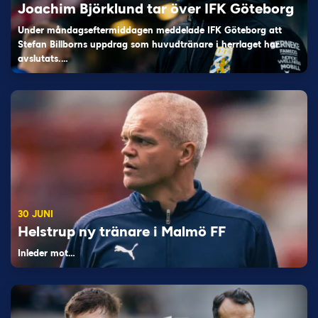
Joachim Björklund tar över IFK Göteborg
Under måndagseftermiddagen meddelade IFK Göteborg att
Stefan Billborns uppdrag som huvudtränare i herrlaget har
avslutats.…
30 JUNI
Helstrup ny tränare i Malmö FF
Inleder mot…