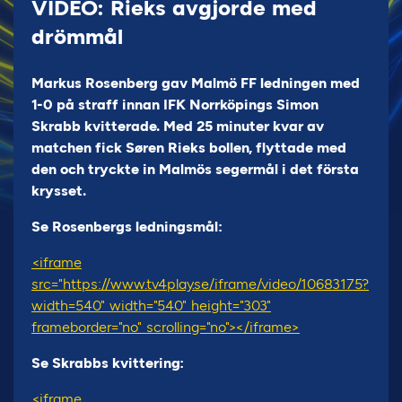
VIDEO: Rieks avgjorde med
drömmål
Markus Rosenberg gav Malmö FF ledningen med
1-0 på straff innan IFK Norrköpings Simon
Skrabb kvitterade. Med 25 minuter kvar av
matchen fick Søren Rieks bollen, flyttade med
den och tryckte in Malmös segermål i det första
krysset.
Se Rosenbergs ledningsmål:
<iframe
src="https://www.tv4play.se/iframe/video/10683175?
width=540" width="540" height="303"
frameborder="no" scrolling="no"></iframe>
Se Skrabbs kvittering:
<iframe