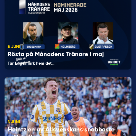
5 JUNI
Rösta på Månadens Tränare i maj
Tar Engelmark hem det…
3 JUNI
Heintz en av Allsvenskans snabbaste