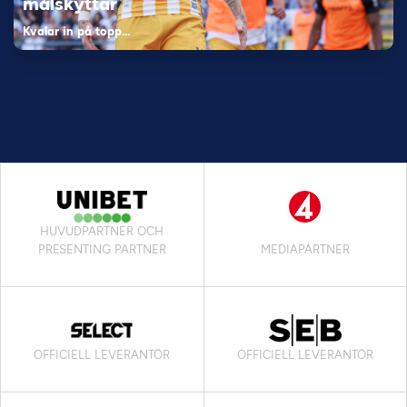
målskyttar
Kvalar in på topp…
HUVUDPARTNER OCH
PRESENTING PARTNER
MEDIAPARTNER
OFFICIELL LEVERANTÖR
OFFICIELL LEVERANTÖR