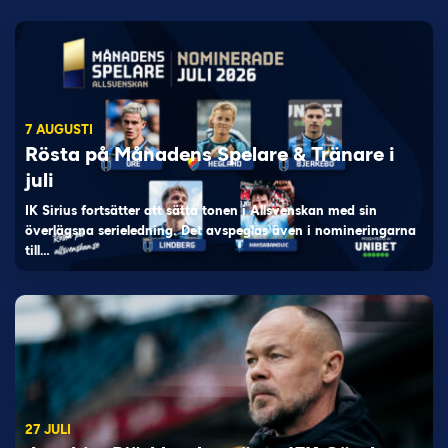
7 AUGUSTI
Rösta på Månadens Spelare & Tränare i
juli
IK Sirius fortsätter att sätta tonen i Allsvenskan med sin
överlägsna serieledning. Det avspeglas även i nomineringarna
till…
27 JULI