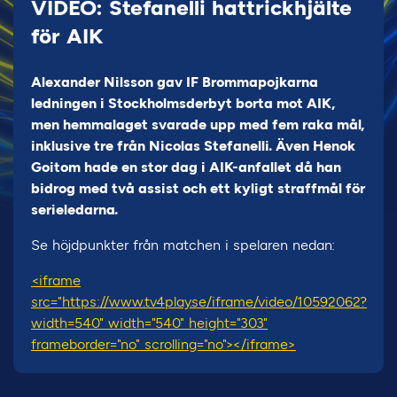
VIDEO: Stefanelli hattrickhjälte
för AIK
Alexander Nilsson gav IF Brommapojkarna
ledningen i Stockholmsderbyt borta mot AIK,
men hemmalaget svarade upp med fem raka mål,
inklusive tre från Nicolas Stefanelli. Även Henok
Goitom hade en stor dag i AIK-anfallet då han
bidrog med två assist och ett kyligt straffmål för
serieledarna.
Se höjdpunkter från matchen i spelaren nedan:
<iframe
src="https://www.tv4play.se/iframe/video/10592062?
width=540" width="540" height="303"
frameborder="no" scrolling="no"></iframe>