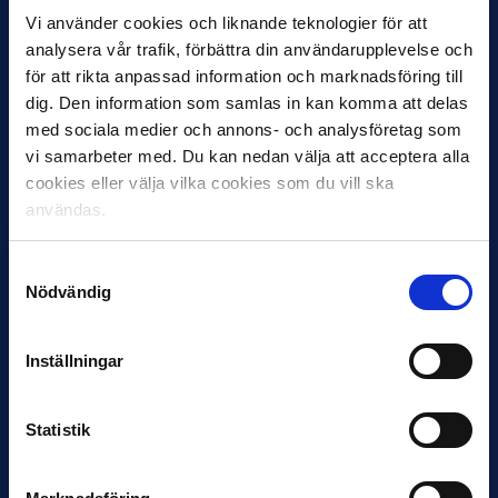
Vi använder cookies och liknande teknologier för att
analysera vår trafik, förbättra din användarupplevelse och
för att rikta anpassad information och marknadsföring till
dig. Den information som samlas in kan komma att delas
med sociala medier och annons- och analysföretag som
12 JUNI
vi samarbeter med. Du kan nedan välja att acceptera alla
Favorit i repris för Sirius i maj
cookies eller välja vilka cookies som du vill ska
Samma vinnare som i…
användas.
Samtyckesval
Nödvändig
Inställningar
11 JUNI
VM-spelare med förflutet i Allsvenskan
och Superettan
Statistik
Bosnien & Hercegovina Armin Gigovic — Helsingborgs IF
Dennis Hadžikadunić — Malmö FF / Trelleborg FF