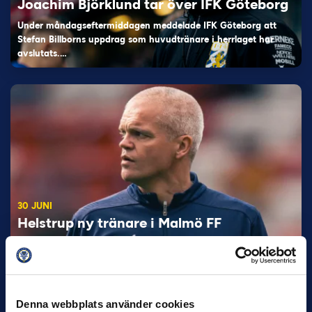
Joachim Björklund tar över IFK Göteborg
Under måndagseftermiddagen meddelade IFK Göteborg att
Stefan Billborns uppdrag som huvudtränare i herrlaget har
avslutats.…
30 JUNI
Helstrup ny tränare i Malmö FF
Inleder mot…
Denna webbplats använder cookies