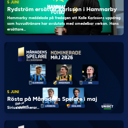
5 JUNI
Rydström ersätter Karlsson i Hammarby
Hammarby meddelade på fredagen att Kalle Karlssons uppdrag
som huvudtränare har avslutats med omedelbar verkan. Hans
ersättare…
5 JUNI
Rösta på Månadens Spelare i maj
Sirius dominerar…