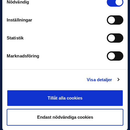
Nödvändig
12 JUNI
Inställningar
Favorit i repris för Sirius i maj
Samma vinnare som i…
Statistik
Marknadsföring
11 JUNI
Visa detaljer
VM-spelare med förflutet i Allsvenskan
och Superettan
Tillåt alla cookies
Bosnien & Hercegovina Armin Gigovic — Helsingborgs IF
Dennis Hadžikadunić — Malmö FF / Trelleborg FF
Elfenbenskusten…
Endast nödvändiga cookies