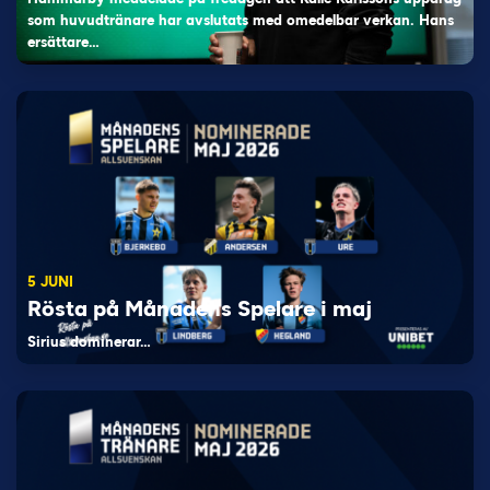
som huvudtränare har avslutats med omedelbar verkan. Hans
ersättare…
5 JUNI
Rösta på Månadens Spelare i maj
Sirius dominerar…