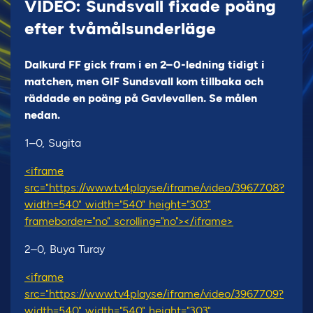
VIDEO: Sundsvall fixade poäng
efter tvåmålsunderläge
Dalkurd FF gick fram i en 2–0-ledning tidigt i
matchen, men GIF Sundsvall kom tillbaka och
räddade en poäng på Gavlevallen. Se målen
nedan.
1–0, Sugita
<iframe
src="https://www.tv4play.se/iframe/video/3967708?
width=540" width="540" height="303"
frameborder="no" scrolling="no"></iframe>
2–0, Buya Turay
<iframe
src="https://www.tv4play.se/iframe/video/3967709?
width=540" width="540" height="303"