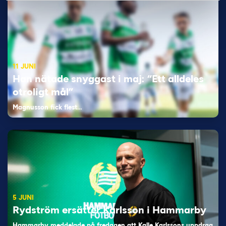
11 JUNI
Han nätade snyggast i maj: “Ett alldeles
otroligt mål”
Magnusson fick flest…
5 JUNI
Rydström ersätter Karlsson i Hammarby
Hammarby meddelade på fredagen att Kalle Karlssons uppdrag