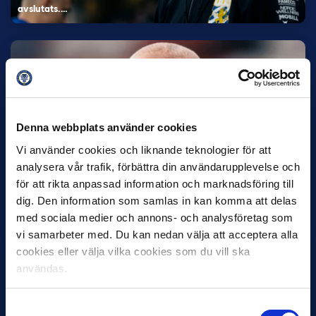
avslutats.…
Denna webbplats använder cookies
Vi använder cookies och liknande teknologier för att
30 JUNI
analysera vår trafik, förbättra din användarupplevelse och
Helstrup ny tränare i Malmö FF
för att rikta anpassad information och marknadsföring till
dig. Den information som samlas in kan komma att delas
Inleder mot…
med sociala medier och annons- och analysföretag som
vi samarbeter med. Du kan nedan välja att acceptera alla
cookies eller välja vilka cookies som du vill ska
användas.
Samtyckesval