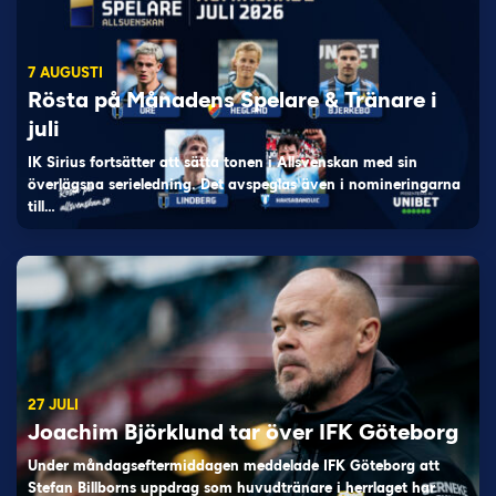
7 AUGUSTI
Rösta på Månadens Spelare & Tränare i
juli
IK Sirius fortsätter att sätta tonen i Allsvenskan med sin
överlägsna serieledning. Det avspeglas även i nomineringarna
till…
27 JULI
Joachim Björklund tar över IFK Göteborg
Under måndagseftermiddagen meddelade IFK Göteborg att
Stefan Billborns uppdrag som huvudtränare i herrlaget har