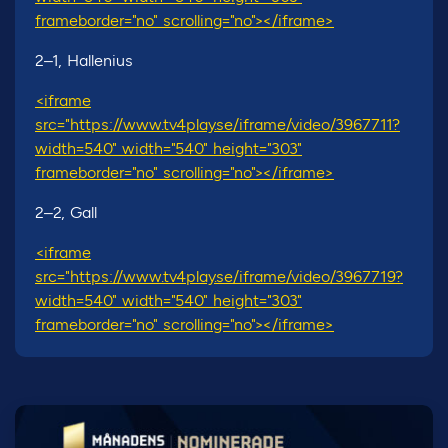
frameborder="no" scrolling="no"></iframe>
2–1, Hallenius
<iframe
src="https://www.tv4play.se/iframe/video/3967711?
width=540" width="540" height="303"
frameborder="no" scrolling="no"></iframe>
2–2, Gall
<iframe
src="https://www.tv4play.se/iframe/video/3967719?
width=540" width="540" height="303"
frameborder="no" scrolling="no"></iframe>