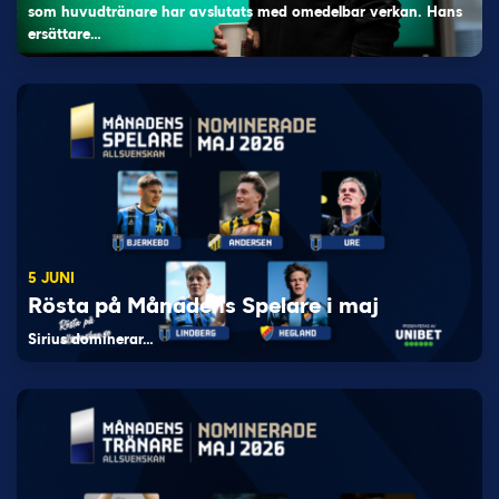
som huvudtränare har avslutats med omedelbar verkan. Hans
ersättare…
5 JUNI
Rösta på Månadens Spelare i maj
Sirius dominerar…