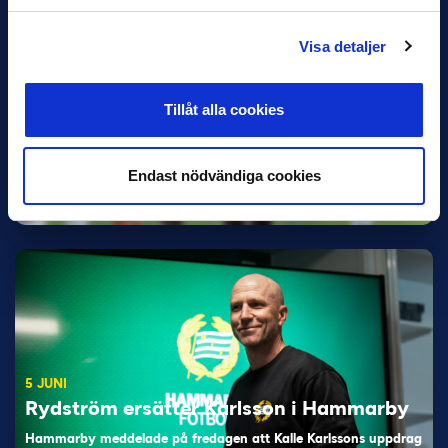
Visa detaljer
Tillåt alla cookies
11 JUNI
Han nätade snyggast i maj: “Ett alldeles
otroligt mål”
Endast nödvändiga cookies
Magnusson fick flest…
5 JUNI
Rydström ersätter Karlsson i Hammarby
Hammarby meddelade på fredagen att Kalle Karlssons uppdrag