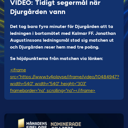
VIDEO: Tidigt segermål när
Djurgården vann
Det tog bara fyra minuter för Djurgården att ta
ledningen i bortamötet med Kalmar FF. Jonathan
Augustinssons ledningsmål stod sig matchen ut
och Djurgården reser hem med tre poäng.
Se höjdpunkterna från matchen via länken:
<iframe
src="https://www.tv4play.se/iframe/video/10484947?
width=540" width="540" height="303"
frameborder="no" scrolling="no"></iframe>