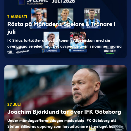
7 AUGUSTI
Rösta på Månadens Spelare & Tränare i
juli
IK Sirius fortsätter att sätta tonen i Allsvenskan med sin
överlägsna serieledning. Det avspeglas även i nomineringarna
till…
27 JULI
Joachim Björklund tar över IFK Göteborg
Under måndagseftermiddagen meddelade IFK Göteborg att
Stefan Billborns uppdrag som huvudtränare i herrlaget har