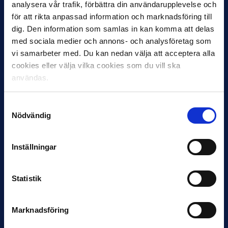
analysera vår trafik, förbättra din användarupplevelse och
för att rikta anpassad information och marknadsföring till
12 JUNI
dig. Den information som samlas in kan komma att delas
Favorit i repris för Sirius i maj
med sociala medier och annons- och analysföretag som
vi samarbeter med. Du kan nedan välja att acceptera alla
Samma vinnare som i…
cookies eller välja vilka cookies som du vill ska
användas.
Samtyckesval
Nödvändig
11 JUNI
VM-spelare med förflutet i Allsvenskan
Inställningar
och Superettan
Bosnien & Hercegovina Armin Gigovic — Helsingborgs IF
Statistik
Dennis Hadžikadunić — Malmö FF / Trelleborg FF
Elfenbenskusten…
Marknadsföring