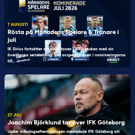
7 AUGUSTI
Rösta på Månadens Spelare & Tränare i
juli
IK Sirius fortsätter att sätta tonen i Allsvenskan med sin
överlägsna serieledning. Det avspeglas även i nomineringarna
till…
27 JULI
Joachim Björklund tar över IFK Göteborg
Under måndagseftermiddagen meddelade IFK Göteborg att