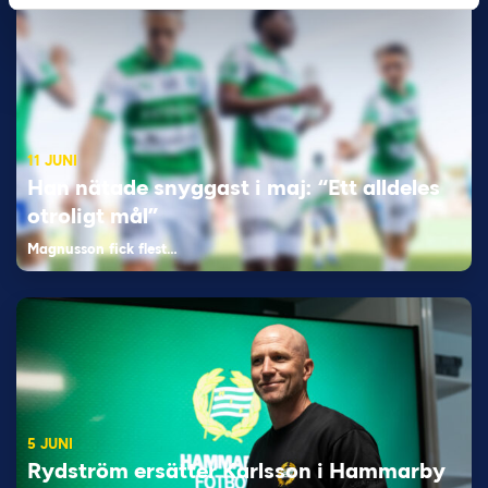
11 JUNI
Han nätade snyggast i maj: “Ett alldeles
otroligt mål”
Magnusson fick flest…
5 JUNI
Rydström ersätter Karlsson i Hammarby