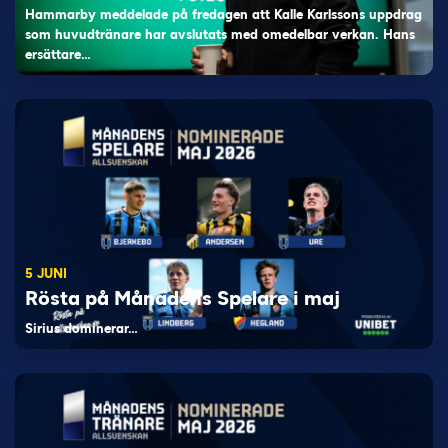
Hammarby meddelade på fredagen att Kalle Karlssons uppdrag
som huvudtränare har avslutats med omedelbar verkan. Hans
ersättare…
5 JUNI
Rösta på Månadens Spelare i maj
Sirius dominerar…