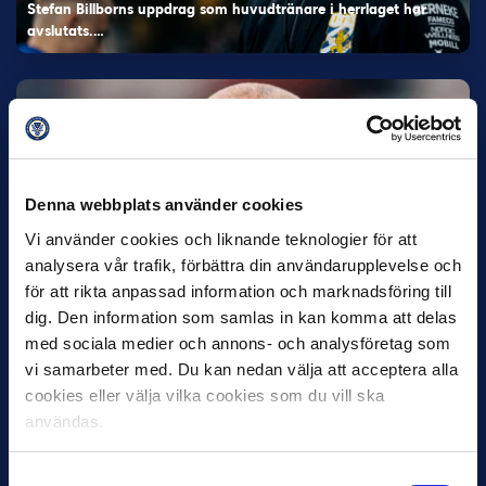
Stefan Billborns uppdrag som huvudtränare i herrlaget har
avslutats.…
Denna webbplats använder cookies
Vi använder cookies och liknande teknologier för att
analysera vår trafik, förbättra din användarupplevelse och
30 JUNI
för att rikta anpassad information och marknadsföring till
Helstrup ny tränare i Malmö FF
dig. Den information som samlas in kan komma att delas
Inleder mot…
med sociala medier och annons- och analysföretag som
vi samarbeter med. Du kan nedan välja att acceptera alla
cookies eller välja vilka cookies som du vill ska
användas.
Samtyckesval