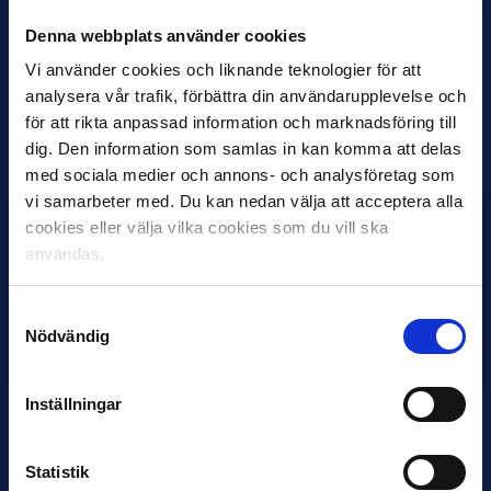
SKICKA IN DIN RÖST PÅ MÅNADENS SPELARE
Denna webbplats använder cookies
Vi använder cookies och liknande teknologier för att
VEM VAR JULI MÅNADS BÄSTA
analysera vår trafik, förbättra din användarupplevelse och
för att rikta anpassad information och marknadsföring till
TRÄNARE I ALLSVENSKAN?
dig. Den information som samlas in kan komma att delas
STÄNGER OM 2 DAGAR
med sociala medier och annons- och analysföretag som
vi samarbeter med. Du kan nedan välja att acceptera alla
cookies eller välja vilka cookies som du vill ska
användas.
Samtyckesval
Nödvändig
Alexander Rubin
Andreas Engelmark
Inställningar
Statistik