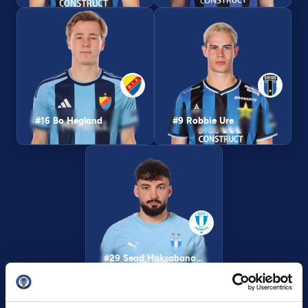
#16 Bo Hegland
#9 Robbie Ure
#29 Sead Haksabanovic