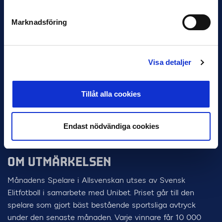
Marknadsföring
Jani Honkavaara
Visa detaljer
SKICKA IN DIN RÖST PÅ MÅNADENS TRÄNARE
Tillåt alla cookies
Endast nödvändiga cookies
OM UTMÄRKELSEN
Månadens Spelare i Allsvenskan utses av Svensk
Elitfotboll i samarbete med Unibet. Priset går till den
spelare som gjort bäst bestående sportsliga avtryck
under den senaste månaden. Varje vinnare får 10 000