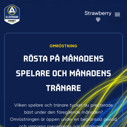
OMRÖSTNING
RÖSTA PÅ MÅNADENS
SPELARE OCH MÅNADENS
TRÄNARE
Vilken spelare och tränare tycker du presterade
bäst under den föregående månaden?
Omröstningen är öppen under en begränsad period,
och vinnarna presenteras när röstningen är