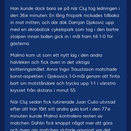
Han kunde dock bara se på när Cluj tog ledningen i
den 36:e minuten. En lång frispark nickades tillbaka
in mot mitten, och där dök Damjan Djokovic upp
med en akrobatisk cykelspark som tog i den bortre
stolpen innan bollen gick in i mål fram till 1-0 för
gästerna.
Malmö kom ut som ett nytt lag i den andra
halvleken och fick även in det viktiga
kvitteringsmålet. Arnor Ingvi Traustason matchade
konst-aspekten i Djokovics 1-0-mål genom att finta
bort sin motståndare och trycka upp 1-1 i vänstra
krysset från distans i minut 55.
När Cluj sedan fick rutinerade Juan Culio utvisad
efter att han fått sitt andra gula kort i den 77:e
minuten kunde Malmö kontrollera resten av
matchen. Dahlin fick knappt något mer att göra
och även om matchen slutade oavgjort var det