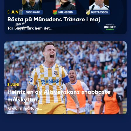
5 JUNI
Rösta på Månadens Tränare i maj
Tar Engelmark hem det…
3 JUNI
Heintz en av Allsvenskans snabbaste
målskyttar
Kvalar in på topp…