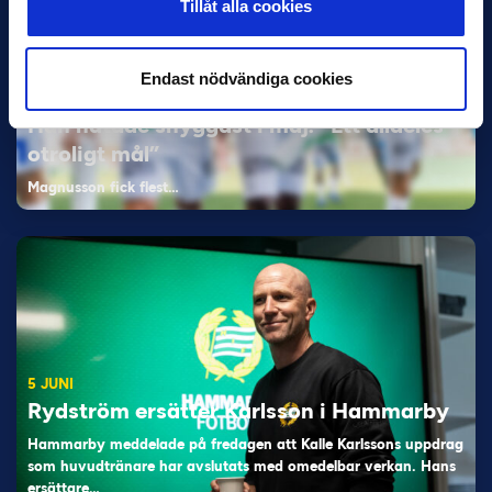
Tillåt alla cookies
Endast nödvändiga cookies
11 JUNI
Han nätade snyggast i maj: “Ett alldeles
otroligt mål”
Magnusson fick flest…
5 JUNI
Rydström ersätter Karlsson i Hammarby
Hammarby meddelade på fredagen att Kalle Karlssons uppdrag
som huvudtränare har avslutats med omedelbar verkan. Hans
ersättare…