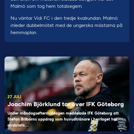
Malmö som tog hem totalsegern.
Nu väntar Vidi FC i den tredje kvalrundan. Malmö
inleder dubbelmötet med de ungerska mästarna på
hemmaplan.
27 JULI
Joachim Björklund tar över IFK Göteborg
Under måndagseftermiddagen meddelade IFK Göteborg att
Stefan Billborns uppdrag som huvudtränare i herrlaget har
avslutats.…