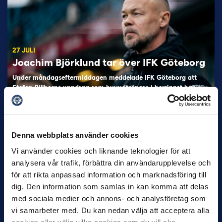
27 JULI
Joachim Björklund tar över IFK Göteborg
Under måndagseftermiddagen meddelade IFK Göteborg att
Stefan Billborns uppdrag som huvudtränare i herrlaget har
avslutats.…
Denna webbplats använder cookies
Vi använder cookies och liknande teknologier för att
analysera vår trafik, förbättra din användarupplevelse och
för att rikta anpassad information och marknadsföring till
dig. Den information som samlas in kan komma att delas
med sociala medier och annons- och analysföretag som
30 JUNI
vi samarbeter med. Du kan nedan välja att acceptera alla
Helstrup ny tränare i Malmö FF