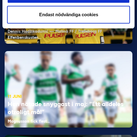
11 JUNI
VM-spelare med förflutet i Allsvenskan
Endast nödvändiga cookies
och Superettan
Bosnien & Hercegovina Armin Gigovic — Helsingborgs IF
Dennis Hadžikadunić — Malmö FF / Trelleborg FF
Elfenbenskusten…
11 JUNI
Han nätade snyggast i maj: “Ett alldeles
otroligt mål”
Magnusson fick flest…