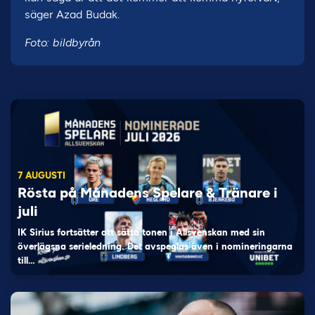
säger Azad Budak.
Foto: bildbyrån
7 AUGUSTI
Rösta på Månadens Spelare & Tränare i
juli
IK Sirius fortsätter att sätta tonen i Allsvenskan med sin
överlägsna serieledning. Det avspeglas även i nomineringarna
till…