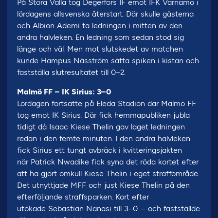
På Stora Valla tog Degerfors IF emot IFK Värnamo i
lördagens allsvenska återstart. Där skulle gästerna
och Albion Ademi ta ledningen i mitten av den
andra halvleken. En ledning som sedan stod sig
länge och väl. Men mot slutskedet av matchen
kunde Hampus Näsström sätta spiken i kistan och
fastställa slutresultatet till 0–2.
Malmö FF – IK Sirius: 3–0
Lördagen fortsatte på Eleda Stadion där Malmö FF
tog emot IK Sirius. Där fick hemmapubliken jubla
tidigt då Isaac Kiese Thelin gav laget ledningen
redan i den femte minuten. I den andra halvleken
fick Sirius ett tungt avbräck i kvitteringsjakten
när Patrick Nwadike fick syna det röda kortet efter
att ha gjort omkull Kiese Thelin i eget straffområde.
Det utnyttjade MFF och just Kiese Thelin på den
efterföljande straffsparken. Kort efter
utökade Sebastian Nanasi till 3–0 – och fastställde