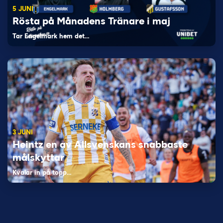
5 JUNI
Rösta på Månadens Tränare i maj
Tar Engelmark hem det…
3 JUNI
Heintz en av Allsvenskans snabbaste
målskyttar
Kvalar in på topp…