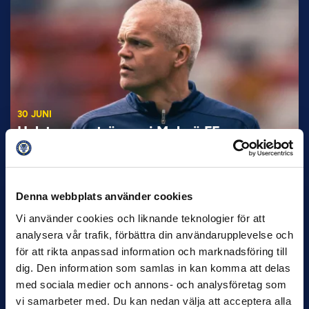
30 JUNI
Helstrup ny tränare i Malmö FF
Inleder mot…
Denna webbplats använder cookies
Vi använder cookies och liknande teknologier för att
analysera vår trafik, förbättra din användarupplevelse och
för att rikta anpassad information och marknadsföring till
dig. Den information som samlas in kan komma att delas
med sociala medier och annons- och analysföretag som
vi samarbeter med. Du kan nedan välja att acceptera alla
12 JUNI