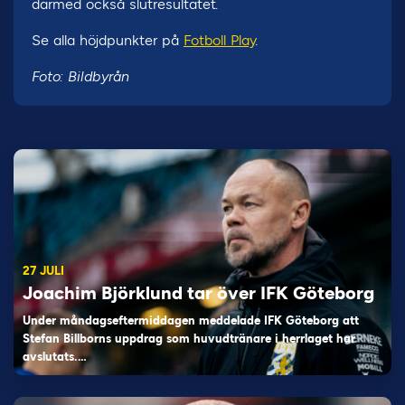
därmed också slutresultatet.
Se alla höjdpunkter på
Fotboll Play
.
Foto: Bildbyrån
27 JULI
Joachim Björklund tar över IFK Göteborg
Under måndagseftermiddagen meddelade IFK Göteborg att
Stefan Billborns uppdrag som huvudtränare i herrlaget har
avslutats.…