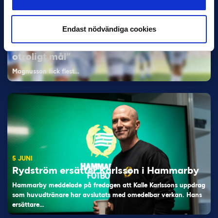
Endast nödvändiga cookies
11 JUNI
Han nätade snyggast i maj: “Ett alldeles
otroligt mål”
Magnusson fick flest…
5 JUNI
Rydström ersätter Karlsson i Hammarby
Hammarby meddelade på fredagen att Kalle Karlssons uppdrag
som huvudtränare har avslutats med omedelbar verkan. Hans
ersättare…