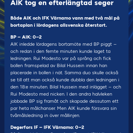
AIK tog en efterlängtad seger
Både AIK och IFK Värnamo vann med två mål på
bortaplan i lördagens allsvenska återstart.
BP – AIK: 0–2
AIK inledde lördagens bortamöte med BP piggt –
och redan i den femte minuten kunde laget ta
ledningen. Rui Modesto var på språng och fick
bollen framspelad av Bilal Hussein innan han
placerade in bollen i nät. Samma duo skulle också
se till att man också kunde dubbla den ledningen i
den 18:e minuten. Bilal Hussein med inlägget – och
Rui Modesto med nicken. I den andra halvleken
jobbade BP sig framåt och skapade dessutom ett
par heta målchanser. Men AIK kunde försvara sin
tvåmålsledning in över mållinjen.
Degerfors IF – IFK Värnamo: 0–2