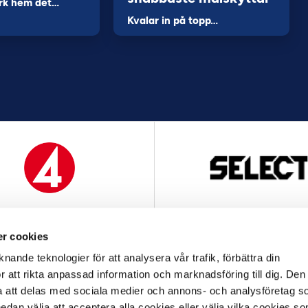
rk hem det…
Kvalar in på topp…
MEDIAPARTNER
OFFICIELL LEVERANTÖ
r cookies
nande teknologier för att analysera vår trafik, förbättra din
 att rikta anpassad information och marknadsföring till dig. Den
att delas med sociala medier och annons- och analysföretag s
an välja att acceptera alla cookies eller välja vilka cookies so