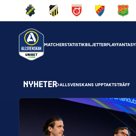
MATCHER
STATISTIK
BILJETTER
PLAY
FANTASY
NYHETER
ALLSVENSKANS UPPTAKTSTRÄFF