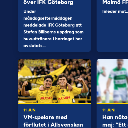
över IFK Göteborg
Malmö F
Under
Inleder mot
måndagseftermiddagen
meddelade IFK Göteborg att
Stefan Billborns uppdrag som
huvudtränare i herrlaget har
avslutats.…
11 JUNI
11 JUNI
VM-spelare med
Han näta
förflutet i Allsvenskan
maj: “Ett 