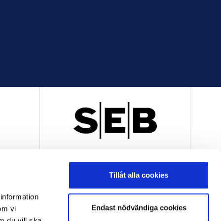
R
OFFICIELL LEVERANTÖR
Tillåt alla cookies
 information
Endast nödvändiga cookies
om vi
m du vill ska