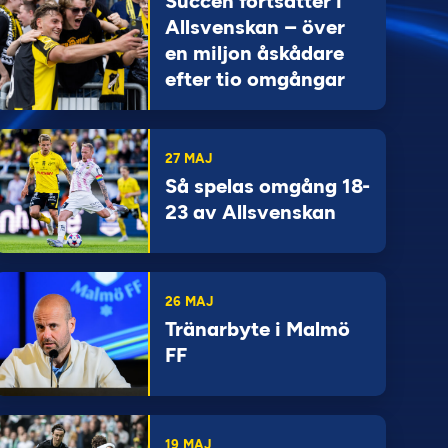
Succén fortsätter i
Allsvenskan – över
en miljon åskådare
efter tio omgångar
27 MAJ
Så spelas omgång 18-
23 av Allsvenskan
26 MAJ
Tränarbyte i Malmö
FF
19 MAJ