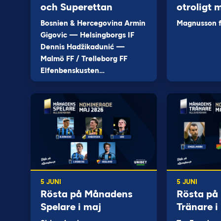
och Superettan
otroligt 
Bosnien & Hercegovina Armin
Magnusson fi
Gigovic — Helsingborgs IF
Dennis Hadžikadunić —
Malmö FF / Trelleborg FF
Elfenbenskusten…
5 JUNI
5 JUNI
Rösta på Månadens
Rösta på
Spelare i maj
Tränare i