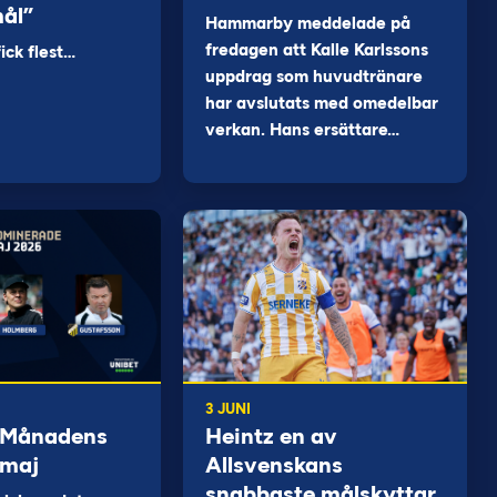
mål”
Hammarby meddelade på
fredagen att Kalle Karlssons
ck flest…
uppdrag som huvudtränare
har avslutats med omedelbar
verkan. Hans ersättare…
3 JUNI
 Månadens
Heintz en av
 maj
Allsvenskans
snabbaste målskyttar