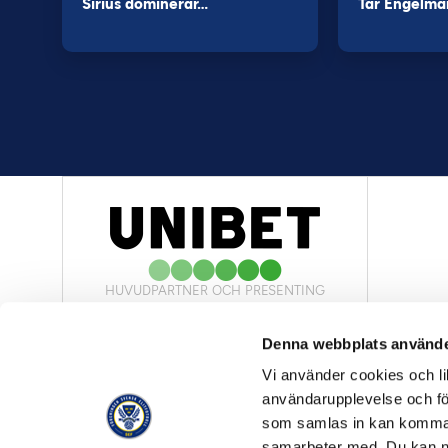
Sirius dominerar…
Tar Engelma
HUVUDPARTNER OCH PRESENTING
PARTNER
Denna webbplats använde
Vi använder cookies och lik
användarupplevelse och för
som samlas in kan komma 
samarbeter med. Du kan ned