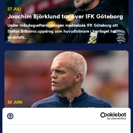
27 JULI
Joachim Björklund tar över IFK Göteborg
Under måndagseftermiddagen meddelade IFK Göteborg att
Stefan Billborns uppdrag som huvudtränare i herrlaget har
avslutats.…
30 JUNI
Helstrup ny tränare i Malmö FF
Inleder mot…