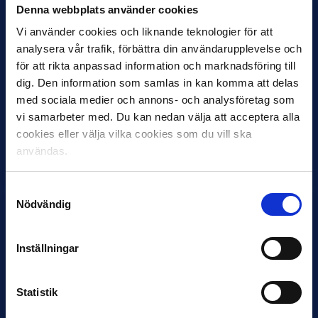
Denna webbplats använder cookies
Vi använder cookies och liknande teknologier för att
analysera vår trafik, förbättra din användarupplevelse och
för att rikta anpassad information och marknadsföring till
dig. Den information som samlas in kan komma att delas
med sociala medier och annons- och analysföretag som
vi samarbeter med. Du kan nedan välja att acceptera alla
12 JUNI
cookies eller välja vilka cookies som du vill ska
Favorit i repris för Sirius i maj
användas.
Samma vinnare som i…
Samtyckesval
Nödvändig
Inställningar
11 JUNI
VM-spelare med förflutet i Allsvenskan
Statistik
och Superettan