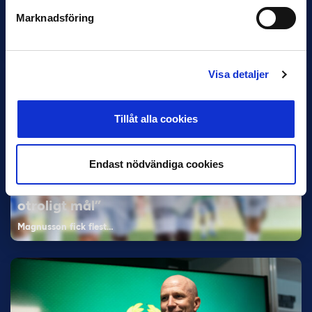
Bosnien & Hercegovina Armin Gigovic — Helsingborgs IF
Marknadsföring
Dennis Hadžikadunić — Malmö FF / Trelleborg FF
Elfenbenskusten…
Visa detaljer
Tillåt alla cookies
Endast nödvändiga cookies
11 JUNI
Han nätade snyggast i maj: “Ett alldeles
otroligt mål”
Magnusson fick flest…