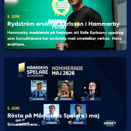
5 JUNI
Rydström ersätter Karlsson i Hammarby
Hammarby meddelade på fredagen att Kalle Karlssons uppdrag
som huvudtränare har avslutats med omedelbar verkan. Hans
ersättare…
5 JUNI
Rösta på Månadens Spelare i maj
Sirius dominerar…