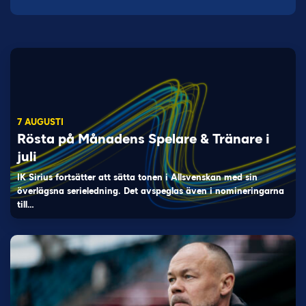
7 AUGUSTI
Rösta på Månadens Spelare & Tränare i
juli
IK Sirius fortsätter att sätta tonen i Allsvenskan med sin
överlägsna serieledning. Det avspeglas även i nomineringarna
till…