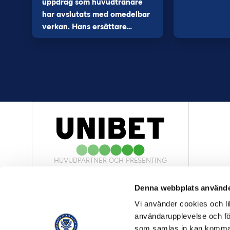
uppdrag som huvudtränare
har avslutats med omedelbar
verkan. Hans ersättare…
HUVUDPARTNER OCH PRESENTING
PARTNER
Denna webbplats använde
Vi använder cookies och lik
användarupplevelse och för
som samlas in kan komma 