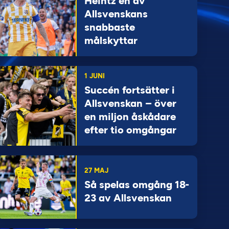
Heintz en av
Allsvenskans
snabbaste
målskyttar
1 JUNI
Succén fortsätter i
Allsvenskan – över
en miljon åskådare
efter tio omgångar
27 MAJ
Så spelas omgång 18-
23 av Allsvenskan