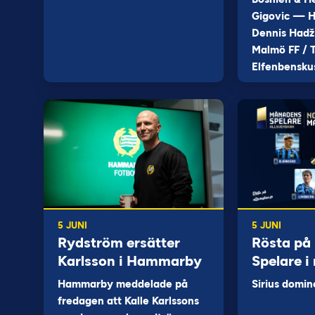
Gigovic — H
Dennis Hadž
Malmö FF / T
Elfenbensku
5 JUNI
5 JUNI
Rydström ersätter
Rösta på
Karlsson i Hammarby
Spelare i
Hammarby meddelade på
Sirius domin
fredagen att Kalle Karlssons