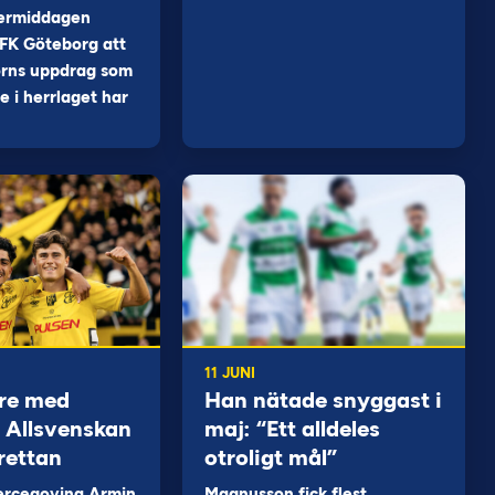
ermiddagen
FK Göteborg att
orns uppdrag som
 i herrlaget har
11 JUNI
re med
Han nätade snyggast i
 i Allsvenskan
maj: “Ett alldeles
rettan
otroligt mål”
ercegovina Armin
Magnusson fick flest…