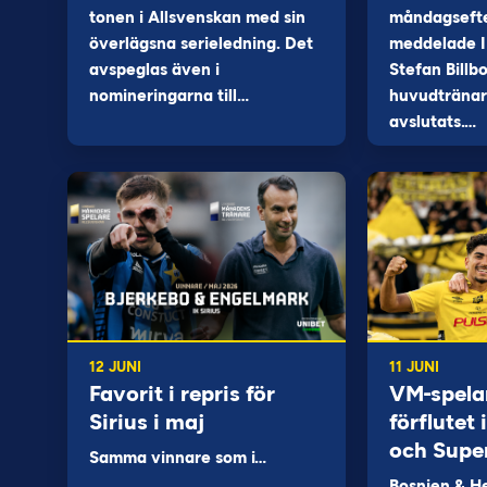
tonen i Allsvenskan med sin
måndagseft
överlägsna serieledning. Det
meddelade I
avspeglas även i
Stefan Billb
nomineringarna till…
huvudtränare
avslutats.…
12 JUNI
11 JUNI
Favorit i repris för
VM-spela
Sirius i maj
förflutet
och Supe
Samma vinnare som i…
Bosnien & H