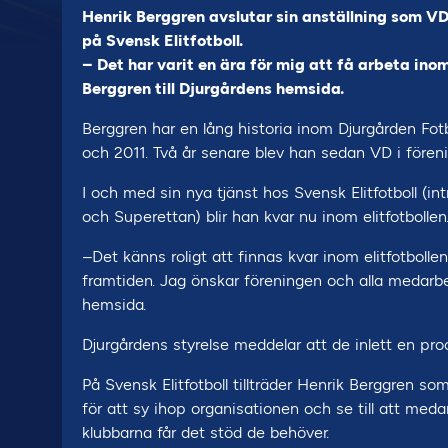
Henrik Berggren avslutar sin anställning som VD 
på Svensk Elitfotboll.
– Det har varit en ära för mig att få arbeta inom
Berggren till Djurgårdens hemsida.
Berggren har en lång historia inom Djurgården Fo
och 2011. Två år senare blev han sedan VD i fören
I och med sin nya tjänst hos Svensk Elitfotboll (in
och Superettan) blir han kvar nu inom elitfotbollen
–Det känns roligt att finnas kvar inom elitfotbolle
framtiden. Jag önskar föreningen och alla medarbet
hemsida.
Djurgårdens styrelse meddelar att de inlett en pro
På Svensk Elitfotboll tillträder Henrik Berggren s
för att sy ihop organisationen och se till att meda
klubbarna får det stöd de behöver.