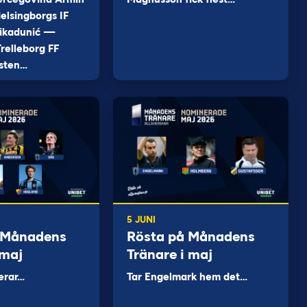
elsingborgs IF
ikadunić —
relleborg FF
sten…
5 JUNI
 Månadens
Rösta på Månadens
 maj
Tränare i maj
erar…
Tar Engelmark hem det…