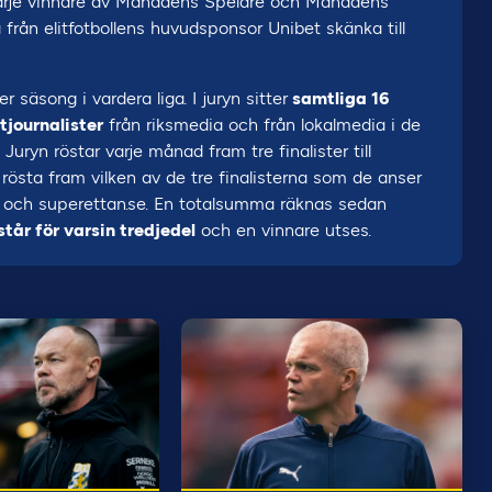
Varje vinnare av Månadens Spelare och Månadens
a från elitfotbollens huvudsponsor Unibet skänka till
äsong i vardera liga. I juryn sitter
samtliga 16
tjournalister
från riksmedia och från lokalmedia i de
Juryn röstar varje månad fram tre finalister till
 rösta fram vilken av de tre finalisterna som de anser
 och superettan.se. En totalsumma räknas sedan
tår för varsin tredjedel
och en vinnare utses.