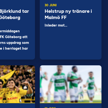
30 JUNI
jörklund tar
Helstrup ny tränare i
 Göteborg
Malmö FF
Inleder mot…
ermiddagen
FK Göteborg att
orns uppdrag som
 i herrlaget har