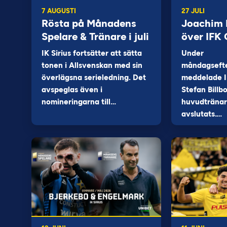
7 AUGUSTI
27 JULI
Rösta på Månadens
Joachim B
Spelare & Tränare i juli
över IFK
IK Sirius fortsätter att sätta
Under
tonen i Allsvenskan med sin
måndagseft
överlägsna serieledning. Det
meddelade I
avspeglas även i
Stefan Billb
nomineringarna till…
huvudtränare
avslutats.…