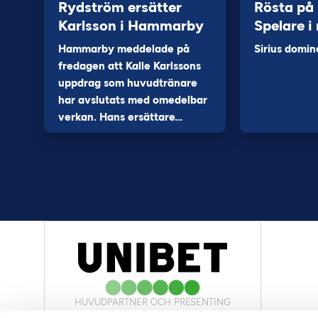
Rydström ersätter
Rösta på
Karlsson i Hammarby
Spelare i
Hammarby meddelade på
Sirius domin
fredagen att Kalle Karlssons
uppdrag som huvudtränare
har avslutats med omedelbar
verkan. Hans ersättare…
HUVUDPARTNER OCH PRESENTING
PARTNER