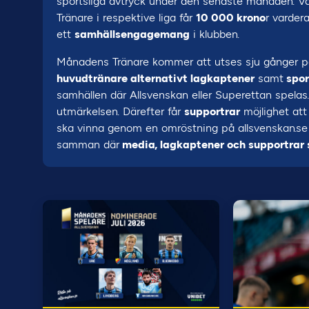
sportsliga avtryck under den senaste månaden. 
Tränare i respektive liga får
10 000 krono
r varder
ett
samhällsengagemang
i klubben.
Månadens Tränare kommer att utses sju gånger per s
huvudtränare alternativt lagkaptener
samt
spor
samhällen där Allsvenskan eller Superettan spelas. 
utmärkelsen. Därefter får
supportrar
möjlighet att
ska vinna genom en omröstning på allsvenskan.se
samman där
media, lagkaptener och supportrar s