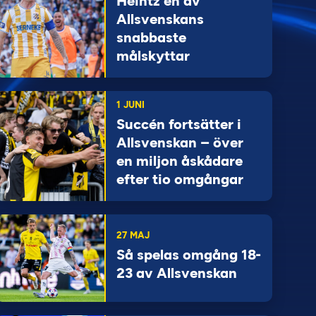
Heintz en av
Allsvenskans
snabbaste
målskyttar
1 JUNI
Succén fortsätter i
Allsvenskan – över
en miljon åskådare
efter tio omgångar
27 MAJ
Så spelas omgång 18-
23 av Allsvenskan