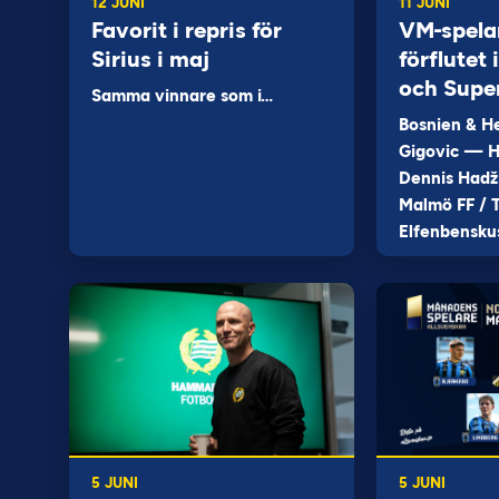
12 JUNI
11 JUNI
Favorit i repris för
VM-spela
Sirius i maj
förflutet
och Supe
Samma vinnare som i…
Bosnien & H
Gigovic — H
Dennis Hadž
Malmö FF / T
Elfenbensku
5 JUNI
5 JUNI