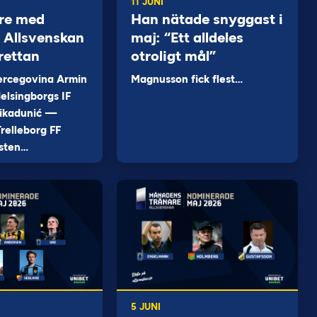
11 JUNI
re med
Han nätade snyggast i
 i Allsvenskan
maj: “Ett alldeles
rettan
otroligt mål”
ercegovina Armin
Magnusson fick flest…
elsingborgs IF
ikadunić —
relleborg FF
sten…
5 JUNI