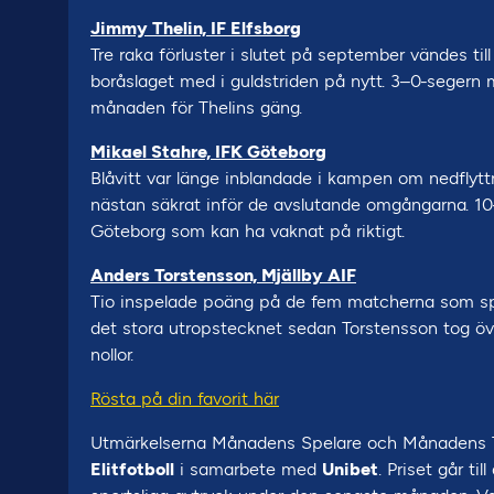
Jimmy Thelin, IF Elfsborg
Tre raka förluster i slutet på september vändes till 
boråslaget med i guldstriden på nytt. 3–0-segern 
månaden för Thelins gäng.
Mikael Stahre, IFK Göteborg
Blåvitt var länge inblandade i kampen om nedflyttn
nästan säkrat inför de avslutande omgångarna. 10–1
Göteborg som kan ha vaknat på riktigt.
Anders Torstensson, Mjällby AIF
Tio inspelade poäng på de fem matcherna som spela
det stora utropstecknet sedan Torstensson tog över 
nollor.
Rösta på din favorit här
Utmärkelserna Månadens Spelare och Månadens Tr
Elitfotboll
i samarbete med
Unibet
. Priset går ti