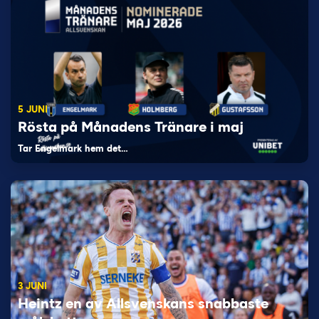
5 JUNI
Rösta på Månadens Tränare i maj
Tar Engelmark hem det…
3 JUNI
Heintz en av Allsvenskans snabbaste