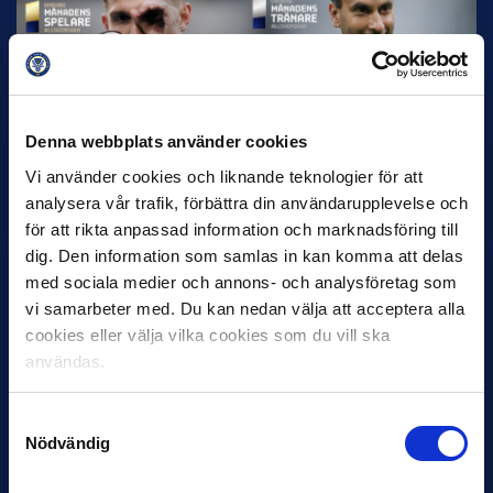
Denna webbplats använder cookies
12 JUNI
Favorit i repris för Sirius i maj
Vi använder cookies och liknande teknologier för att
Samma vinnare som i…
analysera vår trafik, förbättra din användarupplevelse och
för att rikta anpassad information och marknadsföring till
dig. Den information som samlas in kan komma att delas
med sociala medier och annons- och analysföretag som
vi samarbeter med. Du kan nedan välja att acceptera alla
cookies eller välja vilka cookies som du vill ska
användas.
11 JUNI
VM-spelare med förflutet i Allsvenskan
Samtyckesval
och Superettan
Nödvändig
Bosnien & Hercegovina Armin Gigovic — Helsingborgs IF
Dennis Hadžikadunić — Malmö FF / Trelleborg FF