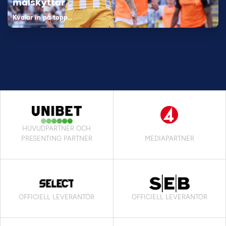
målskyttar
Kvalar in på topp…
HUVUDPARTNER OCH
PRESENTING PARTNER
MEDIAPARTNER
OFFICIELL LEVERANTÖR
OFFICIELL LEVERANTÖR