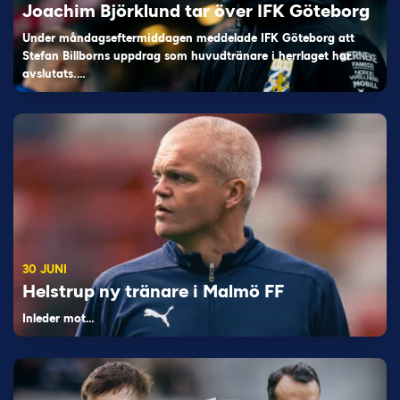
Joachim Björklund tar över IFK Göteborg
Under måndagseftermiddagen meddelade IFK Göteborg att
Stefan Billborns uppdrag som huvudtränare i herrlaget har
avslutats.…
30 JUNI
Helstrup ny tränare i Malmö FF
Inleder mot…