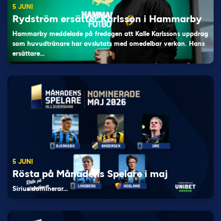
5 JUNI
Rydström ersätter Karlsson i Hammarby
Hammarby meddelade på fredagen att Kalle Karlssons uppdrag
som huvudtränare har avslutats med omedelbar verkan. Hans
ersättare…
5 JUNI
Rösta på Månadens Spelare i maj
Sirius dominerar…