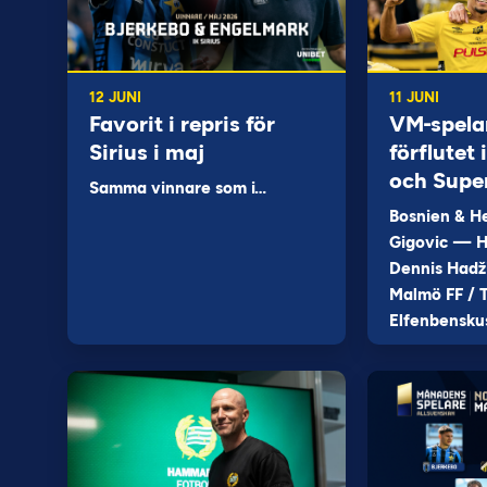
12 JUNI
11 JUNI
Favorit i repris för
VM-spela
Sirius i maj
förflutet
och Supe
Samma vinnare som i…
Bosnien & H
Gigovic — H
Dennis Hadž
Malmö FF / T
Elfenbensku