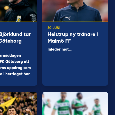
30 JUNI
jörklund tar
Helstrup ny tränare i
 Göteborg
Malmö FF
Inleder mot…
ermiddagen
FK Göteborg att
orns uppdrag som
 i herrlaget har