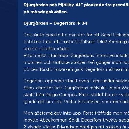
Djurgården och Mjällby AIF plockade tre premi
på måndagskvällen.
Djurgården – Degerfors IF 3-1
Det skulle bara ta tio minuter för att Sead Haksab
publiken. Inför ett nästintill fullsatt Tele2 Arena 
utanför straffområdet.
Efter målet stannade Djurgårdens intensiva inlednin
matchen och träffade stolpen två gånger inom lopp
på den första halvleken gick Degerfors mållösa in 
Degerfors öppnade starkt även i den andra halvleke
Strax därefter fick Djurgårdens målvakt Jacob Wide
skott från Diego Campos. Men istället för en kvitt
gjorde det om inte Victor Edvardsen, som lämnade 
Men gästerna gav inte upp. Först träffade man 
inbytte Abdelrahman Saidi. Degerfors tryckte sedan 
2 visade Victor Edvardsen återigen att släkten ä