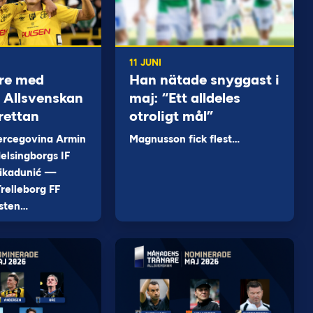
11 JUNI
re med
Han nätade snyggast i
 i Allsvenskan
maj: “Ett alldeles
rettan
otroligt mål”
ercegovina Armin
Magnusson fick flest…
elsingborgs IF
ikadunić —
relleborg FF
sten…