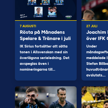
7 AUGUSTI
27 JULI
Rösta på Månadens
Joachim B
Spelare & Tränare i juli
över IFK
IK Sirius fortsätter att sätta
Under
tonen i Allsvenskan med sin
måndagseft
överlägsna serieledning. Det
meddelade I
avspeglas även i
Stefan Billb
nomineringarna till…
huvudtränare
avslutats.…