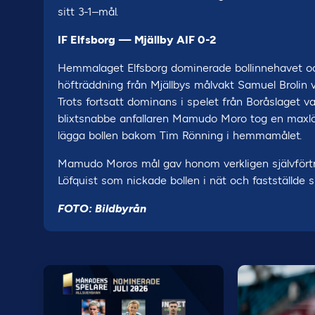
sitt 3-1–mål.
IF Elfsborg — Mjällby AIF 0-2
Hemmalaget Elfsborg dominerade bollinnehavet oc
höfträddning från Mjällbys målvakt Samuel Brolin v
Trots fortsatt dominans i spelet från Boråslaget v
blixtsnabbe anfallaren Mamudo Moro tog en maxlöp
lägga bollen bakom Tim Rönning i hemmamålet.
Mamudo Moros mål gav honom verkligen självförtr
Löfquist som nickade bollen i nät och fastställde slu
FOTO: Bildbyrån