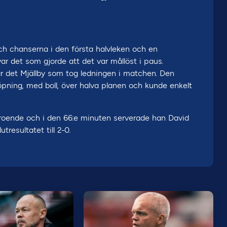
h chanserna i den första halvleken och en
ar det som gjorde att det var mållöst i paus.
ar det Mjällby som tog ledningen i matchen. Den
ning, med boll, över halva planen och kunde enkelt
oende och i den 66:e minuten serverade han David
tresultatet till 2-0.