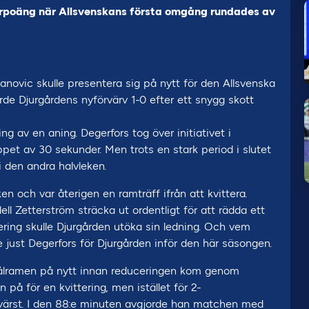
ärpoäng när Allsvenskans första omgång rundades av
anovic skulle presentera sig på nytt för den Allsvenska
gjorde Djurgårdens nyförvärv 1-0 efter ett snygg skott
g av en aning. Degerfors tog över initiativet i
et av 30 sekunder. Men trots en stark period i slutet
i den andra halvleken.
n och var återigen en ramträff ifrån att kvittera.
ll Zetterström sträcka ut ordentligt för att rädda ett
ering skulle Djurgården utöka sin ledning. Och vem
just Degerfors för Djurgården inför den här säsongen.
målramen på nytt innan reduceringen kom genom
på för en kvittering, men istället för 2-
r värst. I den 88:e minuten avgjorde han matchen med