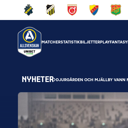
MATCHER
STATISTIK
BILJETTER
PLAY
FANTASY
NYHETER
DJURGÅRDEN OCH MJÄLLBY VANN 