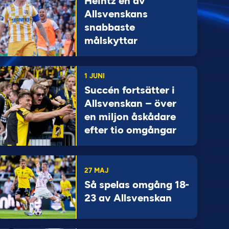
Heintz en av
Allsvenskans
snabbaste
målskyttar
1 JUNI
Succén fortsätter i
Allsvenskan – över
en miljon åskådare
efter tio omgångar
27 MAJ
Så spelas omgång 18-
23 av Allsvenskan