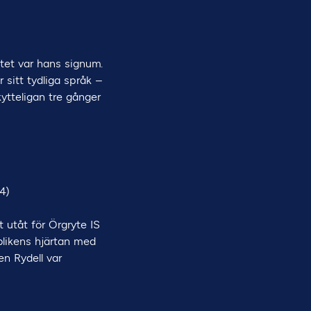
ttet var hans signum.
 sitt tydliga språk –
kytteligan tre gånger
4)
t utåt för Örgryte IS
blikens hjärtan med
en Rydell var