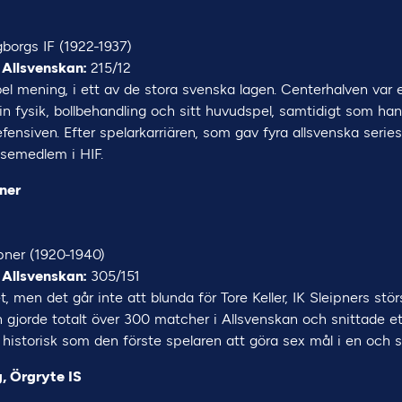
gborgs IF (1922-1937)
 Allsvenskan:
215/12
bel mening, i ett av de stora svenska lagen. Centerhalven var
in fysik, bollbehandling och sitt huvudspel, samtidigt som han 
fensiven. Efter spelarkarriären, som gav fyra allsvenska series
lsemedlem i HIF.
pner
pner (1920-1940)
 Allsvenskan:
305/151
, men det går inte att blunda för Tore Keller, IK Sleipners st
n gjorde totalt över 300 matcher i Allsvenskan och snittade e
 historisk som den förste spelaren att göra sex mål i en oc
, Örgryte IS