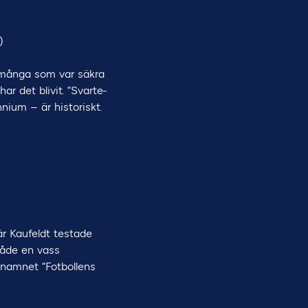
)
å många som var säkra
r det blivit. “Svarte-
nium – är historiskt.
är Kaufeldt testade
både en vass
knamnet “Fotbollens