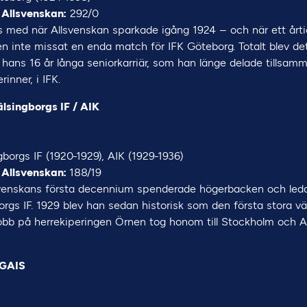
 Allsvenskan:
292/0
 med när Allsvenskan sparkade igång 1924 – och när ett årt
n inte missat en enda match för IFK Göteborg. Totalt blev de
hans 16 år långa seniorkarriär, som han länge delade tillsa
inner, i IFK.
älsingborgs IF / AIK
borgs IF (1920-1929), AIK (1929-1936)
 Allsvenskan:
188/19
svenskans första decennium spenderade högerbacken och leda
orgs IF. 1929 blev han sedan historisk som den första stora v
 jobb på herrekiperingen Örnen tog honom till Stockholm och 
 GAIS