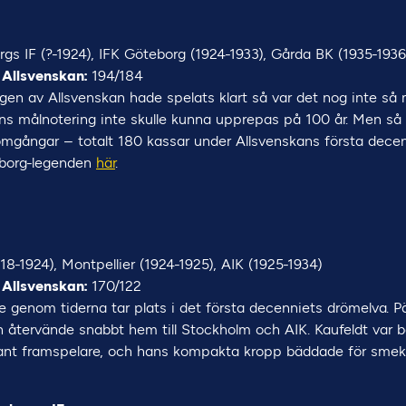
rgs IF (?-1924), IFK Göteborg (1924-1933), Gårda BK (1935-1936
 Allsvenskan:
194/184
gen av Allsvenskan hade spelats klart så var det nog inte s
ns målnotering inte skulle kunna upprepas på 100 år. Men så ha
omgångar – totalt 180 kassar under Allsvenskans första decen
borg-legenden
här
.
18-1924), Montpellier (1924-1925), AIK (1925-1934)
 Allsvenskan:
170/122
 genom tiderna tar plats i det första decenniets drömelva. P
en återvände snabbt hem till Stockholm och AIK. Kaufeldt var 
ljant framspelare, och hans kompakta kropp bäddade för sme