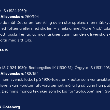
 IS (1924-1939)
 Allsvenskan:
260/194
orde mål. Det är en förenkling av en stor spelare, men målsky
d fötterna eller med skallen – smeknamnet “Kalle Nick” talar
 att rassla. I en tid av målmaskiner vann han den allsvenska s
grar med sitt ÖIS.
te IS
 IS (1924-1930), Redbergslids IK (1930-31), Örgryte IS (1931-193
 Allsvenskan:
188/154
a inom svensk fotboll på 1920-talet, en kreatör som var ansikte
llsvenskan. Förutom att vara oerhört målfarlig så vann han pu
. Det finns många tekniker som kallas för “trollgubbe”, men Sv
FK Göteborg