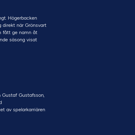
ångt. Högerbacken
 direkt när Grönsvart
om fått ge namn åt
ande säsong visat
n Gustaf Gustafsson,
d
et av spelarkarriären