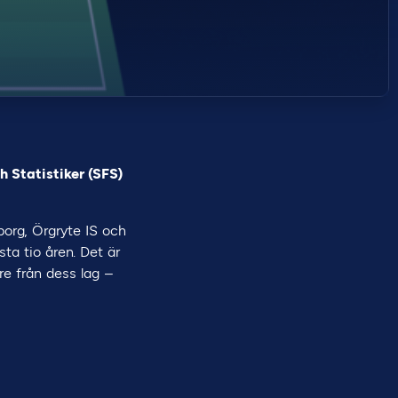
h Statistiker (SFS)
borg, Örgryte IS och
ta tio åren. Det är
re från dess lag –