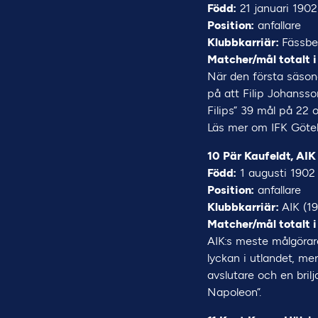
Född:
21 januari 1902
Position:
anfallare
Klubbkarriär:
Fässbe
Matcher/mål totalt i
När den första säson
på att Filip Johansso
Filips” 39 mål på 22 
Läs mer om IFK Göte
10 Pär Kaufeldt, AIK
Född:
1 augusti 1902
Position:
anfallare
Klubbkarriär:
AIK (19
Matcher/mål totalt i
AIK:s meste målgörare
lyckan i utlandet, m
avslutare och en bri
Napoleon”.