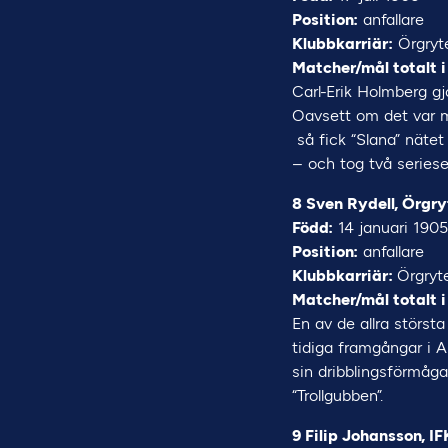
Position:
anfallare
Klubbkarriär:
Örgryte
Matcher/mål totalt i
Carl-Erik Holmberg gj
Oavsett om det var me
så fick “Slana” nätet
– och tog två seriese
8 Sven Rydell, Örgry
Född:
14 januari 1905
Position:
anfallare
Klubbkarriär:
Örgryte
Matcher/mål totalt i
En av de allra störst
tidiga framgångar i A
sin dribblingsförmåga
“Trollgubben”.
9 Filip Johansson, I