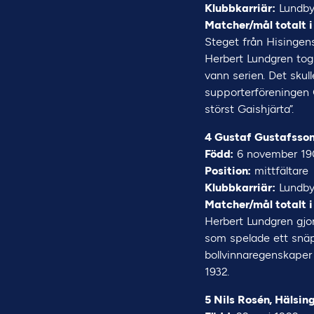
Klubbkarriär:
Lundby 
Matcher/mål totalt i
Steget från Hisingens
Herbert Lundgren tog
vann serien. Det skul
supporterföreningen G
störst Gaishjärta”.
4 Gustaf Gustafsson
Född:
6 november 19
Position:
mittfältare
Klubbkarriär:
Lundby 
Matcher/mål totalt i
Herbert Lundgren gjo
som spelade ett snäp
bollvinnaregenskaper 
1932.
5 Nils Rosén, Hälsin