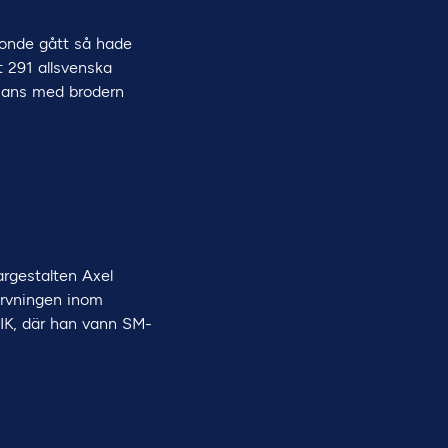
ionde gått så hade
t 291 allsvenska
mmans med brodern
rgestalten Axel
ärvningen inom
AIK, där han vann SM-