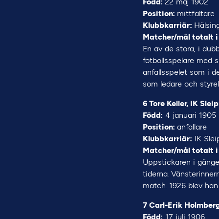
Född:
22 maj 1902
Position:
mittfältare
Klubbkarriär:
Hälsin
Matcher/mål totalt i
En av de stora, i dub
fotbollsspelare med s
anfallsspelet som i de
som ledare och styre
6 Tore Keller, IK Slei
Född:
4 januari 1905
Position:
anfallare
Klubbkarriär:
IK Slei
Matcher/mål totalt i
Uppstickaren i gänget
tiderna. Vänsterinner
match. 1926 blev han
7 Carl-Erik Holmberg
Född:
17 juli 1906