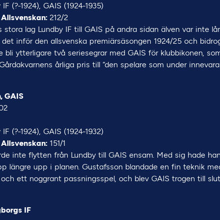
IF (?-1924), GAIS (1924-1935)
 Allsvenskan:
212/2
 stora lag Lundby IF till GAIS på andra sidan älven var inte l
 det inför den allsvenska premiärsäsongen 1924/25 och bidrog
le bli ytterligare två seriesegrar med GAIS för klubbikonen, s
årdakvarnens årliga pris till “den spelare som under innevar
, GAIS
02
IF (?-1924), GAIS (1924-1932)
 Allsvenskan:
151/1
rde inte flytten från Lundby till GAIS ensam. Med sig hade ha
p längre upp i planen. Gustafsson blandade en fin teknik me
och ett noggrant passningsspel, och blev GAIS trogen till slut
gborgs IF