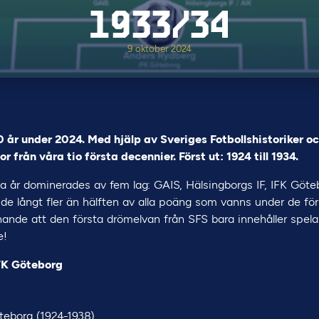
1933/34
9 oktober 2024
0 år under 2024. Med hjälp av Sveriges Fotbollshistoriker oc
 från våra tio första decennier. Först ut: 1924 till 1934.
ta år dominerades av fem lag: GAIS, Hälsingborgs IF, IFK Göte
de långt fler än hälften av alla poäng som vanns under de förs
ånande att den första drömelvan från SFS bara innehåller spela
e!
FK Göteborg
eborg (1924-1938)