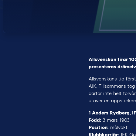
Allsvenskan firar 10
presenteras drömelvor
Allsvenskans tio förs
AIK. Tillsammans tog 
därför inte helt förv
utöver en uppstickar
1 Anders Rydberg, I
Född:
3 mars 1903
Position:
målvakt
Klubbkarriär:
IFK Göt