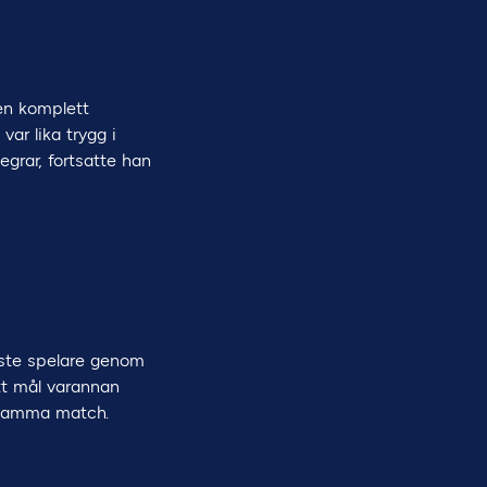
 en komplett
var lika trygg i
egrar, fortsatte han
örste spelare genom
tt mål varannan
h samma match.