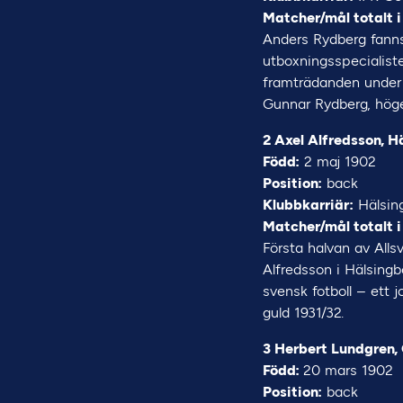
Matcher/mål totalt i
Anders Rydberg fanns
utboxningsspecialiste
framträdanden under 
Gunnar Rydberg, höger
2 Axel Alfredsson, H
Född:
2 maj 1902
Position:
back
Klubbkarriär:
Hälsing
Matcher/mål totalt i
Första halvan av All
Alfredsson i Hälsingb
svensk fotboll – ett
guld 1931/32.
3 Herbert Lundgren,
Född:
20 mars 1902
Position:
back