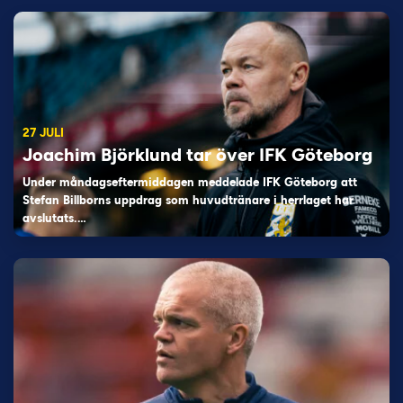
27 JULI
Joachim Björklund tar över IFK Göteborg
Under måndagseftermiddagen meddelade IFK Göteborg att
Stefan Billborns uppdrag som huvudtränare i herrlaget har
avslutats.…