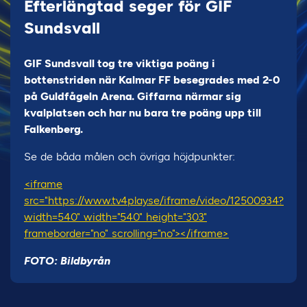
Efterlängtad seger för GIF
Sundsvall
GIF Sundsvall tog tre viktiga poäng i
bottenstriden när Kalmar FF besegrades med 2-0
på Guldfågeln Arena. Giffarna närmar sig
kvalplatsen och har nu bara tre poäng upp till
Falkenberg.
Se de båda målen och övriga höjdpunkter:
<iframe
src="https://www.tv4play.se/iframe/video/12500934?
width=540" width="540" height="303"
frameborder="no" scrolling="no"></iframe>
FOTO: Bildbyrån