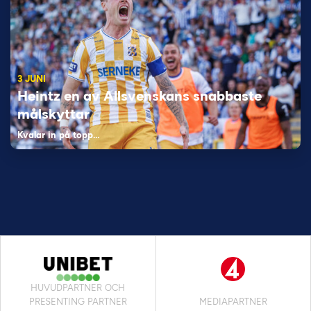
3 JUNI
Heintz en av Allsvenskans snabbaste
målskyttar
Kvalar in på topp…
HUVUDPARTNER OCH
PRESENTING PARTNER
MEDIAPARTNER