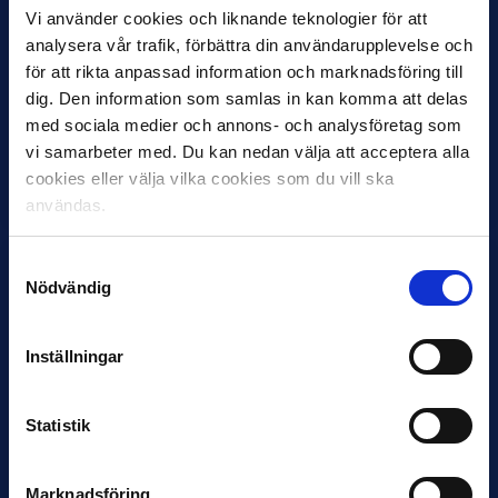
Vi använder cookies och liknande teknologier för att
analysera vår trafik, förbättra din användarupplevelse och
11 JUNI
för att rikta anpassad information och marknadsföring till
VM-spelare med förflutet i Allsvenskan
dig. Den information som samlas in kan komma att delas
och Superettan
med sociala medier och annons- och analysföretag som
Bosnien & Hercegovina Armin Gigovic — Helsingborgs IF
vi samarbeter med. Du kan nedan välja att acceptera alla
Dennis Hadžikadunić — Malmö FF / Trelleborg FF
cookies eller välja vilka cookies som du vill ska
Elfenbenskusten…
användas.
Samtyckesval
Nödvändig
Inställningar
11 JUNI
Statistik
Han nätade snyggast i maj: “Ett alldeles
otroligt mål”
Magnusson fick flest…
Marknadsföring