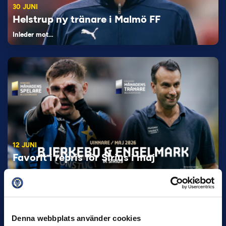
30 JUNI
Helstrup ny tränare i Malmö FF
Inleder mot…
12 JUNI
Favorit i repris för Sirius i maj
Samma vinnare som i…
Denna webbplats använder cookies