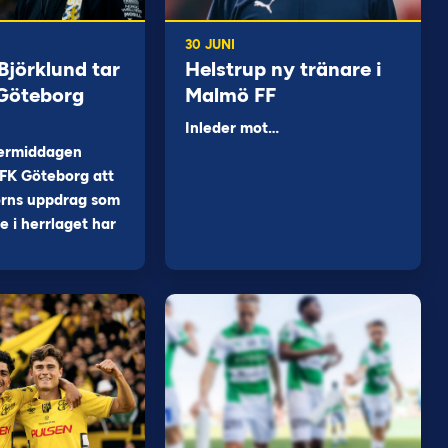
30 JUNI
jörklund tar
Helstrup ny tränare i
 Göteborg
Malmö FF
Inleder mot…
ermiddagen
FK Göteborg att
orns uppdrag som
 i herrlaget har