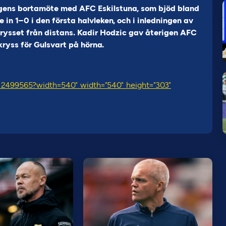
agens bortamöte med AFC Eskilstuna, som bjöd bland
 in 1–0 i den första halvleken, och i inledningen av
krysset från distans. Kadir Hodzic gav återigen AFC
kryss för Gulsvart på hörna.
/12499565?width=540" width="540" height="303"