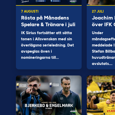
7 AUGUSTI
27 JULI
Rösta på Månadens
Joachim B
Spelare & Tränare i juli
över IFK
IK Sirius fortsätter att sätta
Under
tonen i Allsvenskan med sin
måndagseft
överlägsna serieledning. Det
meddelade I
avspeglas även i
Stefan Billb
nomineringarna till…
huvudtränare
avslutats.…