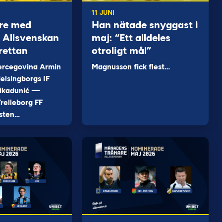
11 JUNI
re med
Han nätade snyggast i
 i Allsvenskan
maj: “Ett alldeles
rettan
otroligt mål”
ercegovina Armin
Magnusson fick flest…
elsingborgs IF
ikadunić —
relleborg FF
sten…