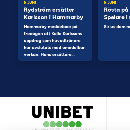
5 JUNI
5 JUNI
Rydström ersätter
Rösta på
Karlsson i Hammarby
Spelare i
Hammarby meddelade på
Sirius domin
fredagen att Kalle Karlssons
uppdrag som huvudtränare
har avslutats med omedelbar
verkan. Hans ersättare…