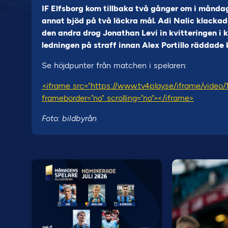
IF Elfsborg kom tillbaka två gånger om i månd
annat bjöd på två läckra mål. Adi Nalic klackade
den andra drog Jonathan Levi in kvitteringen i 
ledningen på straff innan Alex Portillo räddade 
Se höjdpunter från matchen i spelaren:
<iframe src="https://www.tv4play.se/iframe/video
frameborder="no" scrolling="no"></iframe>
Foto: bildbyrån