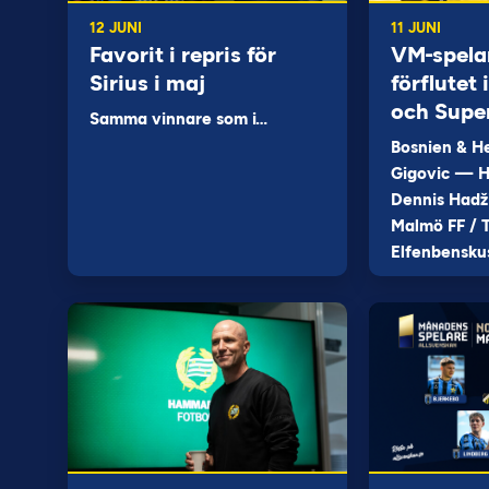
12 JUNI
11 JUNI
Favorit i repris för
VM-spela
Sirius i maj
förflutet
och Supe
Samma vinnare som i…
Bosnien & H
Gigovic — H
Dennis Hadž
Malmö FF / T
Elfenbensku