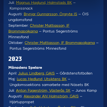
Juli:
Magnus Haglund, Halmstads BK
–
Kompissnack
Augusti:
Brynjar Gunnarsson, Örgryte IS
– ÖIS
ungdomsfond
September:
Christer Mattiasson, IF
Brommapojkarna
– Pontus Segerströms
Minnesfond
Oktober:
Christer Mattiasson, IF Brommapojkarna
–
Pontus Segerströms Minnesfond
2023
Månadens Spelare
April:
Julius Lindberg, GAIS
– Gårdstensfotbollen
Maj:
Lucas Hedlund, Utsiktens BK
–
Ungdomssektions samarbete med Näsets BK
Juli:
Anton Fagerström, Västerås SK
– Junos Kamp
Augusti:
Alexander Ahl Holmström, GAIS
–
Hjärtuppropet