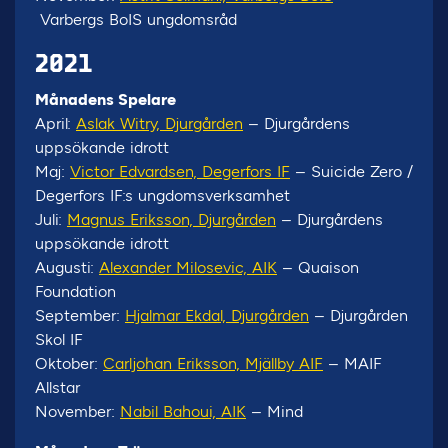
Varbergs BoIS ungdomsråd
2021
Månadens Spelare
April:
Aslak Witry, Djurgården
– Djurgårdens
uppsökande idrott
Maj:
Victor Edvardsen, Degerfors IF
– Suicide Zero /
Degerfors IF:s ungdomsverksamhet
Juli:
Magnus Eriksson, Djurgården
– Djurgårdens
uppsökande idrott
Augusti:
Alexander Milosevic, AIK
– Quaison
Foundation
September:
Hjalmar Ekdal, Djurgården
– Djurgården
Skol IF
Oktober:
Carljohan Eriksson, Mjällby AIF
– MAIF
Allstar
November:
Nabil Bahoui, AIK
– Mind