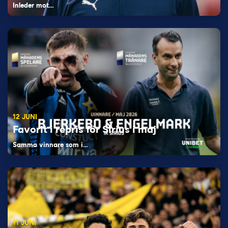
Inleder mot…
12 JUNI
Favorit i repris för Sirius i maj
Samma vinnare som i…
11 JUNI