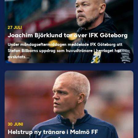
27 JULI
Joachim Björklund tar över IFK Göteborg
Under måndagseftermiddagen meddelade IFK Göteborg att
Stefan Billborns uppdrag som huvudtränare i herrlaget har
avslutats.…
30 JUNI
Helstrup ny tränare i Malmö FF