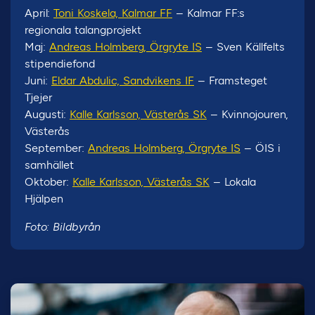
April:
Toni Koskela, Kalmar FF
– Kalmar FF:s
regionala talangprojekt
Maj:
Andreas Holmberg, Örgryte IS
– Sven Källfelts
stipendiefond
Juni:
Eldar Abdulic, Sandvikens IF
– Framsteget
Tjejer
Augusti:
Kalle Karlsson, Västerås SK
– Kvinnojouren,
Västerås
September:
Andreas Holmberg, Örgryte IS
– ÖIS i
samhället
Oktober:
Kalle Karlsson, Västerås SK
– Lokala
Hjälpen
Foto: Bildbyrån