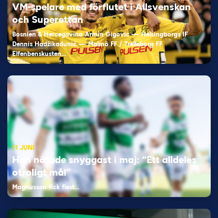
VM-spelare med förflutet i Allsvenskan
och Superettan
Bosnien & Hercegovina Armin Gigovic — Helsingborgs IF
Dennis Hadžikadunić — Malmö FF / Trelleborg FF
Elfenbenskusten…
11 JUNI
Han nätade snyggast i maj: “Ett alldeles
otroligt mål”
Magnusson fick flest…