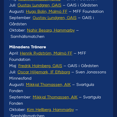
Juli:
Gustav Lundgren, GAIS
– GAIS i Gårdsten
Augusti:
Hugo Bolin, Malmö FF
– MFF Foundation
September:
Gustav Lundgren, GAIS
– GAIS i
Gårdsten
Oktober:
Nahir Besara, Hammarby
–
Samhällsmatchen
Månadens Tränare
April:
Henrik Rydström, Malmö FF
– MFF
Foundation
Maj:
Fredrik Holmberg, GAIS
– GAIS i Gårdsten
Juli:
Oscar Hiljemark, IF Elfsborg
– Sven Jonassons
Minnesfond
Augusti:
Mikkjal Thomassen, AIK
– Svartgula
Fonden
September:
Mikkjal Thomassen, AIK
– Svartgula
Fonden
Oktober:
Kim Hellberg, Hammarby
–
Samhällsmatchen