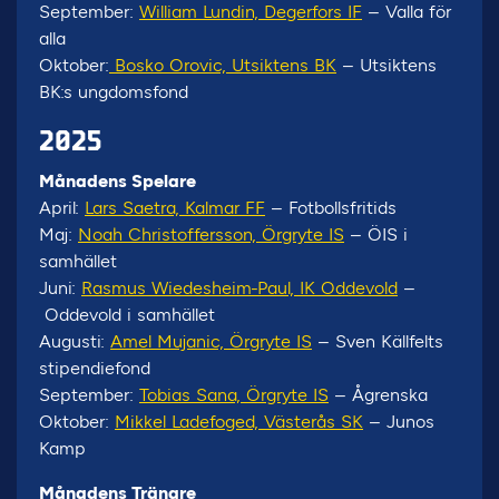
September:
William Lundin, Degerfors IF
– Valla för
alla
Oktober:
Bosko Orovic, Utsiktens BK
– Utsiktens
BK:s ungdomsfond
2025
Månadens Spelare
April:
Lars Saetra, Kalmar FF
– Fotbollsfritids
Maj:
Noah Christoffersson, Örgryte IS
– ÖIS i
samhället
Juni:
Rasmus Wiedesheim-Paul, IK Oddevold
–
Oddevold i samhället
Augusti:
Amel Mujanic, Örgryte IS
– Sven Källfelts
stipendiefond
September:
Tobias Sana, Örgryte IS
– Ågrenska
Oktober:
Mikkel Ladefoged, Västerås SK
– Junos
Kamp
Månadens Tränare