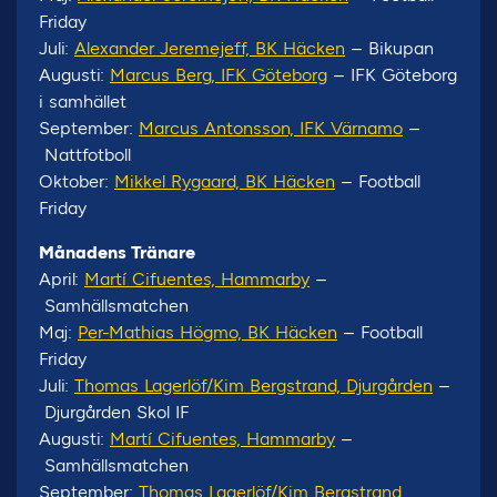
Friday
Juli:
Alexander Jeremejeff, BK Häcken
– Bikupan
Augusti:
Marcus Berg, IFK Göteborg
– IFK Göteborg
i samhället
September:
Marcus Antonsson, IFK Värnamo
–
Nattfotboll
Oktober:
Mikkel Rygaard, BK Häcken
– Football
Friday
Månadens Tränare
April:
Martí Cifuentes, Hammarby
–
Samhällsmatchen
Maj:
Per-Mathias Högmo, BK Häcken
– Football
Friday
Juli:
Thomas Lagerlöf/Kim Bergstrand, Djurgården
–
Djurgården Skol IF
Augusti:
Martí Cifuentes, Hammarby
–
Samhällsmatchen
September:
Thomas Lagerlöf/Kim Bergstrand,