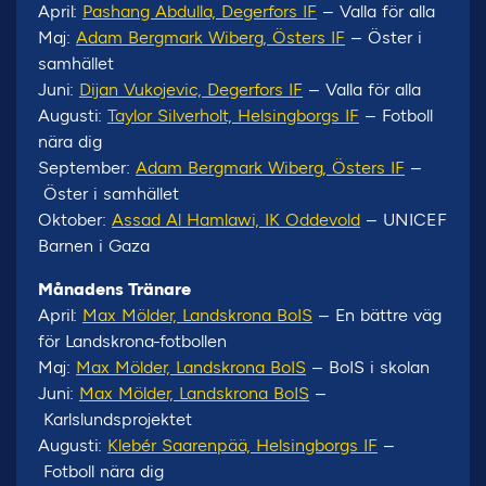
April:
Pashang Abdulla, Degerfors IF
– Valla för alla
Maj:
Adam Bergmark Wiberg, Östers IF
– Öster i
samhället
Juni:
Dijan Vukojevic, Degerfors IF
– Valla för alla
Augusti:
Taylor Silverholt, Helsingborgs IF
– Fotboll
nära dig
September:
Adam Bergmark Wiberg, Östers IF
–
Öster i samhället
Oktober:
Assad Al Hamlawi, IK Oddevold
– UNICEF
Barnen i Gaza
Månadens Tränare
April:
Max Mölder, Landskrona BoIS
– En bättre väg
för Landskrona-fotbollen
Maj:
Max Mölder, Landskrona BoIS
– BoIS i skolan
Juni:
Max Mölder, Landskrona BoIS
–
Karlslundsprojektet
Augusti:
Klebér Saarenpää, Helsingborgs IF
–
Fotboll nära dig