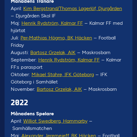
Månadens Tränare
April:
Kim Bergstrand/Thomas Lagerlöf, Djurgården
– Djurgården Skol IF
Maj:
Henrik Rydström, Kalmar FF
– Kalmar FF med
hjärtat
Juli:
Per-Mathias Högmo, BK Häcken
– Football
Friday
Augusti:
Bartosz Grzelak, AIK
– Maskrosbarn
September:
Henrik Rydström, Kalmar FF
– Kalmar
FF:s parasport
Oktober:
Mikael Stahre, IFK Göteborg
– IFK
Göteborg i Samhället
November:
Bartosz Grzelak, AIK
– Maskrosbarn
2022
Månadens Spelare
April:
Williot Swedberg, Hammarby
–
Samhällsmatchen
Maj:
Alexander Jeremejeff, BK Häcken
– Football