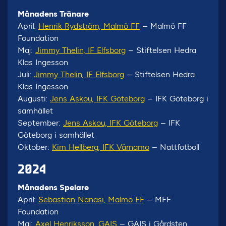
Månadens Tränare
April:
Henrik Rydström, Malmö FF
– Malmö FF
Foundation
Maj:
Jimmy Thelin, IF Elfsborg
– Stiftelsen Hedra
Klas Ingesson
Juli:
Jimmy Thelin, IF Elfsborg
– Stiftelsen Hedra
Klas Ingesson
Augusti:
Jens Askou, IFK Göteborg
– IFK Göteborg i
samhället
September:
Jens Askou, IFK Göteborg
– IFK
Göteborg i samhället
Oktober:
Kim Hellberg, IFK Värnamo
– Nattfotboll
2024
Månadens Spelare
April:
Sebastian Nanasi, Malmö FF
– MFF
Foundation
Maj:
Axel Henriksson, GAIS
– GAIS i Gårdsten