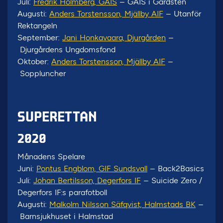
Juli:
Fredrik Holmberg, GAIS
– GAIS i Gårdsten
Augusti:
Anders Torstensson, Mjällby AIF
– Utanför
Rektangeln
September:
Jani Honkavaara, Djurgården
–
Djurgårdens Ungdomsfond
Oktober:
Anders Torstensson, Mjällby AIF
–
Soppluncher
SUPERETTAN
2020
Månadens Spelare
Juni:
Pontus Engblom, GIF Sundsvall
– Back2Basics
Juli:
Johan Bertilsson, Degerfors IF
– Suicide Zero /
Degerfors IF:s parafotboll
Augusti:
Malkolm Nilsson Säfqvist, Halmstads BK
–
Barnsjukhuset i Halmstad