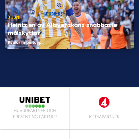
3 JUNI
Heintz en av Allsvenskans snabbaste
målskyttar
Kvalar in på topp…
HUVUDPARTNER OCH
PRESENTING PARTNER
MEDIAPARTNER