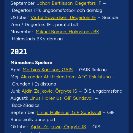
September:
Johan Bertilsson, Degerfors IF
–
Degerfors IF:s ungdomsfotboll och damlag
Oktober:
Victor Edvardsen, Degerfors IF
– Suicide
Zero / Degerfors IF:s parafotboll
November:
Mikael Boman, Halmstads BK
–
Halmstads BK:s damlag
2021
Månadens Spelare
April:
Mathias Karlsson, GAIS
– GAIS flicklag
Maj:
Alexander Ahl-Holmström, AFC Eskilstuna
–
Grunden i Eskilstuna
Juni:
Ajdin Zeljkovic, Örgryte IS
– ÖIS ungdomsfond
Augusti:
Linus Hallenius, GIF Sundsvall
–
Back2Basics
September:
Linus Hallenius, GIF Sundsvall
– GIF
Sundsvalls parasport
Oktober:
Ajdin Zeljkovic, Örgryte IS
– ÖIS