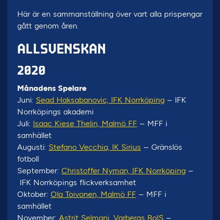
Här är en sammanställning över vart alla prispengar
gått genom åren.
ALLSVENSKAN
2020
Månadens Spelare
Juni:
Sead Haksabanovic, IFK Norrköping
– IFK
Norrköpings akademi
Juli:
Isaac Kiese Thelin, Malmö FF
– MFF i
samhället
Augusti:
Stefano Vecchia, IK Sirius
– Gränslös
fotboll
September:
Christoffer Nyman, IFK Norrköping
–
IFK Norrköpings flickverksamhet
Oktober:
Ola Toivonen, Malmö FF
– MFF i
samhället
November:
Astrit Selmani, Varbergs BoIS
–