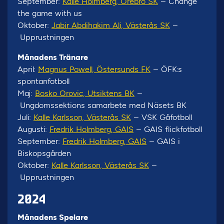
September:
Kalle Holmberg, Örebro SK
– Change
the game with us
Oktober:
Jabir Abdihakim Ali, Västerås SK
–
Upprustningen
Månadens Tränare
April:
Magnus Powell, Östersunds FK
– ÖFK:s
spontanfotboll
Maj:
Bosko Orovic, Utsiktens BK
–
Ungdomssektions samarbete med Näsets BK
Juli:
Kalle Karlsson, Västerås SK
– VSK Gåfotboll
Augusti:
Fredrik Holmberg, GAIS
– GAIS flickfotboll
September:
Fredrik Holmberg, GAIS
– GAIS i
Biskopsgården
Oktober:
Kalle Karlsson, Västerås SK
–
Upprustningen
2024
Månadens Spelare