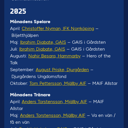
2025
Månadens Spelare
April:
Christoffer Nyman, IFK Norrköping
–
Biljetthjälpen
Maj:
Ibrahim Diabate, GAIS
– GAIS i Gårdsten
Juli:
Ibrahim Diabate, GAIS
– GAIS i Gårdsten
Augusti:
Nahir Besara, Hammarby
– Hero of the
Talk
September:
August Priske, Djurgården
–
Djurgårdens Ungdomsfond
Oktober:
Tom Pettersson, Mjällby AIF
– MAIF Allstar
Månadens Tränare
April:
Anders Torstensson, Mjällby AIF
– MAIF
Allstar
Maj:
Anders Torstensson, Mjällby AIF
– Va en vän /
få en vän