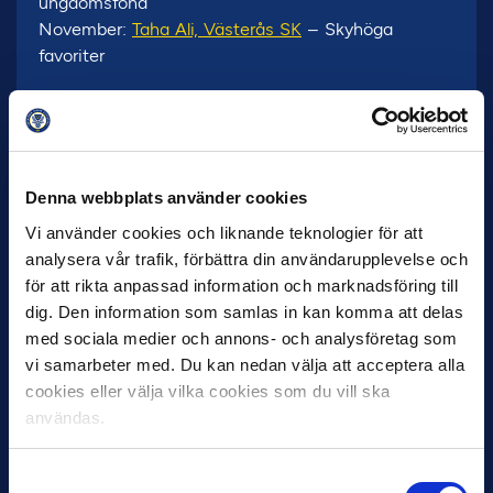
ungdomsfond
November:
Taha Ali, Västerås SK
– Skyhöga
favoriter
Månadens Tränare
April:
Stefan Jacobsson, GAIS
– Ung cancer
Maj:
Robin Asterhed/Jonas Thern, IFK Värnamo
–
IFK Värnamos ungdomsprojekt
Denna webbplats använder cookies
Juni:
Billy Magnusson, Landskrona BoIS
– BoIS för
alla
Vi använder cookies och liknande teknologier för att
Augusti:
Jörgen Lennartsson, Helsingborgs IF
–
analysera vår trafik, förbättra din användarupplevelse och
Kenneth Storviks Fotbollsstiftelsen
för att rikta anpassad information och marknadsföring till
September:
Henrik Åhnstrand, GIF Sundsvall
–
dig. Den information som samlas in kan komma att delas
Hitta fram
med sociala medier och annons- och analysföretag som
Oktober:
Robin Asterhed/Jonas Thern, IFK Värnamo
vi samarbeter med. Du kan nedan välja att acceptera alla
– Nattfotboll
cookies eller välja vilka cookies som du vill ska
November:
Klebér Saarenpää, IK Brage
– United By
användas.
Football
Samtyckesval
2022