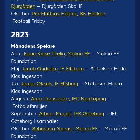
Djurgården
– Djurgården Skol IF
Oktober:
Per-Mathias Högmo, BK Häcken
–
Football Friday
2023
Månadens Spelare
April:
Isaac Kiese Thelin, Malmö FF
– Malmö FF
Foundation
Maj:
Jacob Ondrejka, IF Elfsborg
– Stiftelsen Hedra
Klas Ingesson
Juli:
Jeppe Okkels, IF Elfsborg
– Stiftelsen Hedra
Klas Ingesson
Augusti:
Arnor Traustason, IFK Norrköping
–
Fotbollsfamiljen
September:
Arbnor Muçolli, IFK Göteborg
– IFK
Göteborg i samhället
Oktober:
Sebastian Nanasi, Malmö FF
– Malmö FF
Foundation