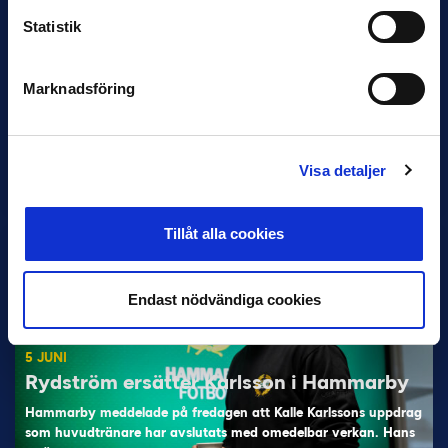
Statistik
Marknadsföring
11 JUNI
Han nätade snyggast i maj: “Ett alldeles
otroligt mål”
Visa detaljer
Magnusson fick flest…
Tillåt alla cookies
Endast nödvändiga cookies
5 JUNI
Rydström ersätter Karlsson i Hammarby
Hammarby meddelade på fredagen att Kalle Karlssons uppdrag
som huvudtränare har avslutats med omedelbar verkan. Hans