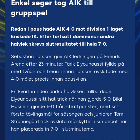
Enkel seger tog AIK till
gruppspel
Redan i paus hade AIK 4-0 mot division 1-laget
Enskede IK. Efter fortsatt dominans i andra
halvlek skrevs slutresultatet till hela 7-0.
Sebastian Larsson gav AIK ledningen på Friends
Arena efter 23 minuter. Tarik Elyounoussi fyllde på
med tvåan och trean, innan Larsson avslutade med
4-0-målet precis innan pausvilan.
En kvart in i den andra halvleken fullbordade
Elyounoussi sitt hat trick när han gjorde 5-0. Bilal
Hussein gjorde 6-0 från straffpunkten, med sitt
första tävlingsmål för säsongen och junioren Tom
Strannegård fick avsluta målskyttet i sin debut när
han placerade in 7-0 i slutminuterna.