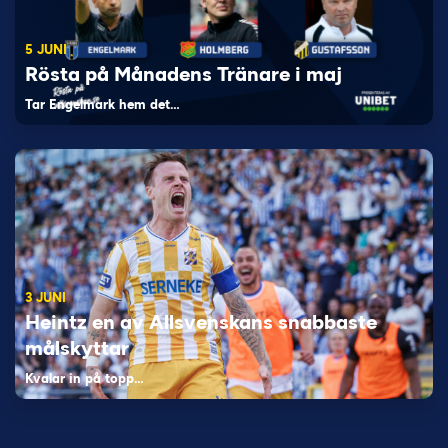
5 JUNI
Rösta på Månadens Tränare i maj
Tar Engelmark hem det…
3 JUNI
Heintz en av Allsvenskans snabbaste
målskyttar
Kvalar in på topp…