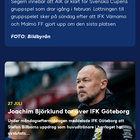
Segern innebär att AIK är klart för Svenska Cupens
gruppspel som drar igång i februari. Lottningen till
gruppspelet sker på söndag efter att IFK Värnamo
och Malmö FF gjort upp om den sista platsen.
FOTO: Bildbyrån
27 JULI
Joachim Björklund tar över IFK Göteborg
Under måndagseftermiddagen meddelade IFK Göteborg att
Stefan Billborns uppdrag som huvudtränare i herrlaget har
avslutats.…