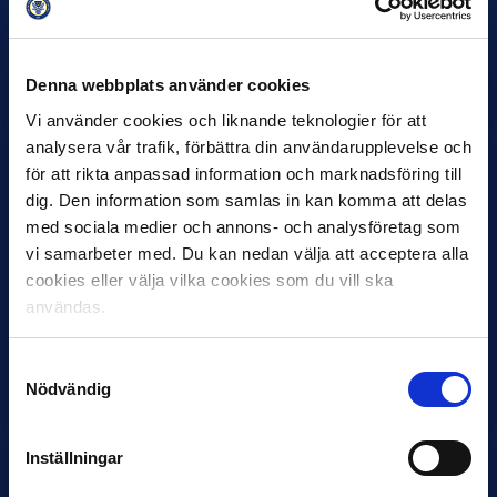
12 JUNI
Favorit i repris för Sirius i maj
Denna webbplats använder cookies
Samma vinnare som i…
Vi använder cookies och liknande teknologier för att
analysera vår trafik, förbättra din användarupplevelse och
för att rikta anpassad information och marknadsföring till
dig. Den information som samlas in kan komma att delas
med sociala medier och annons- och analysföretag som
vi samarbeter med. Du kan nedan välja att acceptera alla
11 JUNI
cookies eller välja vilka cookies som du vill ska
VM-spelare med förflutet i Allsvenskan
användas.
och Superettan
Bosnien & Hercegovina Armin Gigovic — Helsingborgs IF
Samtyckesval
Dennis Hadžikadunić — Malmö FF / Trelleborg FF
Nödvändig
Elfenbenskusten…
Inställningar