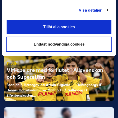
12 JUNI
Visa detaljer
Favorit i repris för Sirius i maj
Samma vinnare som i…
Tillåt alla cookies
Endast nödvändiga cookies
11 JUNI
VM-spelare med förflutet i Allsvenskan
och Superettan
Bosnien & Hercegovina Armin Gigovic — Helsingborgs IF
Dennis Hadžikadunić — Malmö FF / Trelleborg FF
Elfenbenskusten…