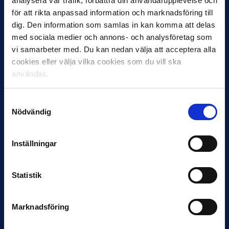
analysera vår trafik, förbättra din användarupplevelse och
för att rikta anpassad information och marknadsföring till
dig. Den information som samlas in kan komma att delas
med sociala medier och annons- och analysföretag som
vi samarbeter med. Du kan nedan välja att acceptera alla
cookies eller välja vilka cookies som du vill ska
användas.
Samtyckesval
30 JUNI
Nödvändig
Helstrup ny tränare i Malmö FF
Inleder mot…
Inställningar
Statistik
Marknadsföring