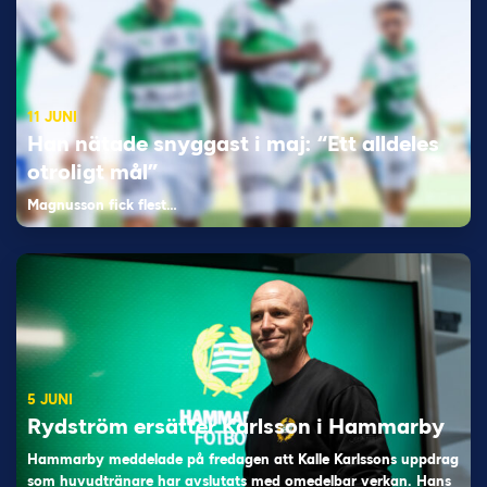
11 JUNI
Han nätade snyggast i maj: “Ett alldeles
otroligt mål”
Magnusson fick flest…
5 JUNI
Rydström ersätter Karlsson i Hammarby
Hammarby meddelade på fredagen att Kalle Karlssons uppdrag
som huvudtränare har avslutats med omedelbar verkan. Hans