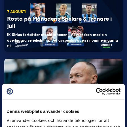
7 AUGUSTI
Rösta på Månadens Spelare & Tränare i
juli
IK Sirius fortsätter att sätta tonen i Allsvenskan med sin
överlägsna serieledning. Det avspeglas även i nomineringarna
till…
27 JULI
Joachim Björklund tar över IFK Göteborg
Denna webbplats använder cookies
Under måndagseftermiddagen meddelade IFK Göteborg att
Stefan Billborns uppdrag som huvudtränare i herrlaget har
Vi använder cookies och liknande teknologier för att
avslutats.…