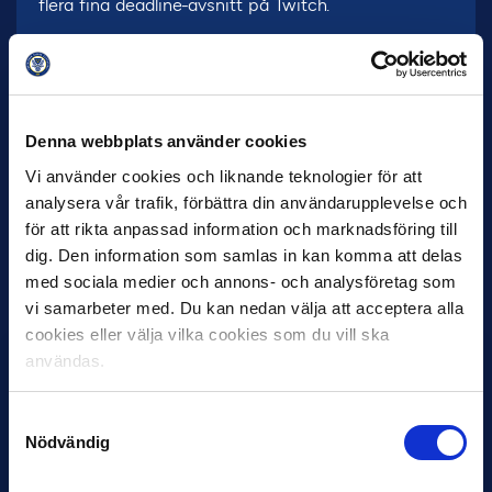
flera fina deadline-avsnitt på Twitch.
Frikorten
Podcast med fokus på Allsvenskan Fantasy.
Genomtänkta tips från bland annat tidigare
vinnaren Mikael Uusitalo. Finns där poddar finns.
Denna webbplats använder cookies
Har du tips på ytterligare poddar och program?
Vi använder cookies och liknande teknologier för att
Hojta till oss så tipsar vi om dom i framtiden.
analysera vår trafik, förbättra din användarupplevelse och
för att rikta anpassad information och marknadsföring till
MISSA INTE DEADLINE LÖRDAG 28 juni 14.55
dig. Den information som samlas in kan komma att delas
med sociala medier och annons- och analysföretag som
vi samarbeter med. Du kan nedan välja att acceptera alla
cookies eller välja vilka cookies som du vill ska
användas.
Samtyckesval
Nödvändig
7 AUGUSTI
Rösta på Månadens Spelare & Tränare i