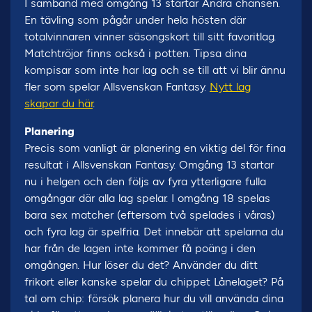
I samband med omgång 13 startar Andra chansen.
En tävling som pågår under hela hösten där
totalvinnaren vinner säsongskort till sitt favoritlag.
Matchtröjor finns också i potten. Tipsa dina
kompisar som inte har lag och se till att vi blir ännu
fler som spelar Allsvenskan Fantasy.
Nytt lag
skapar du här
.
Planering
Precis som vanligt är planering en viktig del för fina
resultat i Allsvenskan Fantasy. Omgång 13 startar
nu i helgen och den följs av fyra ytterligare fulla
omgångar där alla lag spelar. I omgång 18 spelas
bara sex matcher (eftersom två spelades i våras)
och fyra lag är spelfria. Det innebär att spelarna du
har från de lagen inte kommer få poäng i den
omgången. Hur löser du det? Använder du ditt
frikort eller kanske spelar du chippet Lånelaget? På
tal om chip: försök planera hur du vill använda dina