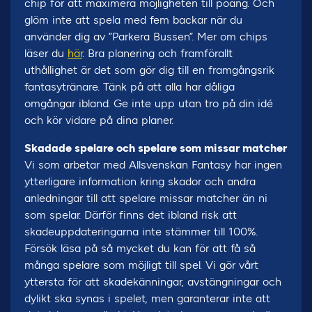
chip för att maximera möjligheten till poäng. Och
glöm inte att spela med fem backar när du
använder dig av ”Parkera Bussen”. Mer om chips
läser du
här
. Bra planering och framförallt
uthållighet är det som gör dig till en framgångsrik
fantasytränare. Tänk på att alla har dåliga
omgångar ibland. Ge inte upp utan tro på din idé
och kör vidare på dina planer.
Skadade spelare och spelare som missar matcher
Vi som arbetar med Allsvenskan Fantasy har ingen
ytterligare information kring skador och andra
anledningar till att spelare missar matcher än ni
som spelar. Därför finns det ibland risk att
skadeuppdateringarna inte stämmer till 100%.
Försök läsa på så mycket du kan för att få så
många spelare som möjligt till spel. Vi gör vårt
yttersta för att skadekänningar, avstängningar och
dylikt ska synas i spelet, men garanterar inte att