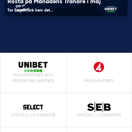
Rösta på Månadens Tränare i maj
Tar Engelmark hem det…
HUVUDPARTNER OCH
PRESENTING PARTNER
MEDIAPARTNER
OFFICIELL LEVERANTÖR
OFFICIELL LEVERANTÖR