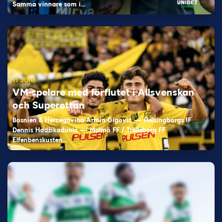
Samma vinnare som i…
11 JUNI
VM-spelare med förflutet i Allsvenskan
och Superettan
Bosnien & Hercegovina Armin Gigovic — Helsingborgs IF
Dennis Hadžikadunić — Malmö FF / Trelleborg FF
Elfenbenskusten…