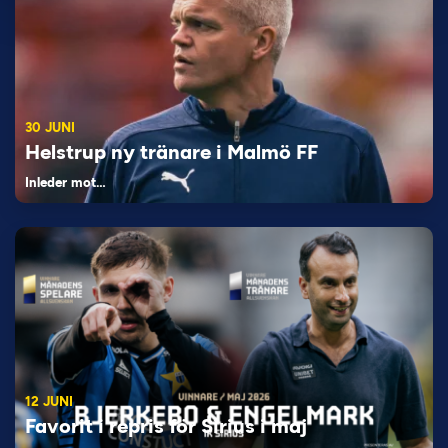
30 JUNI
Helstrup ny tränare i Malmö FF
Inleder mot…
12 JUNI
Favorit i repris för Sirius i maj