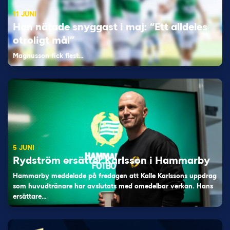
11 JUNI
Han nätade snyggast i maj: “Ett alldeles
otroligt mål”
Magnusson fick flest…
5 JUNI
Rydström ersätter Karlsson i Hammarby
Hammarby meddelade på fredagen att Kalle Karlssons uppdrag
som huvudtränare har avslutats med omedelbar verkan. Hans
ersättare…