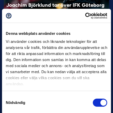
Joachim Björklund tar över IFK Göteborg
Under måndagseftermiddagen meddelade IFK Göteborg att
Stefan Billborns uppdrag som huvudtränare i herrlaget har
avslutats.…
Denna webbplats använder cookies
Vi använder cookies och liknande teknologier för att
analysera vår trafik, förbättra din användarupplevelse och
för att rikta anpassad information och marknadsföring till
dig. Den information som samlas in kan komma att delas
med sociala medier och annons- och analysföretag som
vi samarbeter med. Du kan nedan välja att acceptera alla
cookies eller välja vilka cookies som du vill ska
30 JUNI
Helstrup ny tränare i Malmö FF
användas.
Inleder mot…
Samtyckesval
Nödvändig