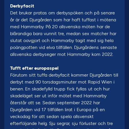
Derbyfacit
Det brukar pratas om derbyspöken och på senare
år är det Djurgården som har haft tuffast i mötena
med Hammarby. På 20 allsvenska möten har de
blårandiga bara vunnit tre, medan sex matcher har
slutat oavgjort och Hammarby tagit med sig hela
poängpotten vid elva tillfällen. Djurgårdens senaste
allsvenska derbyseger mot Hammarby kom 2022.
Tufft efter europaspel
Förutom sitt tuffa derbyfacit kommer Djurgården till
derbyt med 90 torsdagsminuter mot Rapid Wien i
benen. En skadefylld trupp fick fyllas ut och hur
skadeläget ser ut inför mötet med Hammarby
återstår att se. Sedan september 2022 har
Djurgården vid 17 tillfällen lirat i Europa på en
veckodag för att sedan spela allsvenskt
efterföljande helg. Sju segrar, sju förluster och tre