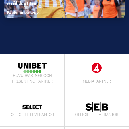
målskyttar
Kvalar in på topp…
HUVUDPARTNER OCH
PRESENTING PARTNER
MEDIAPARTNER
OFFICIELL LEVERANTÖR
OFFICIELL LEVERANTÖR