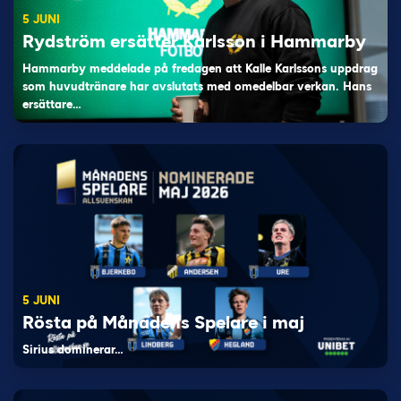
5 JUNI
Rydström ersätter Karlsson i Hammarby
Hammarby meddelade på fredagen att Kalle Karlssons uppdrag
som huvudtränare har avslutats med omedelbar verkan. Hans
ersättare…
5 JUNI
Rösta på Månadens Spelare i maj
Sirius dominerar…