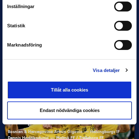
Inställningar
Statistik
12 JUNI
Marknadsföring
Favorit i repris för Sirius i maj
Samma vinnare som i…
Visa detaljer
Tillåt alla cookies
11 JUNI
Endast nödvändiga cookies
VM-spelare med förflutet i Allsvenskan
och Superettan
Bosnien & Hercegovina Armin Gigovic — Helsingborgs IF
Dennis Hadžikadunić — Malmö FF / Trelleborg FF