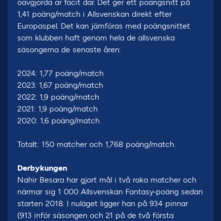
oavgjorda är facit där. Det ger ett poängsnitt på
1,41 poäng/match i Allsvenskan direkt efter
Europaspel. Det kan jämföras med poängsnittet
som klubben haft genom hela de allsvenska
säsongerna de senaste åren:
2024: 1,77 poäng/match
2023: 1,67 poäng/match
2022: 1,9 poäng/match
2021: 1,9 poäng/match
2020: 1,6 poäng/match
Totalt: 150 matcher och 1,768 poäng/match.
Derbykungen
Nahir Besara har gjort mål i två raka matcher och
närmar sig 1 000 Allsvenskan Fantasy-poäng sedan
starten 2018. I nuläget ligger han på 934 pinnar
(913 inför säsongen och 21 på de två första