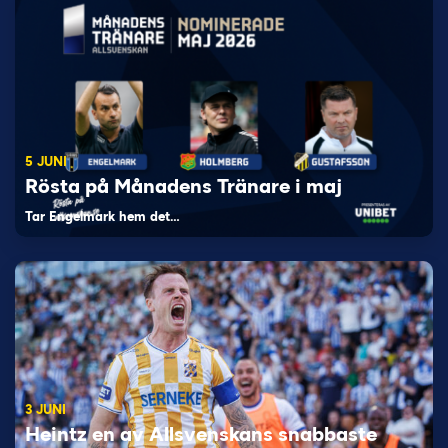
5 JUNI
Rösta på Månadens Tränare i maj
Tar Engelmark hem det…
3 JUNI
Heintz en av Allsvenskans snabbaste