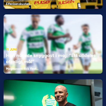
Elfenbenskusten…
11 JUNI
Han nätade snyggast i maj: “Ett alldeles
otroligt mål”
Magnusson fick flest…