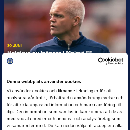
30 JUNI
Helstrup ny tränare i Malmö FF
Inleder mot…
Denna webbplats använder cookies
Vi använder cookies och liknande teknologier för att
analysera vår trafik, förbättra din användarupplevelse och
för att rikta anpassad information och marknadsföring till
dig. Den information som samlas in kan komma att delas
med sociala medier och annons- och analysföretag som
vi samarbeter med. Du kan nedan välja att acceptera alla
12 JUNI