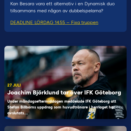
Kan Besara vara ett alternativ i en Dynamisk duo
tillsammans med någon av dubbelspelarna?
DEADLINE LÖRDAG 14.55 – Fixa truppen
27 JULI
Joachim Björklund tar över IFK Göteborg
Under måndagseftermiddagen meddelade IFK Göteborg att
Stefan Billborns uppdrag som huvudtränare i herrlaget har
avslutats.…