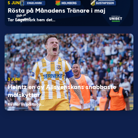
5 JUNI
Rösta på Månadens Tränare i maj
Tar Engelmark hem det…
3 JUNI
Heintz en av Allsvenskans snabbaste
målskyttar
Kvalar in på topp…