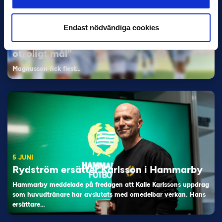
Endast nödvändiga cookies
11 JUNI
Han nätade snyggast i maj: “Ett alldeles
otroligt mål”
Magnusson fick flest…
5 JUNI
Rydström ersätter Karlsson i Hammarby
Hammarby meddelade på fredagen att Kalle Karlssons uppdrag
som huvudtränare har avslutats med omedelbar verkan. Hans
ersättare…