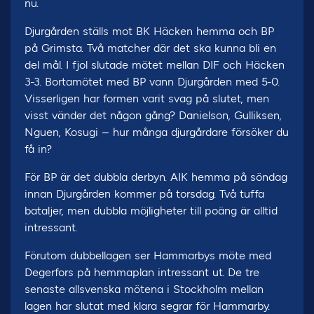
nu.
Djurgården ställs mot BK Häcken hemma och BP
på Grimsta. Två matcher där det ska kunna bli en
del mål. I fjol slutade mötet mellan DIF och Häcken
3-3. Bortamötet med BP vann Djurgården med 5-0.
Visserligen har formen varit svag på slutet, men
visst vänder det någon gång? Danielson, Gulliksen,
Nguen, Kosugi – hur många djurgårdare försöker du
få in?
För BP är det dubbla derbyn. AIK hemma på söndag
innan Djurgården kommer på torsdag. Två tuffa
bataljer, men dubbla möjligheter till poäng är alltid
intressant.
Förutom dubbellagen ser Hammarbys möte med
Degerfors på hemmaplan intressant ut. De tre
senaste allsvenska mötena i Stockholm mellan
lagen har slutat med klara segrar för Hammarby.