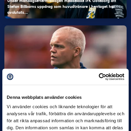
Under måndagseftermiddagen meddelade IFK Göteborg att
Stefan Billborns uppdrag som huvudtränare i herrlaget har
avslutats.…
30 JUNI
Helstrup ny tränare i Malmö FF
Inleder mot…
Denna webbplats använder cookies
Vi använder cookies och liknande teknologier för att
analysera vår trafik, förbättra din användarupplevelse och
för att rikta anpassad information och marknadsföring till
dig. Den information som samlas in kan komma att delas