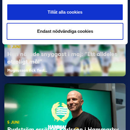
Tillåt alla cookies
Endast nödvändiga cookies
11 JUNI
Han nätade snyggast i maj: “Ett alldeles
otroligt mål”
Magnusson fick flest…
5 JUNI
Rydström ersätter Karlsson i Hammarby