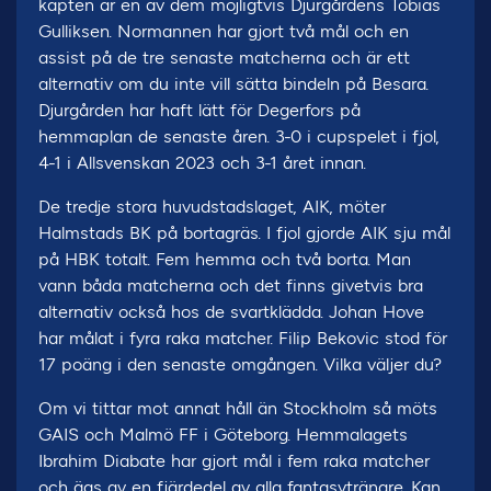
kapten är en av dem möjligtvis Djurgårdens Tobias
Gulliksen. Normannen har gjort två mål och en
assist på de tre senaste matcherna och är ett
alternativ om du inte vill sätta bindeln på Besara.
Djurgården har haft lätt för Degerfors på
hemmaplan de senaste åren. 3-0 i cupspelet i fjol,
4-1 i Allsvenskan 2023 och 3-1 året innan.
De tredje stora huvudstadslaget, AIK, möter
Halmstads BK på bortagräs. I fjol gjorde AIK sju mål
på HBK totalt. Fem hemma och två borta. Man
vann båda matcherna och det finns givetvis bra
alternativ också hos de svartklädda. Johan Hove
har målat i fyra raka matcher. Filip Bekovic stod för
17 poäng i den senaste omgången. Vilka väljer du?
Om vi tittar mot annat håll än Stockholm så möts
GAIS och Malmö FF i Göteborg. Hemmalagets
Ibrahim Diabate har gjort mål i fem raka matcher
och ägs av en fjärdedel av alla fantasytränare. Kan