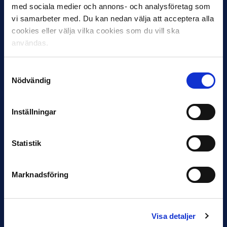
med sociala medier och annons- och analysföretag som
vi samarbeter med. Du kan nedan välja att acceptera alla
cookies eller välja vilka cookies som du vill ska
användas.
12 JUNI
Favorit i repris för Sirius i maj
Samtyckesval
Samma vinnare som i…
Nödvändig
Inställningar
Statistik
11 JUNI
VM-spelare med förflutet i Allsvenskan
och Superettan
Marknadsföring
Bosnien & Hercegovina Armin Gigovic — Helsingborgs IF
Dennis Hadžikadunić — Malmö FF / Trelleborg FF
Elfenbenskusten…
Visa detaljer