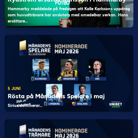
Hammarby meddelade på fredagen att Kalle Karlssons uppdrag
som huvudtränare har avslutats med omedelbar verkan. Hans
ersättare…
5 JUNI
Rösta på Månadens Spelare i maj
Sirius dominerar…