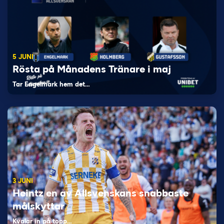
5 JUNI
Rösta på Månadens Tränare i maj
Tar Engelmark hem det…
3 JUNI
Heintz en av Allsvenskans snabbaste
målskyttar
Kvalar in på topp…