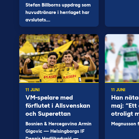
Stefan Billborns uppdrag som
huvudtränare i herrlaget har
avslutats.…
11 JUNI
11 JUNI
VM-spelare med
Han näta
förflutet i Allsvenskan
maj: “Ett 
och Superettan
otroligt 
Bosnien & Hercegovina Armin
Magnusson fi
Gigovic — Helsingborgs IF
Dennis Hadžikadunić —