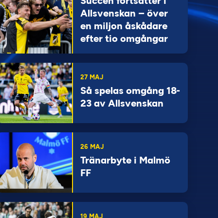
Succén fortsätter i
Allsvenskan – över
en miljon åskådare
efter tio omgångar
27 MAJ
Så spelas omgång 18-
23 av Allsvenskan
26 MAJ
Tränarbyte i Malmö
FF
19 MAJ