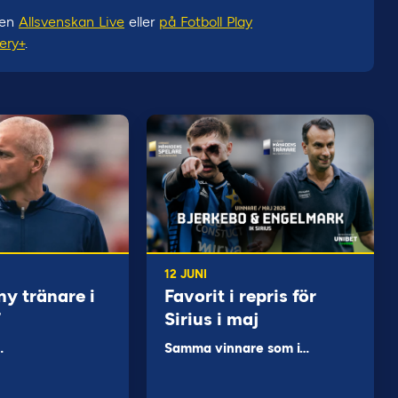
pen
Allsvenskan Live
eller
på Fotboll Play
ery+
.
12 JUNI
ny tränare i
Favorit i repris för
F
Sirius i maj
…
Samma vinnare som i…