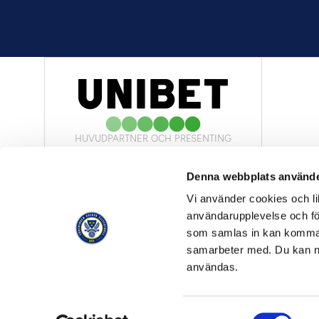
HUVUDPARTNER OCH PRESENTING
PARTNER
Denna webbplats använde
Vi använder cookies och lik
användarupplevelse och för
som samlas in kan komma 
samarbeter med. Du kan ned
OFFICIELL LEVERANTÖR
användas.
Samtyckesval