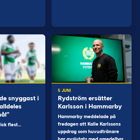
5 JUNI
de snyggast i
Rydström ersätter
alldeles
Karlsson i Hammarby
mål”
Hammarby meddelade på
fredagen att Kalle Karlssons
ck flest…
uppdrag som huvudtränare
har avslutats med omedelbar