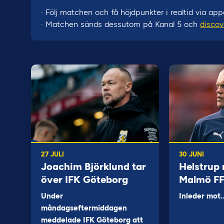
· Följ matchen och få höjdpunkter i realtid via ap
· Matchen sänds dessutom på Kanal 5 och
discov
27 JULI
30 JUNI
Joachim Björklund tar
Helstrup 
över IFK Göteborg
Malmö F
Under
Inleder mot
måndagseftermiddagen
meddelade IFK Göteborg att