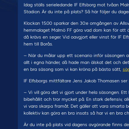
Idag ställs serieledande IF Elfsborg mot tvåan Ma
Stadion. Är du inte på plats? Så här följer du dag
Klockan 15.00 sparkar den 30:e omgången av Alls
hemmalaget Malmö FF göra vad dom kan för att ät
då krävs en seger. Vid oavgjort eller vinst för IF 
hem till Borås.
– När du målar upp ett scenario inför säsongen
allt i egna händer, då hade man älskat det och det ä
en bra säsong som vi kan kröna på bästa sätt,
säg
IF Elfsborgs mittfältare Jens Jakob Thomasen se
– Vi vill göra det vi gjort under hela säsongen. Ett 
bibehållit och tror mycket på. En stark defensiv, al
vi vara skarpa framåt. Det gäller att vara smarta
kollektiv kan göra en bra insats så har vi en bra c
Är du inte på plats vid dagens avgörande finns det