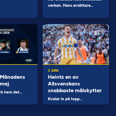
verkan. Hans ersättare…
3 JUNI
 Månadens
Heintz en av
 maj
Allsvenskans
snabbaste målskyttar
rk hem det…
Kvalar in på topp…