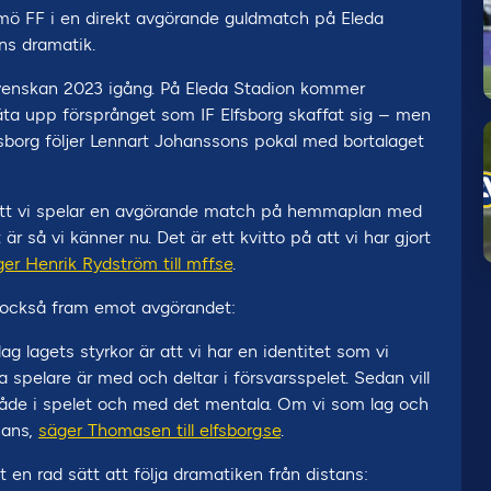
lmö FF i en direkt avgörande guldmatch på Eleda
ens dramatik.
venskan 2023 igång. På Eleda Stadion kommer
a upp försprånget som IF Elfsborg skaffat sig – men
Elfsborg följer Lennart Johanssons pokal med bortalaget
 att vi spelar en avgörande match på hemmaplan med
r så vi känner nu. Det är ett kvitto på att vi har gjort
er Henrik Rydström till mff.se
.
r också fram emot avgörandet:
lag lagets styrkor är att vi har en identitet som vi
la spelare är med och deltar i försvarsspelet. Sedan vill
 både i spelet och med det mentala. Om vi som lag och
hans,
säger Thomasen till elfsborg.se
.
 en rad sätt att följa dramatiken från distans: