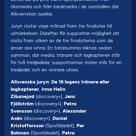
riksmedia och från lokalmedia i de samhällen där
Allsvenskan spelas.
Juryn röstar varje månad fram tre finalister till
utmärkelsen. Därefter får supportrar möjlighet att
rösta fram vilken av de tre finalisterna som de
anser ska vinna. En totalsumma räknas sedan
samman, där media, tränare och lagkaptener står
för två tredjedelar, supportrarnas röster står för en
tredjedel, och en vinnare utses.
Allsvenska juryn:
De 16 lagens tränare eller
lagkaptener
,
Irma Helin
Zibanejad
(discovery+),
Jens
Fjällström
(discovery+),
Petra
Svensson
(discovery+),
Alexander
Axén
(discovery+),
Daniel
Kristoffersson
(Sportbladet),
Per
Bohman
(Sportbladet),
Petra