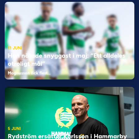
11 JUNI
Han nätade snyggast i maj: “Ett alldeles
otroligt mål”
Magnusson fick flest…
5 JUNI
Rydström ersätter Karlsson i Hammarby