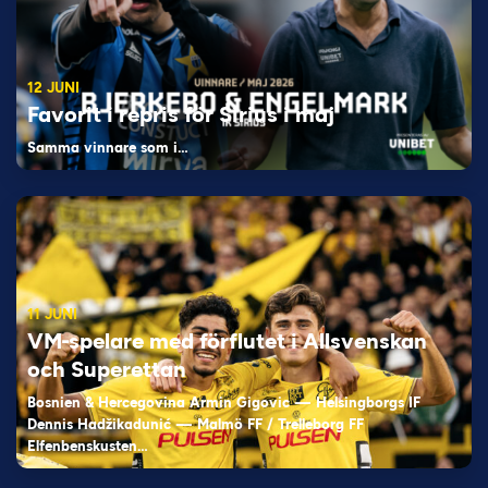
12 JUNI
Favorit i repris för Sirius i maj
Samma vinnare som i…
11 JUNI
VM-spelare med förflutet i Allsvenskan
och Superettan
Bosnien & Hercegovina Armin Gigovic — Helsingborgs IF
Dennis Hadžikadunić — Malmö FF / Trelleborg FF
Elfenbenskusten…