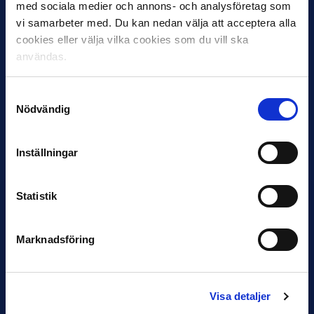
med sociala medier och annons- och analysföretag som
Juli: Thomas Lagerlöf och Kim Bergstrand,
vi samarbeter med. Du kan nedan välja att acceptera alla
Djurgården
cookies eller välja vilka cookies som du vill ska
Augusti: Martí Cifuentes, Hammarby
användas.
September: Thomas Lagerlöf och Kim Bergstrand,
Djurgården
Oktober: Per-Mathias Högmo, BK Häcken
Samtyckesval
Nödvändig
Foto: Bildbyrån
Inställningar
Statistik
Marknadsföring
27 JULI
Joachim Björklund tar över IFK Göteborg
Visa detaljer
Under måndagseftermiddagen meddelade IFK Göteborg att