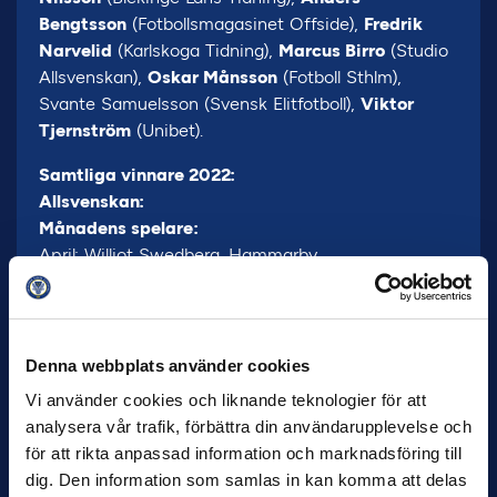
Bengtsson
(Fotbollsmagasinet Offside),
Fredrik
Narvelid
(Karlskoga Tidning),
Marcus Birro
(Studio
Allsvenskan),
Oskar Månsson
(Fotboll Sthlm),
Svante Samuelsson (Svensk Elitfotboll),
Viktor
Tjernström
(Unibet).
Samtliga vinnare 2022:
Allsvenskan:
Månadens spelare:
April: Williot Swedberg, Hammarby
Maj: Alexander Jeremejeff, BK Häcken
Juli: Alexander Jeremejeff, BK Häcken
Augusti: Marcus Berg, IFK Göteborg
September: Marcus Antonsson, IFK Värnamo
Denna webbplats använder cookies
Oktober: Mikkel Rygaard, BK Häcken
Vi använder cookies och liknande teknologier för att
analysera vår trafik, förbättra din användarupplevelse och
Månadens tränare:
för att rikta anpassad information och marknadsföring till
April: Martí Cifuentes, Hammarby
dig. Den information som samlas in kan komma att delas
Maj: Per-Mathias Högmo, BK Häcken