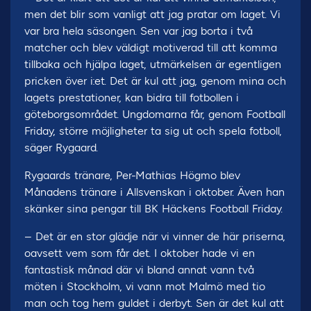
men det blir som vanligt att jag pratar om laget. Vi
var bra hela säsongen. Sen var jag borta i två
matcher och blev väldigt motiverad till att komma
tillbaka och hjälpa laget, utmärkelsen är egentligen
pricken över i:et. Det är kul att jag, genom mina och
lagets prestationer, kan bidra till fotbollen i
göteborgsområdet. Ungdomarna får, genom Football
Friday, större möjligheter ta sig ut och spela fotboll,
säger Rygaard.
Rygaards tränare, Per-Mathias Högmo blev
Månadens tränare i Allsvenskan i oktober. Även han
skänker sina pengar till BK Häckens Football Friday.
– Det är en stor glädje när vi vinner de här priserna,
oavsett vem som får det. I oktober hade vi en
fantastisk månad där vi bland annat vann två
möten i Stockholm, vi vann mot Malmö med tio
man och tog hem guldet i derbyt. Sen är det kul att