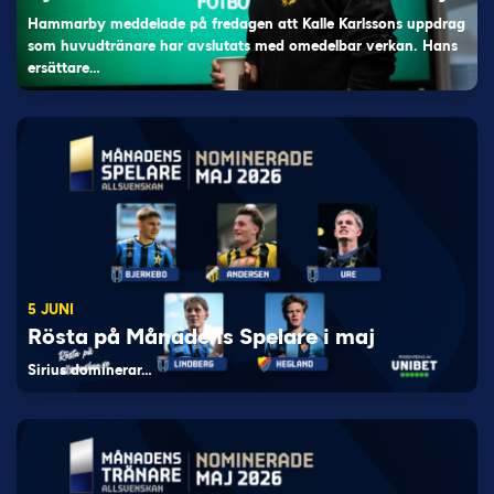
Hammarby meddelade på fredagen att Kalle Karlssons uppdrag
som huvudtränare har avslutats med omedelbar verkan. Hans
ersättare…
5 JUNI
Rösta på Månadens Spelare i maj
Sirius dominerar…