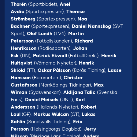
Thorén
(Sportbladet),
Anel
Avdic
(Sportexpressen),
Therese
Strömberg
(Sportexpressen),
Noa
Bachner
(Sportexpressen),
Daniel Nannskog
(SVT
Sport),
Olof Lundh
(TV4),
Martin
Petersson
(Fotbollskanalen),
Richard
Henriksson
(Radiosporten),
Johan
Esk
(DN),
Patrick Ekwall
(FotbollDirekt),
Henrik
Hultqvist
(Värnamo Nyheter),
Henrik
Skiöld
(TT),
Oskar Pålsson
(Borås Tidning),
Lasse
Hansson
(Barometern),
Christer
Gustafsson
(Norrköpings Tidningar),
Max
Wiman
(Sydsvenskan),
Aldijana Talic
(Svenska
Fans),
Daniel Meisels
(UNT),
Karl
Andersson
(Hallands-Nyheter),
Robert
Laul
(GP),
Markus Wulcan
(GT),
Lukas
Sahlin
(Sundsvalls Tidning),
Eric
Persson
(Helsingborgs Dagblad),
Jerry
Nilsson
(Blekinge Läns Tidning),
Anders