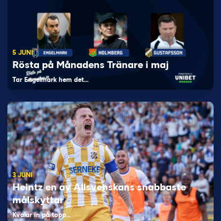
5 JUNI
Rösta på Månadens Tränare i maj
Tar Engelmark hem det…
3 JUNI
Heintz en av Allsvenskans snabbaste
målskyttar
Kvalar in på topp…