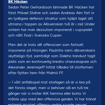
BK Häcken
Sedan Peter Gerhardsson lämnade BK Häcken har
först Mikael Stahre och sedan Andreas Alm fört in
en tydligare defensiv struktur som hjälpt laget att
utmana i toppen av Allsvenskan två år i rad. Under
vintern har man dessutom imponerat i cupspelet
och nått final i Svenska Cupen.
Men det är trots allt offensiven som fortsatt
imponerar på Hisingen. Paulinho vann allsvenskans
skytteliga ifjol, samtidigt som Daleho Irandust tagit
plats som en kontinuerlig kreativ chansskapare och
Alexander Jeremejeff hittat tillbaka till storformen
efter flytten hem från Malmö FF.
– I vårt anfallsspel mot storlagen så är vi bra på
det första slaget, men vi behöver slå en två tre
gånger när vi möter AIK hemma eller borta. Vi
måste upp med den offensiva garden. Vi har tränat
extremt mycket offensiv sedan sjunde januari,