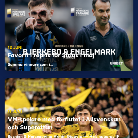
12 JUNI
Favorit i repris för Sirius i maj
Samma vinnare som i…
11 JUNI
VM-spelare med förflutet i Allsvenskan
och Superettan
Bosnien & Hercegovina Armin Gigovic — Helsingborgs IF