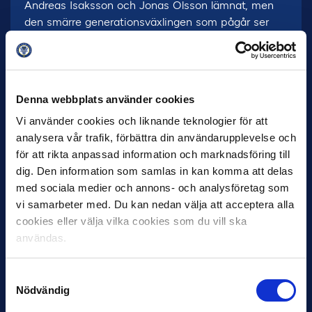
Andreas Isaksson och Jonas Olsson lämnat, men
den smärre generationsväxlingen som pågår ser
livfull ut.
Under de senaste två övergångsfönsterna har
sportchefen Bosse Andersson hämtat in flera
Denna webbplats använder cookies
spännande spelare, med Erik Berg (f.d. Johansson),
Mohamed Buya Turay, Astrit Ajdarevic och nyblivne
Vi använder cookies och liknande teknologier för att
norske landslagsmålvakten ”PK” Bråtveit i spetsen.
analysera vår trafik, förbättra din användarupplevelse och
för att rikta anpassad information och marknadsföring till
– Vi ska fortsätta spela en framåtlutad fotboll,
dig. Den information som samlas in kan komma att delas
framför allt på hemmaplan. Det är otroligt många
med sociala medier och annons- och analysföretag som
bra lag i Allsvenskan, men vi ska göra vad vi kan för
vi samarbeter med. Du kan nedan välja att acceptera alla
att vara med och hota om de allra översta
cookies eller välja vilka cookies som du vill ska
platserna, säger Thomas Lagerlöf på
Allsvenskans
användas.
upptaktsträff
.
Placering 2018:
7:a i Allsvenskan
Samtyckesval
Nödvändig
Tränare:
Kim Bergstrand och Thomas Lagerlöf