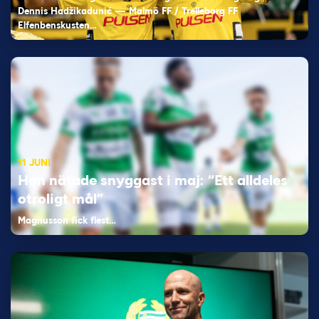
Dennis Hadžikadunić — Malmö FF / Trelleborg FF
Elfenbenskusten…
11 JUNI
Han nätade snyggast i maj: “Ett alldeles
otroligt mål”
Magnusson fick flest…