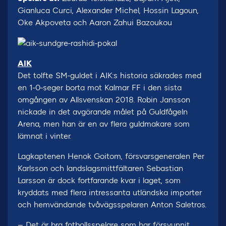
Gianluca Curci, Alexander Michel, Hossin Lagoun,
Oke Akpoveta och Aaron Zahui Bazoukou
AIK
Det tolfte SM-guldet i AIK:s historia säkrades med
en 1-0-seger borta mot Kalmar FF i den sista
omgången av Allsvenskan 2018. Robin Jansson
nickade in det avgörande målet på Guldfågeln
Arena, men han är en av flera guldmakare som
lämnat i vinter.
Lagkaptenen Henok Goitom, försvarsgeneralen Per
Karlsson och landslagsmittfältaren Sebastian
Larsson är dock fortfarande kvar i laget, som
kryddats med flera intressanta utländska importer
och hemvändande tvåvägsspelaren Anton Saletros.
– Det är bra fotbollsspelare som har försvunnit.