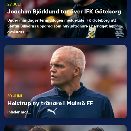
27 JULI
Joachim Björklund tar över IFK Göteborg
Under måndagseftermiddagen meddelade IFK Göteborg att
Stefan Billborns uppdrag som huvudtränare i herrlaget har
avslutats.…
30 JUNI
Helstrup ny tränare i Malmö FF
Inleder mot…