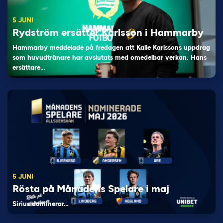
5 JUNI
Rydström ersätter Karlsson i Hammarby
Hammarby meddelade på fredagen att Kalle Karlssons uppdrag
som huvudtränare har avslutats med omedelbar verkan. Hans
ersättare…
5 JUNI
Rösta på Månadens Spelare i maj
Sirius dominerar…