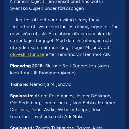
Nnamani laget till en sensationell finalplats i
Svenska Cupen under försäsongen
– Jag tror att det var en viktig seger, för vi
fortsätter att visa karaktär, inställning, lagmoral. Där
är vi svåra att slå. Alla jobbar, alla är ödmjuka, de
ställer laget för jaget. Med den inställningen och
attityden kommer man långt, säger Miljanovic till
afc-eskilstuna.se
efter semifinalvinsten mot AIK.
Placering 2018:
Slutade 3:a i Superettan (vann
kvalet mot IF Brommapojkarna)
Tränare:
Nemanja Miljanovic
Spelare in:
Artem Rakhmanov, Jesper Björkman,
Ole Söderberg, Jacob Lackell, Ivan Bobko, Mehmed
Dresevic, Denni Avdic, Wilhelm Loeper, Jose
Leon, Ihor Levchenko och Adi Nalic
Spelare ut:
Zourab Tsiskaridze, Bajram Ajeti,