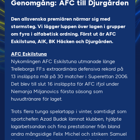
Genomgång: AFC till Djurgården
Den allsvenska premiären närmar sig med
stormsteg. Vi lägger luppen över lagen i grupper
om fyra i alfabetisk ordning. Först ut är AFC
Eskilstuna, AIK, BK Häcken och Djurgården.
AFC Eskilstuna
Nykomlingen AFC Eskilstuna utmanade länge
Trelleborgs FF:s extraordinära defensiva rekord på
13 insläppta mål på 30 matcher i Superettan 2006.
Det blev till slut 16 insläppta för AFC ifjol under
Nemanja Miljanovics första säsong som
huvudtränare för laget.
Trots flera tunga spelartapp i vinter, samtidigt som
sportchefen Azad Budak lämnat klubben, hjälpte
lagarbetsandan och fina prestationer från bland
andra mångsidige Felix Michel och strikern Samuel