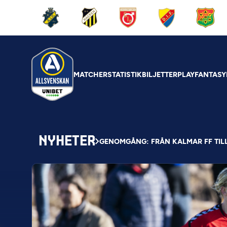
MATCHER
STATISTIK
BILJETTER
PLAY
FANTASY
NYHETER
GENOMGÅNG: FRÅN KALMAR FF TIL