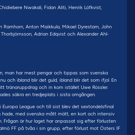
hidiebere Nwakali, Fidan Aliti, Henrik Löfkvist,
han Ramhorn, Anton Maikkula, Mikael Dyrestam, John
Thorbjörnsson, Adrian Edqvist och Alexander Ahl-
en, man har mest pengar och tippas som svenska
u och ibland blir det guld, ibland blir det som ifjol. En
tt tränaruppdrag och in kom istället Uwe Rössler.
ckades säkra en tredjeplats i sista omgången.
 Europa League och till sist blev det sextondelsfinal
h hade, med svenska mått mätt, en kort och intensiv
 Frågan är hur laget har anpassat sig efter förlusten
 FF på tvåa i sin grupp, efter förlust mot Östers IF