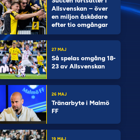
Succén fortsätter i
Allsvenskan – över
en miljon åskådare
efter tio omgångar
27 MAJ
Så spelas omgång 18-
23 av Allsvenskan
26 MAJ
Tränarbyte i Malmö
FF
19 MAJ