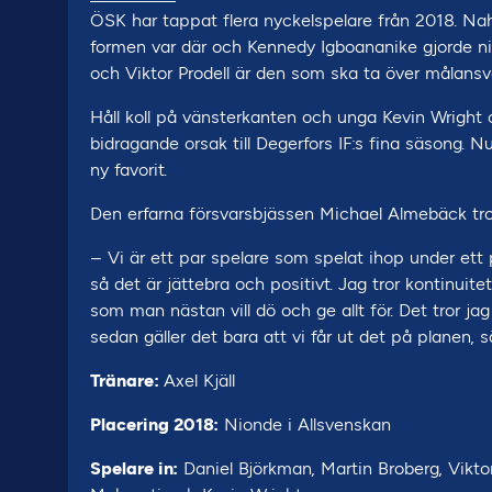
ÖSK har tappat flera nyckelspelare från 2018. Nah
formen var där och Kennedy Igboananike gjorde ni
och Viktor Prodell är den som ska ta över målansvar
Håll koll på vänsterkanten och unga Kevin Wright 
bidragande orsak till Degerfors IF:s fina säsong. 
ny favorit.
Den erfarna försvarsbjässen Michael Almebäck tror 
– Vi är ett par spelare som spelat ihop under ett 
så det är jättebra och positivt. Jag tror kontinuit
som man nästan vill dö och ge allt för. Det tror j
sedan gäller det bara att vi får ut det på planen
Tränare:
Axel Kjäll
Placering 2018:
Nionde i Allsvenskan
Spelare in:
Daniel Björkman, Martin Broberg, Viktor