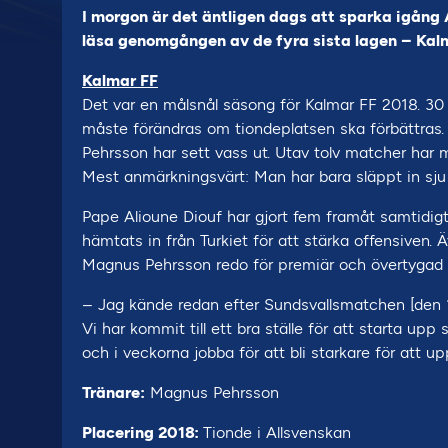
I morgon är det äntligen dags att sparka igång
läsa genomgången av de fyra sista lagen – Kalm
Kalmar FF
Det var en målsnål säsong för Kalmar FF 2018. 3
måste förändras om tiondeplatsen ska förbättras
Pehrsson har sett vass ut. Utav tolv matcher har ma
Mest anmärkningsvärt: Man har bara släppt in sju b
Pape Alioune Diouf har gjort fem framåt samtidig
hämtats in från Turkiet för att stärka offensiven.
Magnus Pehrsson redo för premiär och övertygad o
– Jag kände redan efter Sundsvallsmatchen [den 16:e
Vi har kommit till ett bra ställe för att starta up
och i veckorna jobba för att bli starkare för att up
Tränare:
Magnus Pehrsson
Placering 2018:
Tionde i Allsvenskan