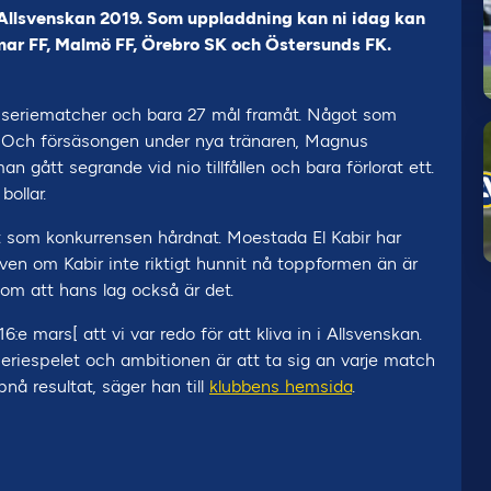
 Allsvenskan 2019. Som uppladdning kan ni idag kan
ar FF, Malmö FF, Örebro SK och Östersunds FK.
0 seriematcher och bara 27 mål framåt. Något som
. Och försäsongen under nya tränaren, Magnus
n gått segrande vid nio tillfållen och bara förlorat ett.
ollar.
t som konkurrensen hårdnat. Moestada El Kabir har
 Även om Kabir inte riktigt hunnit nå toppformen än är
m att hans lag också är det.
 mars[ att vi var redo för att kliva in i Allsvenskan.
p seriespelet och ambitionen är att ta sig an varje match
pnå resultat, säger han till
klubbens hemsida
.