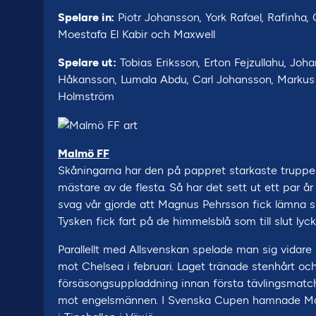
Spelare in:
Piotr Johansson, York Rafael, Rafinha, C
Moestafa El Kabir och Maxwell
Spelare ut:
Tobias Eriksson, Erton Fejzullahu, Jo
Håkansson, Lumala Abdu, Carl Johansson, Markus 
Holmström
Malmö FF
Skåningarna har den på pappret starkaste trupp
mästare av de flesta. Så har det sett ut ett par år n
svag vår gjorde att Magnus Pehrsson fick lämna si
Tysken fick fart på de himmelsblå som till slut ly
Parallellt med Allsvenskan spelade man sig vidare i
mot Chelsea i februari. Laget tränade stenhårt oc
försäsongsuppladdning innan första tävlingsmatch.
mot engelsmännen. I Svenska Cupen hamnade Malmö