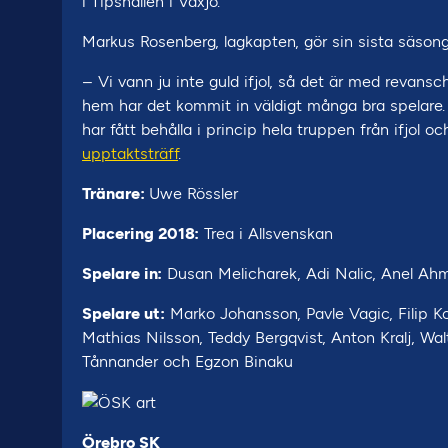
i Tipshallen i Växjö.
Markus Rosenberg, lagkapten, gör sin sista säsong (
– Vi vann ju inte guld ifjol, så det är med revan
hem har det kommit in väldigt många bra spelare. 
har fått behålla i princip hela truppen från ifjol
upptaktsträff
.
Tränare:
Uwe Rössler
Placering 2018:
Trea i Allsvenskan
Spelare in:
Dusan Melicharek, Adi Nalic, Anel Ahm
Spelare ut:
Marko Johansson, Pavle Vagic, Filip Ko
Mathias Nilsson, Teddy Bergqvist, Anton Kralj, Wal
Tånnander och Egzon Binaku
Örebro SK