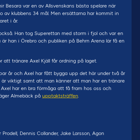
ir Besara var en av Allsvenskans bästa spelare när
o av klubbens 34 mål. Men ersättarna har kommit in
et i år.
också. Han tog Superettan med storm i fjol och var en
Nu är han i Örebro och publiken på Behrn Arena lär få en
att tränare Axel Kjäll får ordning på laget.
par år och Axel har fått bygga upp det här under två år
et är viktigt samt att man känner att man har en tränare
ag Axel har en bra förmåga att få fram hos oss och
, säger Almebäck på
upptaktsträffen
.
 Prodell, Dennis Collander, Jake Larsson, Agon