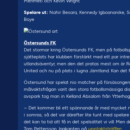
Mehmeti och Kevin Wright
Spelare ut:
Nahir Besara, Kennedy Igboananike, Seb
Boye
Östersunds FK
Det stormar kring Östersunds FK, men på fotbollspl
sjätteplats har klubben förstärkt med ett par intre
utlandsäventyr, men den det pratas mest om är R
United och nu på plats i lugna Jämtland. Kan det
Östersund har spelat nio matcher på försäsongen
målvaktsfrågan varit den stora fotbollsmässiga d
avspark tog man in Kelland Absalom från Ytterhog
– Det kommer bli ett spännande år med mycket ny
i somras, så det var därefter lite tunt med spela
det kan ta tid att få in det spelsättet vi vill. Men
Tom Pettersson, lagkapten på
upptaktsträffen
.