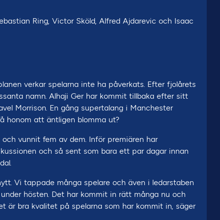
astian Ring, Victor Sköld, Alfred Ajdarevic och Isaac
anen verkar spelarna inte ha påverkats. Efter fjolårets
ssanta namn. Alhaji Ger har kommit tillbaka efter sitt
avel Morrison. En gång supertalang i Manchester
 få honom att äntligen blomma ut?
 och vunnit fem av dem. Inför premiären har
iskussionen och så sent som bara ett par dagar innan
dal.
tt. Vi tappade många spelare och även i ledarstaben
re under hösten. Det har kommit in rätt många nu och
 det är bra kvalitet på spelarna som har kommit in, säger