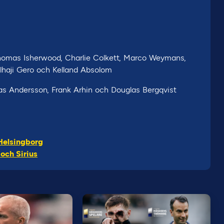
Thomas Isherwood, Charlie Colkett, Marco Weymans,
lhaji Gero och Kelland Absolom
as Andersson, Frank Arhin och Douglas Bergqvist
Helsingborg
och Sirius