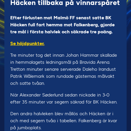
Häcken tillbaka på vinnarspåret
Efter förlusten mot Malmö FF senast satte BK
Häcken full fart hemma mot Falkenberg, gjorde
tre mål i första halvlek och säkrade tre poäng.
Se höjdpunkter.
Tre minuter tog det innan Johan Hammar skallade
in hemmalagets ledningsmål på Bravida Arena.
Tretton minuter senare serverade Daleho Irandust
Patrik Wålemark som rundade gästernas målvakt
och satte tvåan.
När Alexander Søderlund sedan nickade in 3-0
efter 35 minuter var segern säkrad för BK Häcken.
Den andra halvleken blev mållös och Häcken är i
och med segern tvåa i tabellen. Falkenberg är kvar
på jumboplats.