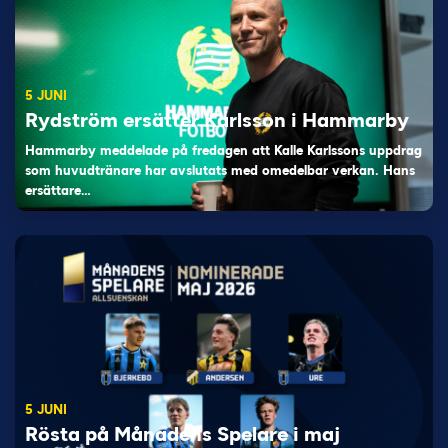
5 JUNI
Rydström ersätter Karlsson i Hammarby
Hammarby meddelade på fredagen att Kalle Karlssons uppdrag
som huvudtränare har avslutats med omedelbar verkan. Hans
ersättare…
5 JUNI
Rösta på Månadens Spelare i maj