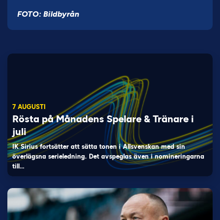
FOTO: Bildbyrån
7 AUGUSTI
Rösta på Månadens Spelare & Tränare i
juli
IK Sirius fortsätter att sätta tonen i Allsvenskan med sin
överlägsna serieledning. Det avspeglas även i nomineringarna
till…