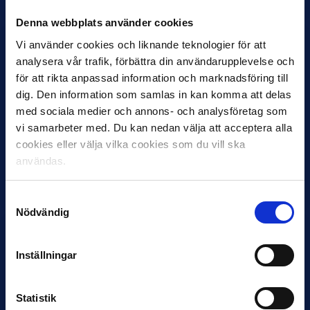
Denna webbplats använder cookies
Vi använder cookies och liknande teknologier för att
analysera vår trafik, förbättra din användarupplevelse och
för att rikta anpassad information och marknadsföring till
dig. Den information som samlas in kan komma att delas
med sociala medier och annons- och analysföretag som
vi samarbeter med. Du kan nedan välja att acceptera alla
cookies eller välja vilka cookies som du vill ska
12 JUNI
Favorit i repris för Sirius i maj
användas.
Samma vinnare som i…
Samtyckesval
Nödvändig
Inställningar
11 JUNI
Statistik
VM-spelare med förflutet i Allsvenskan