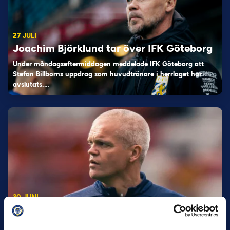
27 JULI
Joachim Björklund tar över IFK Göteborg
Under måndagseftermiddagen meddelade IFK Göteborg att
Stefan Billborns uppdrag som huvudtränare i herrlaget har
avslutats.…
30 JUNI
Helstrup ny tränare i Malmö FF
Inleder mot…