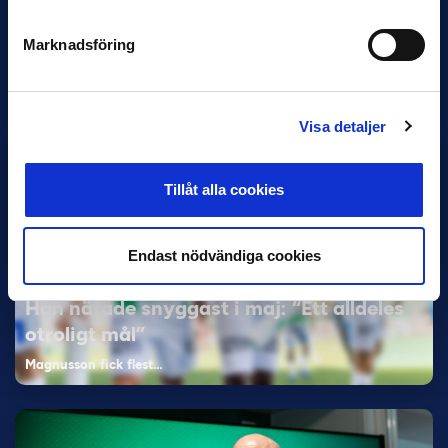
och Superettan
Marknadsföring
Bosnien & Hercegovina Armin Gigovic — Helsingborgs IF
Dennis Hadžikadunić — Malmö FF / Trelleborg FF
Elfenbenskusten…
Visa detaljer
Tillåt alla cookies
Endast nödvändiga cookies
11 JUNI
Han nätade snyggast i maj: “Ett alldeles
otroligt mål”
Magnusson fick flest…