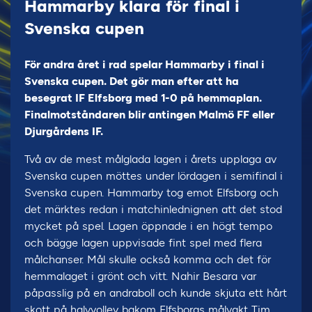
Hammarby klara för final i
Svenska cupen
För andra året i rad spelar Hammarby i final i
Svenska cupen. Det gör man efter att ha
besegrat IF Elfsborg med 1-0 på hemmaplan.
Finalmotståndaren blir antingen Malmö FF eller
Djurgårdens IF.
Två av de mest målglada lagen i årets upplaga av
Svenska cupen möttes under lördagen i semifinal i
Svenska cupen. Hammarby tog emot Elfsborg och
det märktes redan i matchinlednignen att det stod
mycket på spel. Lagen öppnade i en högt tempo
och bägge lagen uppvisade fint spel med flera
målchanser. Mål skulle också komma och det för
hemmalaget i grönt och vitt. Nahir Besara var
påpasslig på en andraboll och kunde skjuta ett hårt
skott på halvvolley bakom Elfsborgs målvakt Tim