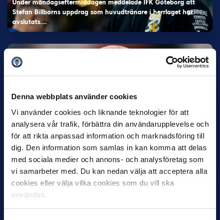
Under måndagseftermiddagen meddelade IFK Göteborg att
Stefan Billborns uppdrag som huvudtränare i herrlaget har
avslutats.…
Denna webbplats använder cookies
Vi använder cookies och liknande teknologier för att
analysera vår trafik, förbättra din användarupplevelse och
30 JUNI
för att rikta anpassad information och marknadsföring till
Helstrup ny tränare i Malmö FF
dig. Den information som samlas in kan komma att delas
Inleder mot…
med sociala medier och annons- och analysföretag som
vi samarbeter med. Du kan nedan välja att acceptera alla
cookies eller välja vilka cookies som du vill ska
användas.