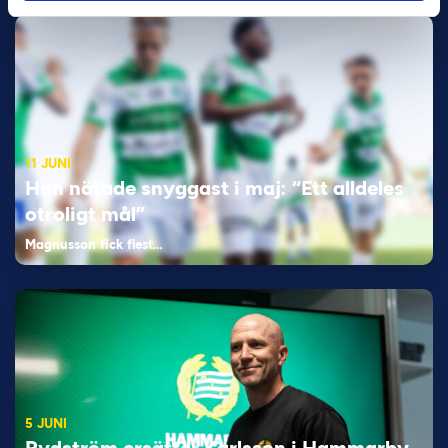
11 JUNI
Han nätade snyggast i maj: “Ett alldeles
otroligt mål”
Magnusson fick flest…
5 JUNI