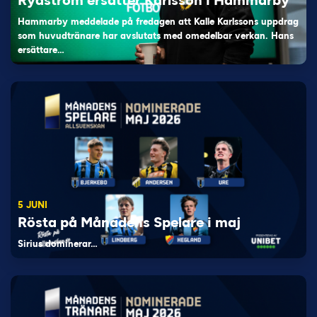
Rydström ersätter Karlsson i Hammarby
Hammarby meddelade på fredagen att Kalle Karlssons uppdrag
som huvudtränare har avslutats med omedelbar verkan. Hans
ersättare…
5 JUNI
Rösta på Månadens Spelare i maj
Sirius dominerar…