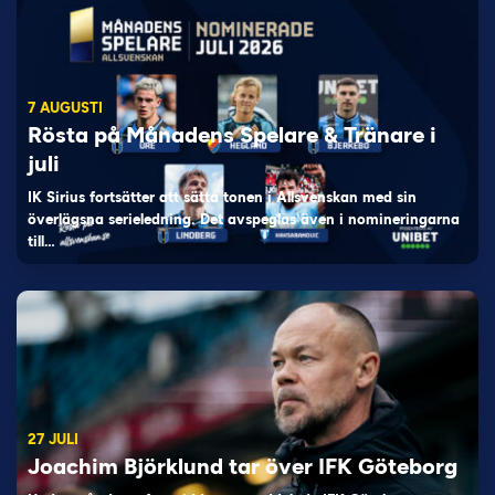
7 AUGUSTI
Rösta på Månadens Spelare & Tränare i
juli
IK Sirius fortsätter att sätta tonen i Allsvenskan med sin
överlägsna serieledning. Det avspeglas även i nomineringarna
till…
27 JULI
Joachim Björklund tar över IFK Göteborg