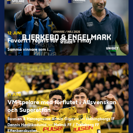
12 JUNI
Favorit i repris för Sirius i maj
Samma vinnare som i…
11 JUNI
VM-spelare med förflutet i Allsvenskan
och Superettan
Bosnien & Hercegovina Armin Gigovic — Helsingborgs IF
Dennis Hadžikadunić — Malmö FF / Trelleborg FF
Elfenbenskusten…