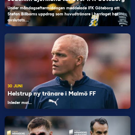
Under måndagseftermiddagen meddelade IFK Göteborg att
Stefan Billborns uppdrag som huvudtränare i herrlaget har
avslutats.…
30 JUNI
Helstrup ny tränare i Malmö FF
Inleder mot…