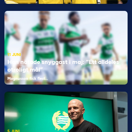
11 JUNI
Han nätade snyggast i maj: “Ett alldeles
otroligt mål”
Magnusson fick flest…
5 JUNI