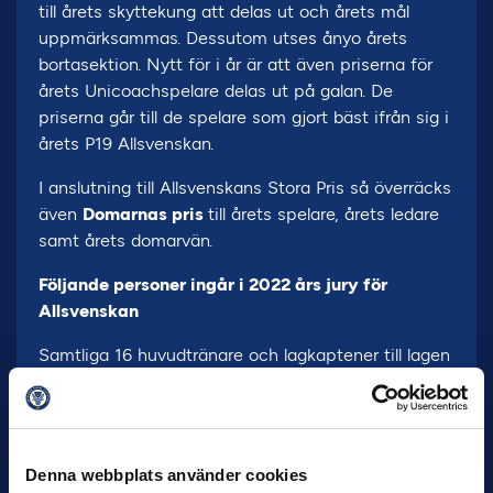
till årets skyttekung att delas ut och årets mål
uppmärksammas. Dessutom utses ånyo årets
bortasektion. Nytt för i år är att även priserna för
årets Unicoachspelare delas ut på galan. De
priserna går till de spelare som gjort bäst ifrån sig i
årets P19 Allsvenskan.
I anslutning till Allsvenskans Stora Pris så överräcks
även
Domarnas pris
till årets spelare, årets ledare
samt årets domarvän.
Följande personer ingår i 2022 års jury för
Allsvenskan
Samtliga 16 huvudtränare och lagkaptener till lagen
i Allsvenskan samt
Irma Helin Zibanejad
–
Discovery,
Jens Fjellström
– Discovery,
Petra
Svensson
– Discovery,
Alexander Axén
–
Discovery,
Daniel Kristoffersson
– Aftonbladet,
Per
Denna webbplats använder cookies
Bohman
– Aftonbladet,
Anel Avdic
– Expressen,