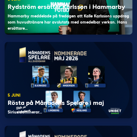
Rydström ersätter Karlsson i Hammarby
Hammarby meddelade på fredagen att Kalle Karlssons uppdrag
som huvudtränare har avslutats med omedelbar verkan. Hans
ersättare…
5 JUNI
Rösta på Månadens Spelare i maj
Sirius dominerar…