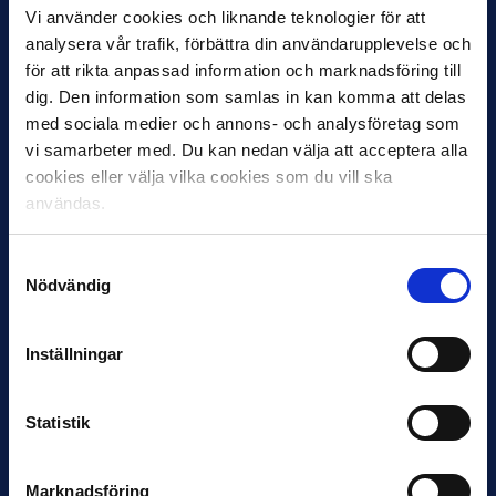
Vi använder cookies och liknande teknologier för att
Therese Strömberg
– Expressen,
Daniel Nannskog
analysera vår trafik, förbättra din användarupplevelse och
– SVT Sport,
Olof Lundh
– TV4,
Martin Petersson
för att rikta anpassad information och marknadsföring till
– Fotbollskanalen,
Johan Elmander
– Radiosporten,
dig. Den information som samlas in kan komma att delas
Johan Esk
– DN,
Patrick Ekwall
– FotbollDirekt,
med sociala medier och annons- och analysföretag som
Henrik Skiöld
– TT,
Anders Bengtsson
– Offside,
vi samarbeter med. Du kan nedan välja att acceptera alla
Karl Andersson
– Hallands Nyheter,
Oskar Pålsson
cookies eller välja vilka cookies som du vill ska
– Borås Tidning,
Mathias Lühr
– Barometern,
Max
användas.
Wiman
– Sydsvenskan,
Christer Gustafson
–
Norrköpings Tidningar,
Henrik Hultqvist
– Värnamo
Nyheter,
Daniel Meisels
– UNT,
Lukas Sahlin
–
Samtyckesval
Nödvändig
Sundsvalls Tidning,
Robert Laul
– GP,
Markus
Wulcan
– GT,
Eric Persson
– Helsingborgs
Dagblad,
Fredrik Narvelid
– Karlskoga Tidning,
Inställningar
Jerry Nilsson
– Blekinge Läns Tidning,
Oskar
Månsson
– Fotboll Sthlm,
Marcus Birro
– Studio
Allsvenskan,
Aldijana Talic
– SvenskaFans
Statistik
Marknadsföring