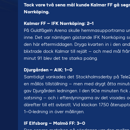
Tack vare två sena mål kunde Kalmar FF gå s
Norrköping.
Kalmar FF – IFK Norrköping: 2–1
På Guldfågeln Arena skulle hemmasupportrarna und
inne. Det var nämligen gästande IFK Norrköping so
den här eftermiddagen. Dryga kvarten in i den andr
blixtrade dock Kalmar till rejält – och med mål fr
minut 91 blev det tre starka poäng.
Djurgården – AIK: 1–0
Samtidigt vankades det Stockholmsderby på Tele2
en mållös tillställning – men med drygt åtta minute
gav Djurgården ledningen. I den 90:e minuten fick 
satsning – och i efterdyningarna av det visades
därefter till ett avbrott. Vid klockan 17.50 återu
1–0-ledning in över mållinjen.
IF Elfsborg – Malmö FF: 3–0