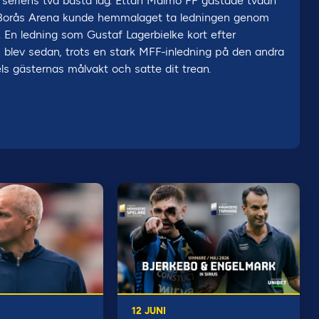
eriens två bästa lag. Ettan Malmö FF gästade tvåan
på Borås Arena kunde hemmalaget ta ledningen genom
En ledning som Gustaf Lagerbielke kort efter
n blev sedan, trots en stark MFF-inledning på den andra
s gästernas målvakt och satte dit trean.
12 JUNI