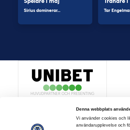
Spelare i maj
Tränare i
Sirius dominerar…
Tar Engelma
HUVUDPARTNER OCH PRESENTING
PARTNER
Denna webbplats använde
Vi använder cookies och lik
användarupplevelse och för