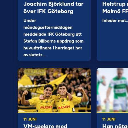
Joachim Björklund tar
Helstrup 
över IFK Göteborg
Malmö F
Under
Inleder mot
måndagseftermiddagen
meddelade IFK Göteborg att
Stefan Billborns uppdrag som
huvudtränare i herrlaget har
avslutats.…
11 JUNI
11 JUNI
VM-spelare med
Han näta