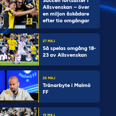
Succén fortsätter i
Allsvenskan – över
en miljon åskådare
efter tio omgångar
27 MAJ
Så spelas omgång 18-
23 av Allsvenskan
26 MAJ
Tränarbyte i Malmö
FF
19 MAJ