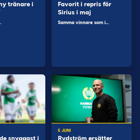
ny tränare i
Favorit i repris för
F
Sirius i maj
…
Samma vinnare som i…
5 JUNI
de snyggast i
Rydström ersätter