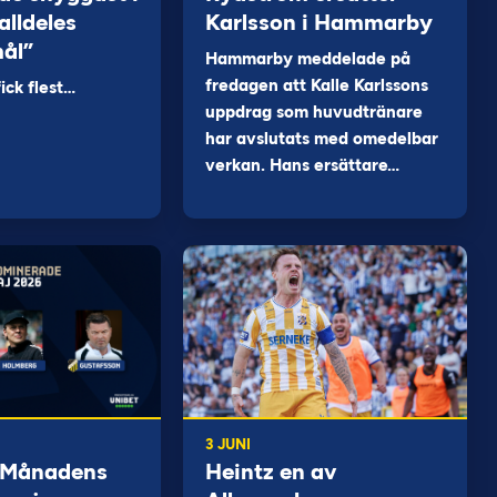
alldeles
Karlsson i Hammarby
mål”
Hammarby meddelade på
fredagen att Kalle Karlssons
ck flest…
uppdrag som huvudtränare
har avslutats med omedelbar
verkan. Hans ersättare…
3 JUNI
 Månadens
Heintz en av