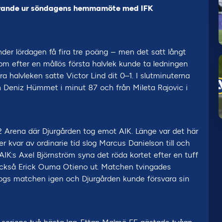
egrande ur söndagens hemmamöte med IFK
er lördagen få fira tre poäng – men det satt långt
m efter en mållös första halvlek kunde ta ledningen
a halvleken satte Victor Lind dit 0–1. I slutminuterna
ån Deniz Hümmet i minut 87 och från Mileta Rajovic i
 Arena där Djurgården tog emot AIK. Länge var det här
r kvar av ordinarie tid slog Marcus Danielson till och
AIK:s Axel Björnström syna det röda kortet efter en tuff
 också Erick Ouma Otieno ut. Matchen tvingades
pptogs matchen igen och Djurgården kunde försvara sin