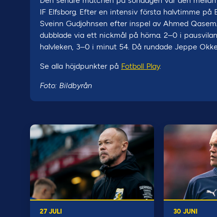
Den senare matchen på söndagen var den mellan s
IF Elfsborg. Efter en intensiv första halvtimme 
Sveinn Gudjohnsen efter inspel av Ahmed Qasem. 
dubblade via ett nickmål på hörna. 2–0 i pausvila
halvleken, 3–0 i minut 54. Då rundade Jeppe Okkel
Se alla höjdpunkter på
Fotboll Play
.
Foto: Bildbyrån
27 JULI
30 JUNI