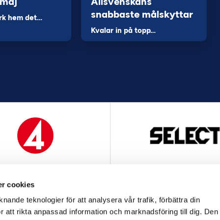
 maj
Allsvenskans
snabbaste målskyttar
rk hem det…
Kvalar in på topp…
MEDIAPARTNER
OFFICIELL LEVERANTÖ
r cookies
nande teknologier för att analysera vår trafik, förbättra din
 att rikta anpassad information och marknadsföring till dig. Den