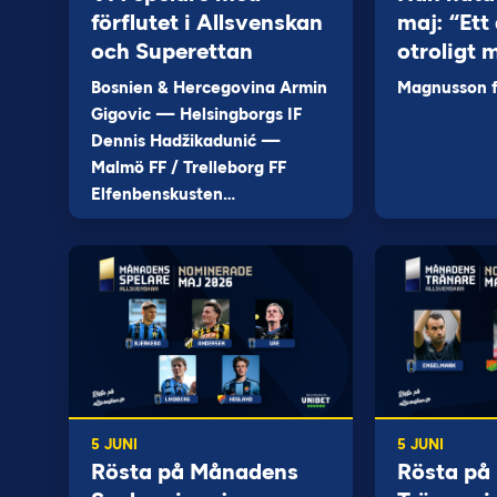
förflutet i Allsvenskan
maj: “Ett 
och Superettan
otroligt 
Bosnien & Hercegovina Armin
Magnusson fi
Gigovic — Helsingborgs IF
Dennis Hadžikadunić —
Malmö FF / Trelleborg FF
Elfenbenskusten…
5 JUNI
5 JUNI
Rösta på Månadens
Rösta på