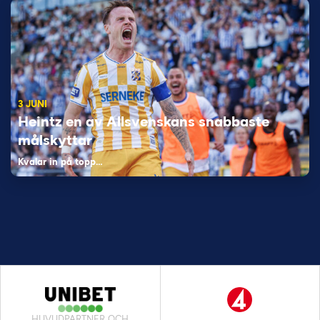
3 JUNI
Heintz en av Allsvenskans snabbaste
målskyttar
Kvalar in på topp…
HUVUDPARTNER OCH