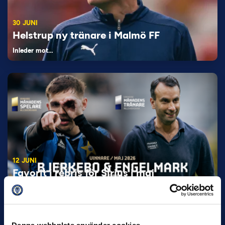
30 JUNI
Helstrup ny tränare i Malmö FF
Inleder mot…
12 JUNI
Favorit i repris för Sirius i maj
Samma vinnare som i…