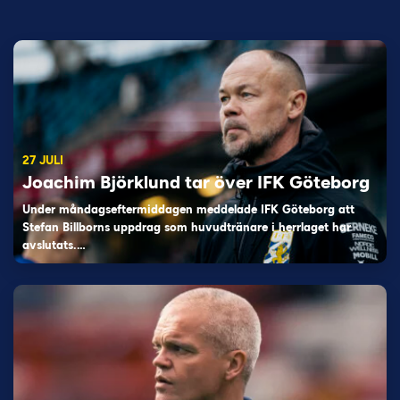
27 JULI
Joachim Björklund tar över IFK Göteborg
Under måndagseftermiddagen meddelade IFK Göteborg att
Stefan Billborns uppdrag som huvudtränare i herrlaget har
avslutats.…