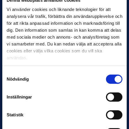
Denna webbplats använder cookies
Vi använder cookies och liknande teknologier för att
analysera vår trafik, förbättra din användarupplevelse och
för att rikta anpassad information och marknadsföring till
11 JUNI
VM-spelare med förflutet i Allsvenskan
dig. Den information som samlas in kan komma att delas
och Superettan
med sociala medier och annons- och analysföretag som
vi samarbeter med. Du kan nedan välja att acceptera alla
Bosnien & Hercegovina Armin Gigovic — Helsingborgs IF
cookies eller välja vilka cookies som du vill ska
Dennis Hadžikadunić — Malmö FF / Trelleborg FF
användas.
Elfenbenskusten…
Samtyckesval
Nödvändig
Inställningar
11 JUNI
Statistik
Han nätade snyggast i maj: “Ett alldeles
otroligt mål”