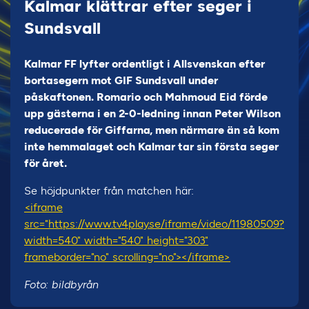
Kalmar klättrar efter seger i
Sundsvall
Kalmar FF lyfter ordentligt i Allsvenskan efter
bortasegern mot GIF Sundsvall under
påskaftonen. Romario och Mahmoud Eid förde
upp gästerna i en 2-0-ledning innan Peter Wilson
reducerade för Giffarna, men närmare än så kom
inte hemmalaget och Kalmar tar sin första seger
för året.
Se höjdpunkter från matchen här:
<iframe
src="https://www.tv4play.se/iframe/video/11980509?
width=540" width="540" height="303"
frameborder="no" scrolling="no"></iframe>
Foto: bildbyrån