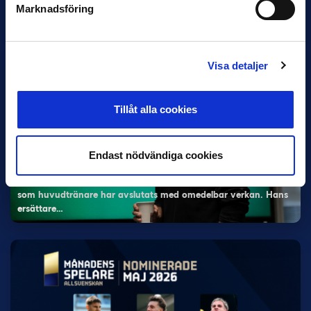
Marknadsföring
Magnusson fick flest…
Visa detaljer
Tillåt alla cookies
5 JUNI
Endast nödvändiga cookies
Rydström ersätter Karlsson i Hammarby
Hammarby meddelade på fredagen att Kalle Karlssons uppdrag
som huvudtränare har avslutats med omedelbar verkan. Hans
ersättare…